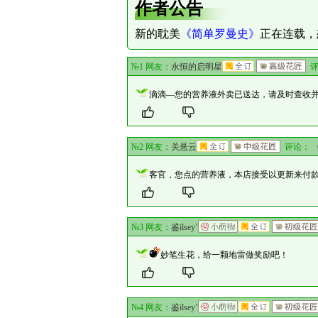
作者公告
新的耽美
《简单罗曼史》
正在连载，
№1 网友：
永恒的启明星
评
滴滴—您的营养液外卖已送达，请及时查收
№2 网友：
关悬云
评论：
客官，您点的营养液，本店接受以更新来付
№3 网友：
鉴ilsey’
妙笔生花，给一颗地雷做奖励吧！
№4 网友：
鉴ilsey’