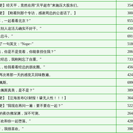
更】经天平，竟然在用“天平超市”来施压大股东们。
354
更】【刚看到那个专访，感谢周总的公道话了。】
300
不，一起看看北京？”
955
候别人这活儿确实不好干。”
450
经总斗。”
691
了一句英文：“Nope~”
518
鸿，你是不是觉着，你能拿捏住我？”
206
歉经总，我刚刚忘了自重。”
733
总，给我看看经总的朋友圈。”
456
再次将那一天的感觉又回味数遍。
424
佩斯。
699
达佩斯真美，是不是？”
389
更】【泛海发布Q1财报！壕无人性！！！】
364
更】“我现在再问一遍：要不要在一起？”
522
的夜仿佛深渊，深不可测。
264
喜欢和你一起堕落。”
428
谢，我很喜欢。”
398