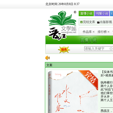
北京时间 26年8月8日 8:37
完结文库
出版影视
作品库
排行榜
文案
【实体书
封+精美
纨绔横行
两个人非
此“60
他们掌控
开火并，
两个人王
————
商战文，