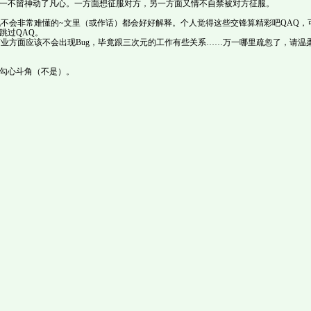
一不留神动了凡心。一方面想征服对方，另一方面又情不自禁被对方征服。
战不会非常难懂的~文里（或作话）都会好好解释。个人觉得这些交锋算精彩吧QAQ，
跳过QAQ。
商业方面应该不会出现Bug，毕竟跟三次元的工作有些关系……万一哪里疏忽了，请温
勾心斗角（不是）。