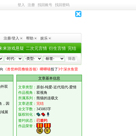
登入
注册
找回账号
找回密码
注册/登入
帮助
娱乐
未来游戏悬疑
二次元言情
衍生言情
完结
世种田撸狼首领》唧唧喵
投了
3个深水鱼雷
今天开始学作妖
向
《和八个男人在疫病
文章基本信息
内外双
文章类型：
原创-纯爱-近代现代-爱情
作品视角：
双视角
所属系列：
熊猫的连载文
鱼，因
文章进度：
完结
全文字数：
345083字
领域展
版权转化：
签约状态：
已签约
作品荣誉：
。