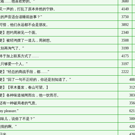
觉着……他喜欢野的。”
3680
又一声的，打乱了原本井然的宁静。
4149
谁的声音适合读睡前故事？”
3750
可惜，他们永远都不会是朋友。
3892
更】想约周昶见一个面。
2340
更】被经鸿摆了一道儿，周昶想。
3508
次别再淘气了。”
3199
终于加上联系方式了……
4175
生只够爱一个人。”
3197
更】“经总的商战手段，都……”
2222
更】“回了一句不正经的，你还是别知道了。”
488
更】【草木蔓发，春山可望。】
312
更】各种味道倾闸而出，他一饮而尽。
383
还有一种破局者的气质。
356
 my pleasure.”
621
锅味儿，说俗了不是？”
500
无情的啊。”
420
日光。
426