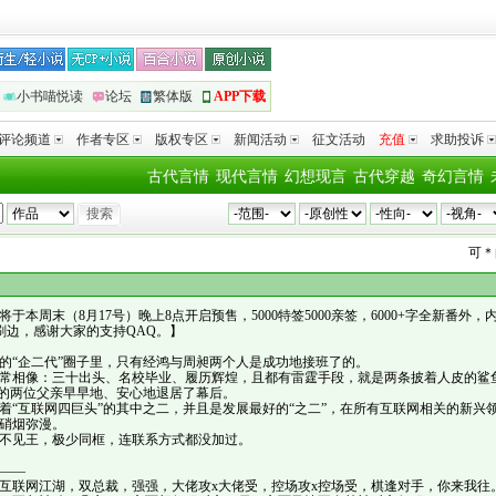
小书喵悦读
论坛
繁体版
APP下载
评论频道
作者专区
版权专区
新闻活动
征文活动
充值
求助投诉
古代言情
现代言情
幻想现言
古代穿越
奇幻言情
可＊
向
《兽
将于本周末（8月17号）晚上8点开启预售，5000特签5000亲签，6000+字全新番外，
刷边，感谢大家的支持QAQ。】
的“企二代”圈子里，只有经鸿与周昶两个人是成功地接班了的。
常相像：三十出头、名校毕业、履历辉煌，且都有雷霆手段，就是两条披着人皮的鲨
后”的两位父亲早早地、安心地退居了幕后。
着“互联网四巨头”的其中之二，并且是发展最好的“之二”，在所有互联网相关的新兴
硝烟弥漫。
不见王，极少同框，连联系方式都没加过。
——
互联网江湖，双总裁，强强，大佬攻x大佬受，控场攻x控场受，棋逢对手，你来我往