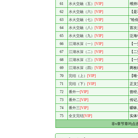
61
水火交融（五）
[VIP]
维持
62
水火交融（六）
[VIP]
【是
63
水火交融（七）
[VIP]
“给
64
水火交融（八）
[VIP]
首次
65
水火交融（九）
[VIP]
泛海
66
江湖水深（一）
[VIP]
【一
67
江湖水深（二）
[VIP]
【二
68
江湖水深（三）
[VIP]
【一
69
江湖水深（四）
[VIP]
两枚
70
完结（上）
[VIP]
【唯
71
完结（下）
[VIP]
正文
72
番外一
[VIP]
曾经
73
番外二
[VIP]
传记
74
番外三
[VIP]
暧昧
75
全文完结
[VIP]
实体
非v章节章均点