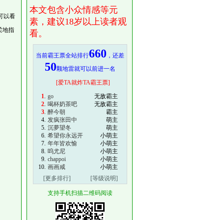
本文包含小众情感等元
可以看
素，建议18岁以上读者观
柔地指
看。
660
当前霸王票全站排行
，还差
50
颗地雷就可以前进一名
[爱TA就炸TA霸王票]
1
.
go
无敌霸主
2
.
喝杯奶茶吧
无敌霸主
3
.
醉今朝
霸主
4.
发疯张田中
萌主
5.
沉夢望冬
萌主
6.
希望你永远开
小萌主
7.
年年皆欢愉
小萌主
8.
呜尤尼
小萌主
9.
chappoi
小萌主
10.
画画咸
小萌主
[更多排行]
[等级说明]
支持手机扫描二维码阅读