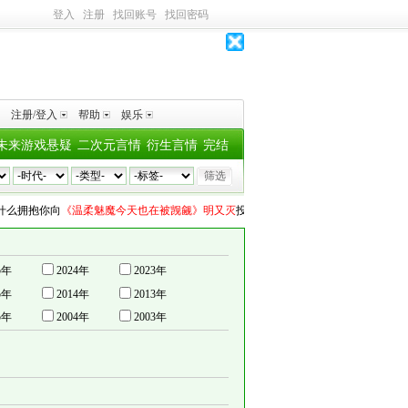
登入
注册
找回账号
找回密码
注册/登入
帮助
娱乐
未来游戏悬疑
二次元言情
衍生言情
完结
抱你
向
《温柔魅魔今天也在被觊觎》明又灭
投了
1个深水鱼雷
睡不醒
向
《许愿此生抽
5年
2024年
2023年
5年
2014年
2013年
5年
2004年
2003年