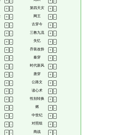
+
-
+
-
第四天灾
+
-
+
-
缘
网王
+
-
+
-
古穿今
+
-
+
-
三教九流
+
-
+
-
失忆
+
-
+
-
乔装改扮
+
-
+
-
秦穿
+
-
+
-
时代新风
+
-
+
-
唐穿
+
-
+
-
公路文
+
-
+
-
读心术
+
-
+
-
性别转换
+
-
+
-
燃
+
-
+
-
中世纪
+
-
+
-
对照组
+
-
+
-
商战
+
-
+
-