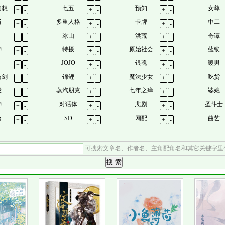
幻想
七五
预知
女尊
+
-
+
-
+
-
遗
多重人格
卡牌
中二
+
-
+
-
+
-
冰山
洪荒
奇谭
+
-
+
-
+
-
神
特摄
原始社会
蓝锁
+
-
+
-
+
-
红
JOJO
银魂
暖男
+
-
+
-
+
-
与剑
锦鲤
魔法少女
吃货
+
-
+
-
+
-
役
蒸汽朋克
七年之痒
婆媳
+
-
+
-
+
-
神
对话体
悲剧
圣斗士
+
-
+
-
+
-
台
SD
网配
曲艺
+
-
+
-
+
-
可搜索文章名、作者名、主角配角名和其它关键字里