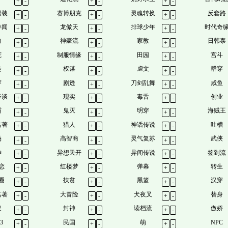
+
-
+
-
+
-
男装
赛博朋克
灵魂转换
反套路
+
-
+
-
+
-
异闻
龙傲天
排球少年
时代奇
+
-
+
-
+
-
向
神豪流
家教
日韩泰
+
-
+
-
+
-
荒
制服情缘
田园
宫斗
+
-
+
-
+
-
徒
权谋
虐文
群穿
+
-
+
-
+
-
穿
剧透
刀剑乱舞
咸鱼
+
-
+
-
+
-
怪谈
现实
毒舌
创业
+
-
+
-
+
-
霸
鬼灭
明穿
海贼王
+
-
+
-
+
-
名著
猎人
神话传说
吐槽
+
-
+
-
+
-
场
高智商
灵气复苏
武侠
+
-
+
-
+
-
神
异想天开
异闻传说
签到流
+
-
+
-
+
-
恋
红楼梦
弹幕
转生
+
-
+
-
+
-
圈
扶贫
黑篮
汉穿
+
-
+
-
+
-
名著
大冒险
犬夜叉
替身
+
-
+
-
+
-
娱
封神
读档流
傲娇
+
-
+
-
+
-
3
民国
萌
NPC
+
-
+
-
+
-