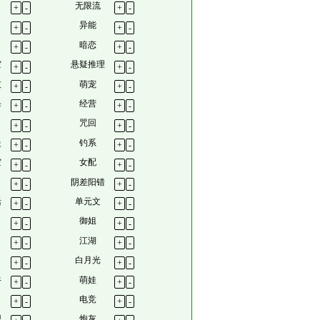
无限流
+
-
+
-
异能
+
-
+
-
暗恋
+
-
+
-
空
悬疑推理
+
-
+
-
技
萌宠
+
-
+
-
杀
经营
+
-
+
-
咒回
+
-
+
-
曼
钓系
+
-
+
-
空
女配
+
-
+
-
阴差阳错
+
-
+
-
活
单元文
+
-
+
-
御姐
+
-
+
-
江湖
+
-
+
-
白月光
+
-
+
-
爷
萌娃
+
-
+
-
电竞
+
-
+
-
想
炮灰