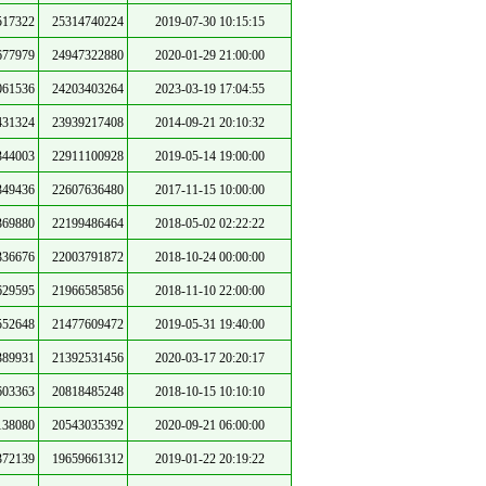
517322
25314740224
2019-07-30 10:15:15
677979
24947322880
2020-01-29 21:00:00
061536
24203403264
2023-03-19 17:04:55
431324
23939217408
2014-09-21 20:10:32
344003
22911100928
2019-05-14 19:00:00
349436
22607636480
2017-11-15 10:00:00
369880
22199486464
2018-05-02 02:22:22
336676
22003791872
2018-10-24 00:00:00
629595
21966585856
2018-11-10 22:00:00
552648
21477609472
2019-05-31 19:40:00
389931
21392531456
2020-03-17 20:20:17
603363
20818485248
2018-10-15 10:10:10
138080
20543035392
2020-09-21 06:00:00
372139
19659661312
2019-01-22 20:19:22