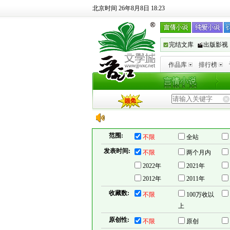
北京时间 26年8月8日 18:23
完结文库
出版影视
作品库
排行榜
范围:
不限
全站
发表时间:
不限
两个月内
2022年
2021年
2012年
2011年
收藏数:
不限
100万收以
上
原创性:
不限
原创