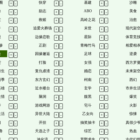
圈
快穿
基建
沙雕
+
-
+
-
+
-
像
励志
ABO
美食
+
-
+
-
+
-
堂
救赎
高岭之花
治愈
+
-
+
-
+
-
子
追爱火葬场
末世
现代架
+
-
+
-
+
-
漫
边缘恋歌
星际
体育竞
+
-
+
-
+
-
惨
正剧
青梅竹马
相爱相
+
-
+
-
+
-
松
因缘邂逅
足球
逆袭
+
-
+
-
+
-
货
打脸
女强
西方罗
+
-
+
-
+
-
衍生
复仇虐渣
婚恋
未来架
+
-
+
-
+
-
雨季
东方玄幻
柯南
西幻
+
-
+
-
+
-
英雄
近水楼台
玄学
市井生
+
-
+
-
+
-
生情
脑洞
腹黑
爆笑
+
-
+
-
+
-
举
游戏网游
宅斗
火影
+
-
+
-
+
-
生活
异世大陆
乙女向
惊悚
+
-
+
-
+
-
幻
开挂
抽奖抽卡
真假少
+
-
+
-
+
-
鲁
天选之子
综艺
热血
+
-
+
-
+
-
甲
迪化流
荒野求生
古代幻