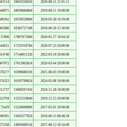
565114
19043526656
2020-08-11 21:01:11
440871
18939684864
2019-08-11 19:00:00
589362
18550528000
2018-03-30 10:10:00
382080
18382727168
2018-08-26 12:30:00
137890
17807872000
2020-01-17 18:04:26
544621
17235318784
2020-07-23 20:00:00
414740
17144811520
2022-03-19 20:00:00
607972
17013965824
2020-03-04 20:00:00
478277
16396686336
2021-08-03 19:00:00
874323
16195789824
2024-05-08 18:00:06
312737
15669267456
2024-11-28 18:00:00
422794
15325219840
2019-12-23 20:00:00
175429
15226060800
2017-05-01 20:00:00
596501
15043277824
2018-06-13 08:48:28
675338
14993089536
2017-08-13 10:10:00