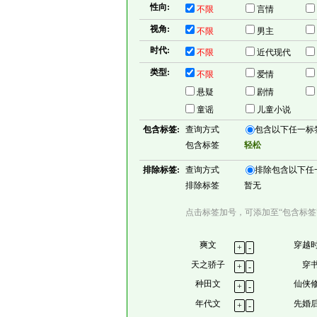
性向:
不限
言情
视角:
不限
男主
时代:
不限
近代现代
类型:
不限
爱情
悬疑
剧情
童谣
儿童小说
包含标签:
查询方式
包含以下任一标
包含标签
轻松
排除标签:
查询方式
排除包含以下任
排除标签
暂无
点击标签加号，可添加至“包含标签
爽文
穿越
+
-
天之骄子
穿
+
-
种田文
仙侠
+
-
年代文
先婚
+
-