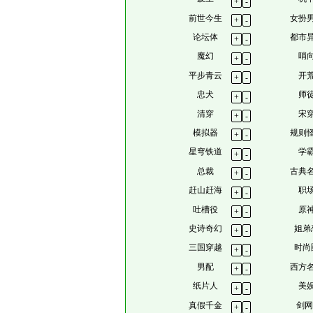
+
-
前世今生
女扮
+
-
论坛体
都市
+
-
魔幻
哨
+
-
平步青云
开
+
-
忠犬
师
+
-
清穿
宋
+
-
模拟器
规则
+
-
星穹铁道
学
+
-
总裁
古典
+
-
赶山赶海
职
+
-
吐槽役
原
+
-
史诗奇幻
姐弟
+
-
三国穿越
时尚
+
-
男配
西方
+
-
纸片人
美
+
-
真假千金
剑网
+
-