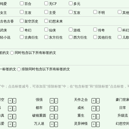
纯爱
百合
无CP
多元
女主
主攻
主受
互攻
不明
其
古色古香
架空历史
幻想未来
武侠
奇幻
仙侠
游戏
传奇
科
轻小说
古典衍生
东方衍生
西方衍生
其他衍生
儿
签的文
同时包含以下所有标签的文
一标签的文
排除同时包含以下所有标签的文
”中；点击标签减号，可添加至“排除标签”中；在“包含标签”和“排除标签”点击标签，
时空
强强
天作之合
豪门世
+
-
+
-
+
-
书
都市
成长
日常
+
-
+
-
+
-
修真
破镜重圆
重生
升级流
+
-
+
-
+
-
后爱
万人迷
灵异神怪
幻想空
+
-
+
-
+
-