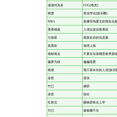
漫漫何其多
FOG[电竞]
稚楚
营业悖论[娱乐圈]
MRA
直播写纯爱文的我在虫
墨香铜臭
人渣反派自救系统
引路星
我喜欢你的信息素
莫晨欢
地球上线
骑鲸南去
不要在垃圾桶里捡男朋友
藤萝为枝
偏偏宠爱
稚楚
我只喜欢你的人设[娱乐
巫哲
嚣张
竹已
难哄
巫哲
轻狂
红刺北
砸锅卖铁去上学
竹已
偷偷藏不住