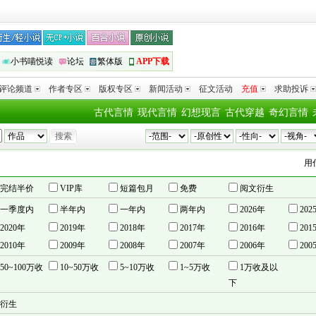
小书喵悦读
论坛
繁体版
APP下载
评论频道
作者专区
版权专区
新闻活动
征文活动
充值
求助投诉
古代言情
现代言情
幻想现言
古代穿越
奇幻言情
用什么拥
完结半价
VIP库
短篇包月
免费
阅文衍生
一季度内
半年内
一年内
两年内
2026年
202
2020年
2019年
2018年
2017年
2016年
201
2010年
2009年
2008年
2007年
2006年
200
50~100万收
10~50万收
5~10万收
1~5万收
1万收及以
下
衍生