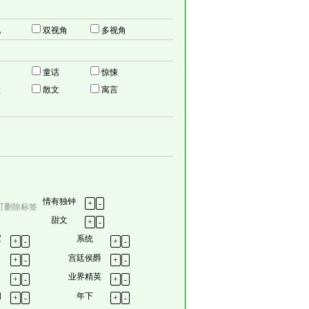
他
双视角
多视角
幻
童话
惊悚
歌
散文
寓言
情有独钟
+
-
可删除标签
甜文
+
-
家
系统
+
-
+
-
宫廷侯爵
+
-
+
-
业界精英
+
-
+
-
间
年下
+
-
+
-