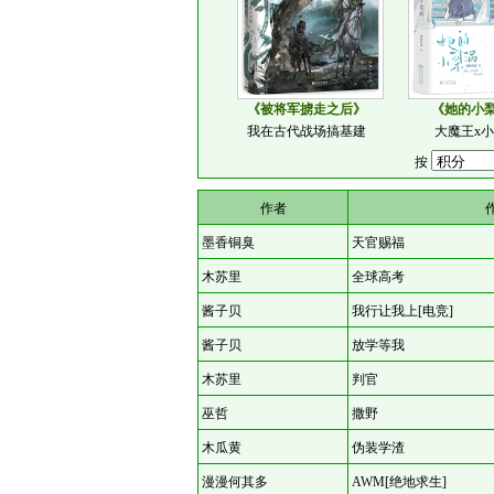
《被将军掳走之后》
《她的小
我在古代战场搞基建
大魔王x
按
作者
墨香铜臭
天官赐福
木苏里
全球高考
酱子贝
我行让我上[电竞]
酱子贝
放学等我
木苏里
判官
巫哲
撒野
木瓜黄
伪装学渣
漫漫何其多
AWM[绝地求生]