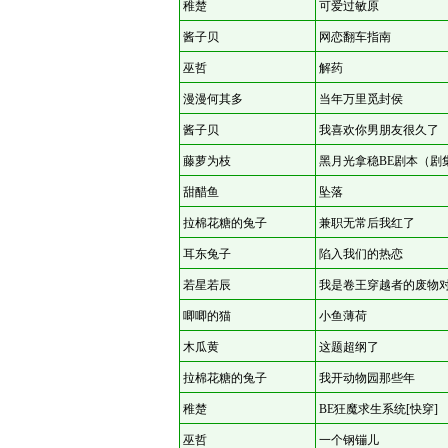
稚楚
可爱过敏原
酱子贝
网恋翻车指南
巫哲
解药
漫漫何其多
当年万里觅封侯
酱子贝
我喜欢你男朋友很久了
藤萝为枝
黑月光拿稳BE剧本（剧
甜醋鱼
坠落
拉棉花糖的兔子
兼职无常后我红了
耳东兔子
陷入我们的热恋
若星若辰
我是卷王穿越者的废物
唧唧的猫
小鱼薄荷
木瓜黄
这题超纲了
拉棉花糖的兔子
我开动物园那些年
稚楚
BE狂魔求生系统[快穿]
巫哲
一个钢镚儿