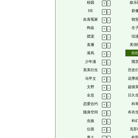
校园
娱乐
+
-
HE
群
+
-
欢喜冤家
朝
+
-
狗血
生
+
-
团宠
综
+
-
直播
美强
+
-
港风
轻
+
-
少年漫
囤
+
-
英美衍生
历史
+
-
马甲文
花季
+
-
文野
超级
+
-
全息
日久
+
-
恋爱合约
科
+
-
随身空间
布衣
+
-
虫族
科
+
-
位面
克苏
+
-
废土
机