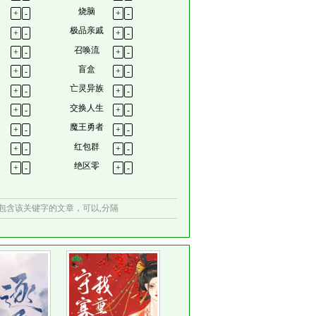
烧脑
+
-
+
-
极品亲戚
+
-
+
-
召唤流
+
-
+
-
盲盒
+
-
+
-
亡灵异族
+
-
+
-
交换人生
+
-
+
-
魔王勇者
+
-
+
-
红包群
+
-
+
-
绝区零
+
-
+
-
包含该关键字的文章，可以,分隔