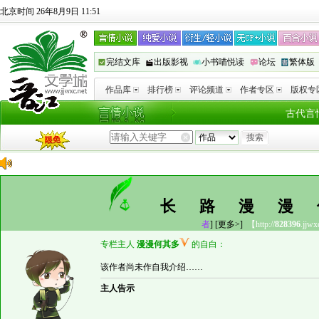
北京时间 26年8月9日 11:51
完结文库
出版影视
小书喵悦读
论坛
繁体版
作品库
排行榜
评论频道
作者专区
版权专
古代言
长路漫
者
]
[更多>]
【http://
828396
.jjwx
专栏主人
漫漫何其多
的自白：
该作者尚未作自我介绍……
主人告示