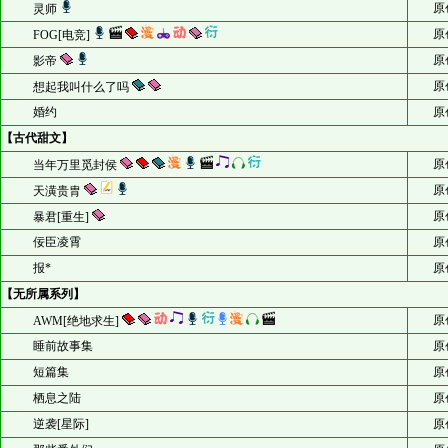
原
灵师
原
FOG[电竞]
原
影帝
原
想起我叫什么了吗
婚约
原
【古代甜文】
原
当年万里觅封侯
原
天潢贵胄
原
暴君[重生]
佞臣凌霄
原
报*
原
【无所属系列】
原
AWM[绝地求生]
睡前故事集
原
短篇集
原
栖息之陆
原
逆袭[星际]
原