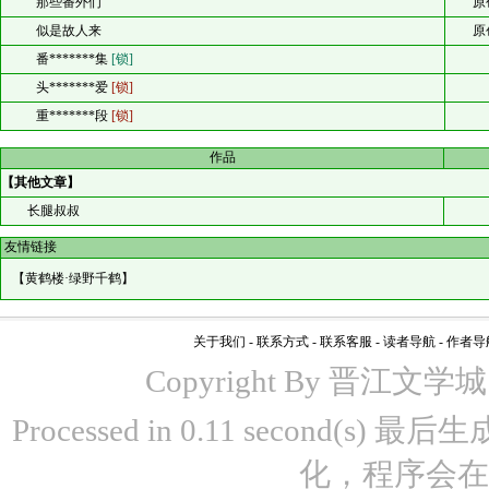
那些番外们
原
似是故人来
原
番*******集
[锁]
头*******爱
[锁]
重*******段
[锁]
作品
【其他文章】
长腿叔叔
友情链接
【
黄鹤楼·绿野千鹤
】
关于我们
-
联系方式
-
联系客服
-
读者导航
-
作者导
Copyright By 晋江文学城 www
Processed in 0.11 second(s)
化，程序会在