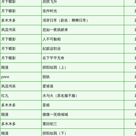
月下蝶影
勿扰飞升
月下蝶影
造作时光
多木木多
清穿日常（剧名：卿卿日常）
风流书呆
忽如一夜病娇来
月下蝶影
人不可貌相
月下蝶影
妃嫔这职业
月下蝶影
在下平平无奇
顾漫
骄阳似我（上）
priest
脱轨
风流书呆
爱谁谁
红九
水与火（原名服不服）
多木木多
姜姬
顾漫
微微一笑很倾城
多木木多
重回初三
顾漫
骄阳似我（下）