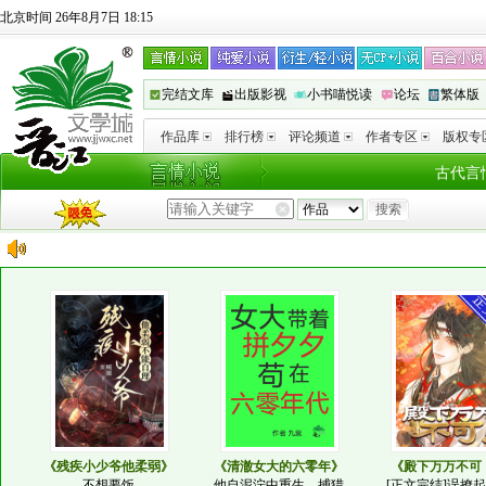
北京时间 26年8月7日 18:15
完结文库
出版影视
小书喵悦读
论坛
繁体版
作品库
排行榜
评论频道
作者专区
版权专
古代言
《残疾小少爷他柔弱》
《清澈女大的六零年》
《殿下万万不可
不想要饭
他自泥泞中重生，捕猎
[正文完结]误撩