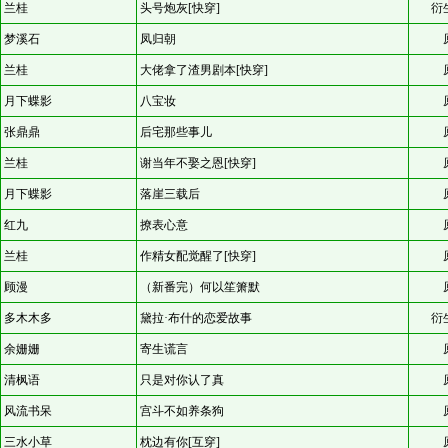
兰桂
头号炮灰[快穿]
衍
梦溪石
凤归朝
兰桂
大佬拿了渣男剧本[快穿]
月下蝶影
八宝妆
张鼎鼎
后宅那些事儿
兰桂
谢当年不娶之恩[快穿]
月下蝶影
落崖三载后
红九
撩表心意
兰桂
作精女配觉醒了[快穿]
顾漫
（新番完）何以笙箫默
多木木多
黛拉·布什的恋爱故事
衍
余姗姗
寄生谎言
清枫语
只是对你认了真
风流书呆
宫斗不如养条狗
三水小草
枕边有你[互穿]