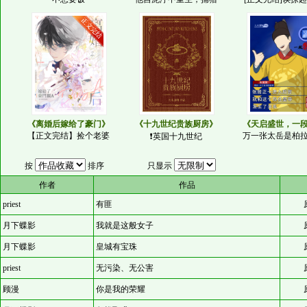
《离婚后嫁给了豪门》
《十九世纪贵族厨房》
《天启盛世，一
【正文完结】捡个老婆
万一张太岳是柏
❗️英国十九世纪
按
排序 只显示
作者
作品
priest
有匪
月下蝶影
我就是这般女子
月下蝶影
皇城有宝珠
priest
无污染、无公害
顾漫
你是我的荣耀