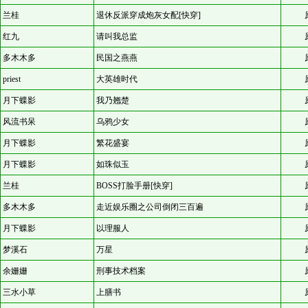
兰桂
退休反派穿成炮灰女配[快穿]
红九
请叫我总监
多木木多
民国之燕燕
priest
大英雄时代
月下蝶影
我乃翘楚
风流书呆
乌鸦少女
月下蝶影
繁花盛宴
月下蝶影
如珠似玉
兰桂
BOSS打脸手册[快穿]
多木木多
走近娱乐圈之公司倒闭三百遍
月下蝶影
以理服人
梦溪石
万星
余姗姗
刑事技术档案
三水小草
上膳书