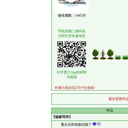
被收藏数：144539
手机扫描二维码在
APP打开作者专栏
打开晋江App扫码即
可阅读
作者已送出62270个红包啦~
最近更新作
作品
【短板写作】
重生后和宿敌结婚了