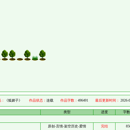
品：
《狐媚子》
作品状态：
连载
作品字数：
496491
最后更新时间：
2026-0
类型
进度
字数
原创-言情-架空历史-爱情
完结
85