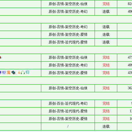
原创-言情-架空历史-仙侠
完结
82
原创-言情-架空历史-奇幻
连载
49
原创-言情-架空历史-奇幻
连载
原创-言情-架空历史-爱情
连载
原创-言情-近代现代-爱情
连载
原创-言情-架空历史-仙侠
完结
47
原创-言情-架空历史-奇幻
完结
49
原创-言情-架空历史-爱情
完结
43
原创-言情-架空历史-仙侠
完结
36
原创-百合-近代现代-奇幻
完结
原创-言情-近代现代-爱情
完结
1
原创-言情-架空历史-爱情
完结
1
/
连载