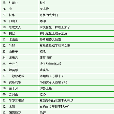
25
红刺北
长央
26
虫
女儿骨
27
扶华
奇怪的先生们
28
归山玉
师弟
29
总攻大人
前夫像鬼一样缠上来了
30
橘巳
和反派鬼王成亲之后
31
水凼凼
师尊在修无情道
32
竹解
被放逐后成了精灵女王
33
山栀子
招魂
34
谢缘君
蓬莱旧事
35
兮云之
渣了纯情剑修后
36
锦葵紫
迷魂阵
37
一颗绿毛球
本姑娘有心愿未了
38
赏饭罚饿
小仙女今天露馅了吗
39
岳千月
御兽王座
40
喜河山
道心
41
半岁音书绝
被强娶的仙君追妻火葬场
42
木甜
在狗血文里躺平[人外]
43
闲酒载花
琇姬