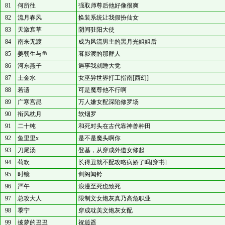
81
何所往
强取师尊后他好像很爽
82
流月春风
换装系统让我假扮仙女
83
天潋衰草
阴间驻阳大使
84
南来无渡
成为风流男主的黑月光姐姐后
85
姜朝生与鱼
暮影渡的那群人
86
河东燕子
遇事我就睡大觉
87
土金水
女巫异世界打工指南[西幻]
88
若遗
可是魔尊他不行啊
89
广寒宫昆
万人嫌女配深陷修罗场
90
衔风枕月
软烟罗
91
二十纯
和死对头在古代靠神兽种田
92
鱼里里x
是不是魔头啊你
93
刀尾汤
登基，从穿成外道女修起
94
荀欢
长得丑就不配攻略病娇了吗[穿书]
95
时镜
剑阁闻铃
96
严午
浪漫至死也致死
97
总攻大人
限制文女炮灰真乃高危职业
98
黍宁
穿成耽美文炮灰女配
99
披萝的丑丑
祝逍遥