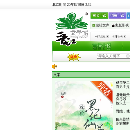
北京时间 26年8月9日 2:32
完结文库
出版影视
作品库
排行榜
文案
成亲第二
而男主是
谢无镜贵
身尽毁，
他失去一
而她，他
偏离剧情
织愉果断