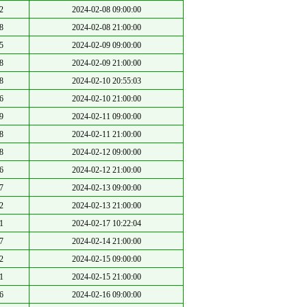
2
2024-02-08 09:00:00
8
2024-02-08 21:00:00
5
2024-02-09 09:00:00
8
2024-02-09 21:00:00
8
2024-02-10 20:55:03
6
2024-02-10 21:00:00
9
2024-02-11 09:00:00
8
2024-02-11 21:00:00
8
2024-02-12 09:00:00
6
2024-02-12 21:00:00
7
2024-02-13 09:00:00
2
2024-02-13 21:00:00
1
2024-02-17 10:22:04
7
2024-02-14 21:00:00
2
2024-02-15 09:00:00
1
2024-02-15 21:00:00
6
2024-02-16 09:00:00