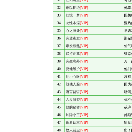
31
在幻境里
[VIP]
可他
32
难以拒绝
[VIP]
她攀
33
幻境一梦
[VIP]
回想
34
龙性本淫
[VIP]
温热
35
心之归处
[VIP]
早该
36
突然毒发
[VIP]
那副
37
毒发煎熬
[VIP]
仙气
38
保持距离
[VIP]
疑惑
39
突生意外
[VIP]
万一
40
要他维护
[VIP]
他们
41
他小心眼
[VIP]
没有
42
毁他人脸
[VIP]
因为
43
流言蜚语
[VIP]
听闻
44
入反派盟
[VIP]
你不
45
他的秘密
[VIP]
或许
46
钟隐小王
[VIP]
她睡
47
偷看话本
[VIP]
留意
48
故人前尘
[VIP]
出了