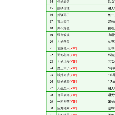
14
任她处罚
欺负
15
娇纵任性
谢无
16
她该死了
他一
17
背上痕印
温热
18
并不好色
她在
19
谋害鲛族
有谢
20
为她善后
仙尊
21
若嫁他人
[VIP]
仙尊
22
要他心疼
[VIP]
织愉
23
为她让步
[VIP]
其实
24
魔三太子
[VIP]
“待
25
以她为质
[VIP]
“仙
26
听她解释
[VIP]
“见
27
天生恶人
[VIP]
谢无
28
这里会疼
[VIP]
谢无
29
一同坠落
[VIP]
滚烫
30
应龙神冢
[VIP]
他锋