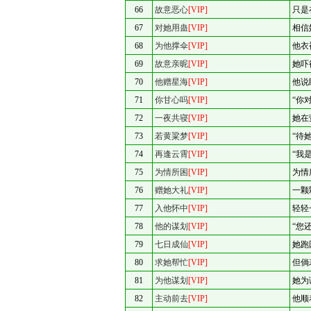
66
故意恶心
[VIP]
只是
67
对她用蛊
[VIP]
相信
68
为他撑伞
[VIP]
他衣
69
故意亲昵
[VIP]
她吓
70
他赠星海
[VIP]
他说
71
你甘心吗
[VIP]
“你
72
一夜共寝
[VIP]
她在
73
若黄粱梦
[VIP]
“待
74
再逢云霄
[VIP]
“我
75
为情所困
[VIP]
为情
76
赠她大礼
[VIP]
一颗
77
入他怀中
[VIP]
轻轻
78
他的谋划
[VIP]
“您
79
七日成仙
[VIP]
她跑
80
求她帮忙
[VIP]
但倘
81
为他谋划
[VIP]
她为
82
主动前去
[VIP]
他顺