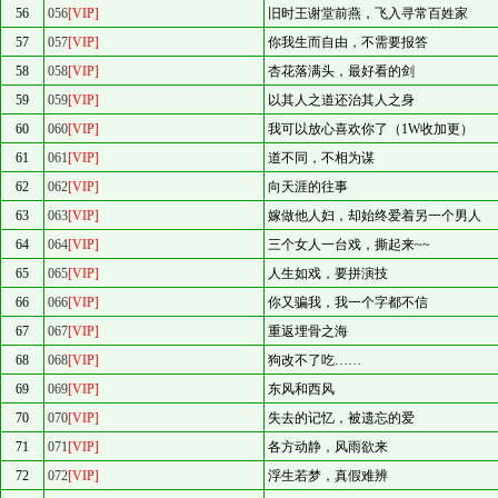
56
056
[VIP]
旧时王谢堂前燕，飞入寻常百姓家
57
057
[VIP]
你我生而自由，不需要报答
58
058
[VIP]
杏花落满头，最好看的剑
59
059
[VIP]
以其人之道还治其人之身
60
060
[VIP]
我可以放心喜欢你了（1W收加更）
61
061
[VIP]
道不同，不相为谋
62
062
[VIP]
向天涯的往事
63
063
[VIP]
嫁做他人妇，却始终爱着另一个男人
64
064
[VIP]
三个女人一台戏，撕起来~~
65
065
[VIP]
人生如戏，要拼演技
66
066
[VIP]
你又骗我，我一个字都不信
67
067
[VIP]
重返埋骨之海
68
068
[VIP]
狗改不了吃……
69
069
[VIP]
东风和西风
70
070
[VIP]
失去的记忆，被遗忘的爱
71
071
[VIP]
各方动静，风雨欲来
72
072
[VIP]
浮生若梦，真假难辨