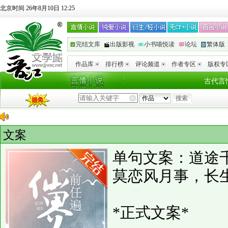
北京时间 26年8月10日 12:25
完结文库
出版影视
小书喵悦读
论坛
繁体版
作品库
排行榜
评论频道
作者专区
版权专
古代言
文案
单句文案：道途
莫恋风月事，长
*正式文案*