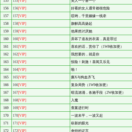
155
155
[VIP]
美人一个赛一个
156
156
[VIP]
好看的女人通常都很危险
157
157
[VIP]
哎哟，千里姻缘一线牵
158
158
[VIP]
旗帜高高扬起
159
159
[VIP]
他果然讨厌她
160
160
[VIP]
弄坏了道友的衣裳，真是罪过
161
161
[VIP]
喜欢的话，赏你了（1W8收加更）
162
162
[VIP]
我想要的，就是你
163
163
[VIP]
惊险！刺激！喜闻又乐见
164
164
[VIP]
啪！
165
165
[VIP]
撕X与狗血齐飞
166
166
[VIP]
复杂局势（1W9收加更）
167
167
[VIP]
暗流汹涌，各施手段（2W收加更）
168
168
[VIP]
入魔
169
169
[VIP]
查案进行时
170
170
[VIP]
一波未平，一波又起
171
171
[VIP]
崭新的眼光
172
172
[VIP]
奇特的证言