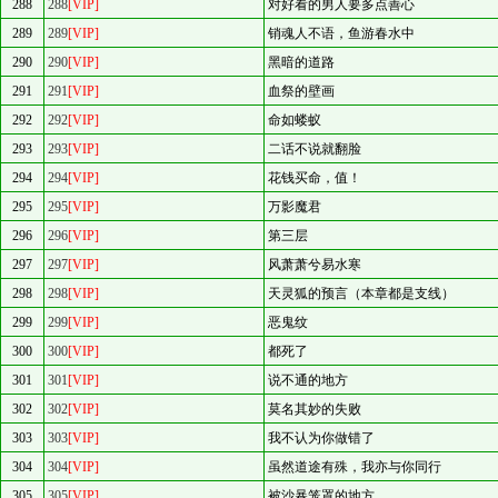
288
288
[VIP]
对好看的男人要多点善心
289
289
[VIP]
销魂人不语，鱼游春水中
290
290
[VIP]
黑暗的道路
291
291
[VIP]
血祭的壁画
292
292
[VIP]
命如蝼蚁
293
293
[VIP]
二话不说就翻脸
294
294
[VIP]
花钱买命，值！
295
295
[VIP]
万影魔君
296
296
[VIP]
第三层
297
297
[VIP]
风萧萧兮易水寒
298
298
[VIP]
天灵狐的预言（本章都是支线）
299
299
[VIP]
恶鬼纹
300
300
[VIP]
都死了
301
301
[VIP]
说不通的地方
302
302
[VIP]
莫名其妙的失败
303
303
[VIP]
我不认为你做错了
304
304
[VIP]
虽然道途有殊，我亦与你同行
305
305
[VIP]
被沙暴笼罩的地方