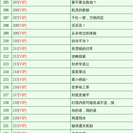
205
205
[VIP]
要不要去救他？
206
206
[VIP]
机灵的新娘
207
207
[VIP]
千红一窟，万艳同悲
208
208
[VIP]
买买买！
209
209
[VIP]
从未有过的体验
210
210
[VIP]
你冷不冷？
211
211
[VIP]
风雪镇的日常
212
212
[VIP]
攻略线索
213
213
[VIP]
剑术学袁公
214
214
[VIP]
落英掌法
215
215
[VIP]
慕小师叔~
216
216
[VIP]
世界有三界
217
217
[VIP]
到底意难平
218
218
[VIP]
幻境内容可能造成不适，慎
219
219
[VIP]
你的道，我的道
220
220
[VIP]
再渡弱水
221
221
[VIP]
秘境通关奖励