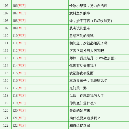
106
106
[VIP]
怜汝小早孤，努力自活己
107
107
[VIP]
意料之外的事
108
108
[VIP]
缘，妙不可言（1W5收加更）
109
109
[VIP]
从考试到监考
110
110
[VIP]
意想不到的测试
111
111
[VIP]
朝闻道，夕就必须死了哟
112
112
[VIP]
厉害？是抢男人厉害吧
113
113
[VIP]
师妹，我想结丹（1W6收加更）
114
114
[VIP]
你哪有功夫想我？
115
115
[VIP]
犹记那夜初见面
116
116
[VIP]
本系良家子，无奈堕风尘
117
117
[VIP]
鬼门关一游
118
118
[VIP]
以后，你就是我的人了
119
119
[VIP]
你到底知道什么？
120
120
[VIP]
失踪的始与末
121
121
[VIP]
为什么要来追杀我？
122
122
[VIP]
和自己捉迷藏