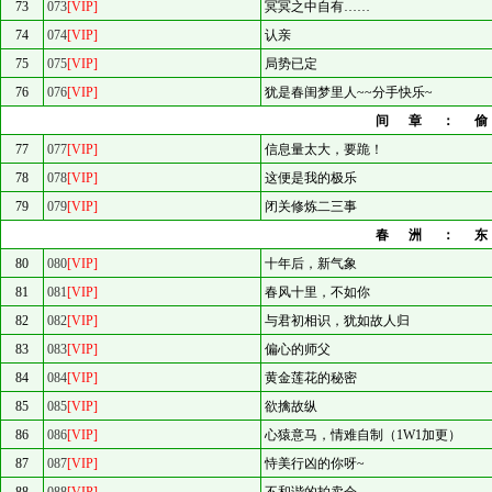
73
073
[VIP]
冥冥之中自有……
74
074
[VIP]
认亲
75
075
[VIP]
局势已定
76
076
[VIP]
犹是春闺梦里人~~分手快乐~
间章：
77
077
[VIP]
信息量太大，要跪！
78
078
[VIP]
这便是我的极乐
79
079
[VIP]
闭关修炼二三事
春洲：
80
080
[VIP]
十年后，新气象
81
081
[VIP]
春风十里，不如你
82
082
[VIP]
与君初相识，犹如故人归
83
083
[VIP]
偏心的师父
84
084
[VIP]
黄金莲花的秘密
85
085
[VIP]
欲擒故纵
86
086
[VIP]
心猿意马，情难自制（1W1加更）
87
087
[VIP]
恃美行凶的你呀~