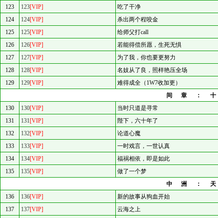
123
123
[VIP]
吃了干净
124
124
[VIP]
杀出两个程咬金
125
125
[VIP]
给师父打call
126
126
[VIP]
若能得偿所愿，生死无惧
127
127
[VIP]
为了我，你也要更努力
128
128
[VIP]
名妓从了良，照样艳压全场
129
129
[VIP]
难得成全（1W7收加更）
间章：
130
130
[VIP]
当时只道是寻常
131
131
[VIP]
陛下，六十年了
132
132
[VIP]
论道心魔
133
133
[VIP]
一时戏言，一世认真
134
134
[VIP]
福祸相依，即是如此
135
135
[VIP]
做了一个梦
中洲：
136
136
[VIP]
新的故事从狗血开始
137
137
[VIP]
云海之上