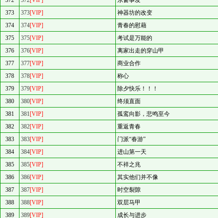
372
372
[VIP]
东窗事发
373
373
[VIP]
神器坊的改变
374
374
[VIP]
青春的慰藉
375
375
[VIP]
考试是万能的
376
376
[VIP]
离家出走的穿山甲
377
377
[VIP]
商业合作
378
378
[VIP]
称心
379
379
[VIP]
除夕快乐！！！
380
380
[VIP]
终须直面
381
381
[VIP]
孤鸾向影，悲鸣至今
382
382
[VIP]
重返青春
383
383
[VIP]
门派“春游”
384
384
[VIP]
进山第一天
385
385
[VIP]
不祥之兆
386
386
[VIP]
其实他们并不像
387
387
[VIP]
时空裂隙
388
388
[VIP]
双层马甲
389
389
[VIP]
成长与进步