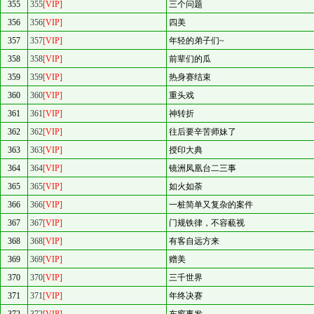
355
355
[VIP]
三个问题
356
356
[VIP]
四美
357
357
[VIP]
年轻的弟子们~
358
358
[VIP]
前辈们的瓜
359
359
[VIP]
热身赛结束
360
360
[VIP]
重头戏
361
361
[VIP]
神转折
362
362
[VIP]
往后要辛苦师妹了
363
363
[VIP]
授印大典
364
364
[VIP]
镜洲凤凰台二三事
365
365
[VIP]
如火如荼
366
366
[VIP]
一桩简单又复杂的案件
367
367
[VIP]
门规铁律，不容藐视
368
368
[VIP]
有客自远方来
369
369
[VIP]
赠美
370
370
[VIP]
三千世界
371
371
[VIP]
年终决赛