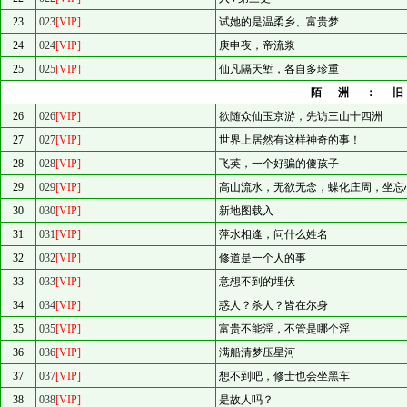
23
023
[VIP]
试她的是温柔乡、富贵梦
24
024
[VIP]
庚申夜，帝流浆
25
025
[VIP]
仙凡隔天堑，各自多珍重
陌洲：
26
026
[VIP]
欲随众仙玉京游，先访三山十四洲
27
027
[VIP]
世界上居然有这样神奇的事！
28
028
[VIP]
飞英，一个好骗的傻孩子
29
029
[VIP]
高山流水，无欲无念，蝶化庄周，坐忘
30
030
[VIP]
新地图载入
31
031
[VIP]
萍水相逢，问什么姓名
32
032
[VIP]
修道是一个人的事
33
033
[VIP]
意想不到的埋伏
34
034
[VIP]
惑人？杀人？皆在尔身
35
035
[VIP]
富贵不能淫，不管是哪个淫
36
036
[VIP]
满船清梦压星河
37
037
[VIP]
想不到吧，修士也会坐黑车
38
038
[VIP]
是故人吗？