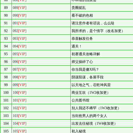
88
088
[VIP]
不和谐的拍卖会
89
089
[VIP]
贵圈挺乱
90
090
[VIP]
看不破的色相
91
091
[VIP]
请注意作者有话说，么么哒
92
092
[VIP]
我所求的，是个情字（改名加更）
93
093
[VIP]
恭喜触发任务
94
094
[VIP]
通关！
95
095
[VIP]
初赛通关攻略详解
96
096
[VIP]
师父操碎了心
97
097
[VIP]
你当我是傻X吗？
98
098
[VIP]
阴谋阳谋，各展手段
99
099
[VIP]
以天地之气，召乾坤风雷
100
100
[VIP]
商业互吹（1W2收加更）
101
101
[VIP]
公共图书馆
102
102
[VIP]
别人我还不稀罕（1W3收加更）
103
103
[VIP]
当街抢男人的两个女人
104
104
[VIP]
出发去往秘境（1W4收加更）
105
105
[VIP]
初入秘境