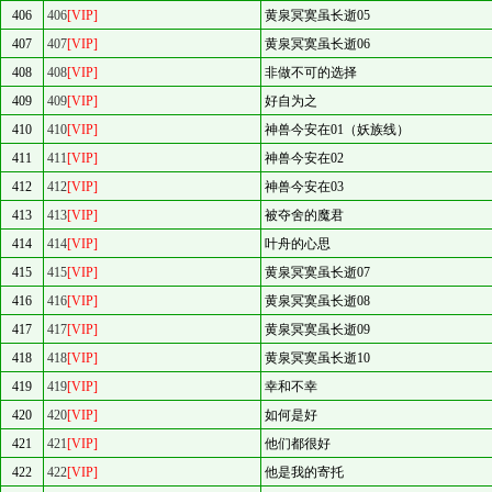
406
406
[VIP]
黄泉冥寞虽长逝05
407
407
[VIP]
黄泉冥寞虽长逝06
408
408
[VIP]
非做不可的选择
409
409
[VIP]
好自为之
410
410
[VIP]
神兽今安在01（妖族线）
411
411
[VIP]
神兽今安在02
412
412
[VIP]
神兽今安在03
413
413
[VIP]
被夺舍的魔君
414
414
[VIP]
叶舟的心思
415
415
[VIP]
黄泉冥寞虽长逝07
416
416
[VIP]
黄泉冥寞虽长逝08
417
417
[VIP]
黄泉冥寞虽长逝09
418
418
[VIP]
黄泉冥寞虽长逝10
419
419
[VIP]
幸和不幸
420
420
[VIP]
如何是好
421
421
[VIP]
他们都很好
422
422
[VIP]
他是我的寄托