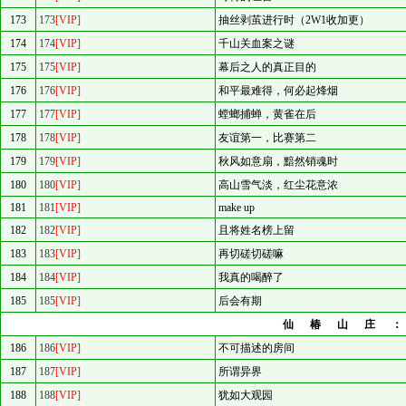
173
173
[VIP]
抽丝剥茧进行时（2W1收加更）
174
174
[VIP]
千山关血案之谜
175
175
[VIP]
幕后之人的真正目的
176
176
[VIP]
和平最难得，何必起烽烟
177
177
[VIP]
螳螂捕蝉，黄雀在后
178
178
[VIP]
友谊第一，比赛第二
179
179
[VIP]
秋风如意扇，黯然销魂时
180
180
[VIP]
高山雪气淡，红尘花意浓
181
181
[VIP]
make up
182
182
[VIP]
且将姓名榜上留
183
183
[VIP]
再切磋切磋嘛
184
184
[VIP]
我真的喝醉了
185
185
[VIP]
后会有期
仙椿山庄
186
186
[VIP]
不可描述的房间
187
187
[VIP]
所谓异界
188
188
[VIP]
犹如大观园