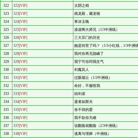
322
322
[VIP]
太阴之精
323
323
[VIP]
残龙殿，藏龙镜
324
324
[VIP]
寒冰玉魄
325
325
[VIP]
凌虚阁大师兄（1/3中洲线）
326
326
[VIP]
三大宗门的历史
327
327
[VIP]
她是转世了吗？（1/3小红线，1/3中洲
328
328
[VIP]
我对你再无隐瞒了
329
329
[VIP]
我宁可你同我生气
330
330
[VIP]
剑魔其人
331
331
[VIP]
过眼烟云（1/2中洲线）
332
332
[VIP]
命好，不服咬我
333
333
[VIP]
凶剑崖
334
334
[VIP]
逝者如斯夫
335
335
[VIP]
舍不得的爱
336
336
[VIP]
我不欲你为难
337
337
[VIP]
说翻脸就翻脸（2/3中洲线）
338
338
[VIP]
逃离与埋葬（中洲线）