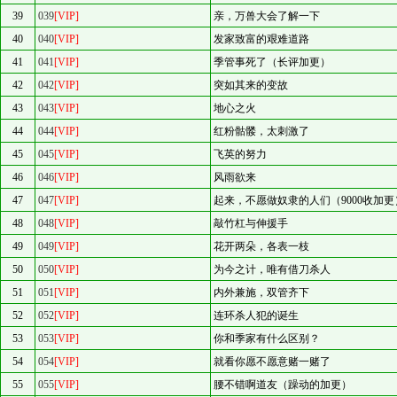
39
039
[VIP]
亲，万兽大会了解一下
40
040
[VIP]
发家致富的艰难道路
41
041
[VIP]
季管事死了（长评加更）
42
042
[VIP]
突如其来的变故
43
043
[VIP]
地心之火
44
044
[VIP]
红粉骷髅，太刺激了
45
045
[VIP]
飞英的努力
46
046
[VIP]
风雨欲来
47
047
[VIP]
起来，不愿做奴隶的人们（9000收加更
48
048
[VIP]
敲竹杠与伸援手
49
049
[VIP]
花开两朵，各表一枝
50
050
[VIP]
为今之计，唯有借刀杀人
51
051
[VIP]
内外兼施，双管齐下
52
052
[VIP]
连环杀人犯的诞生
53
053
[VIP]
你和季家有什么区别？
54
054
[VIP]
就看你愿不愿意赌一赌了
55
055
[VIP]
腰不错啊道友（躁动的加更）