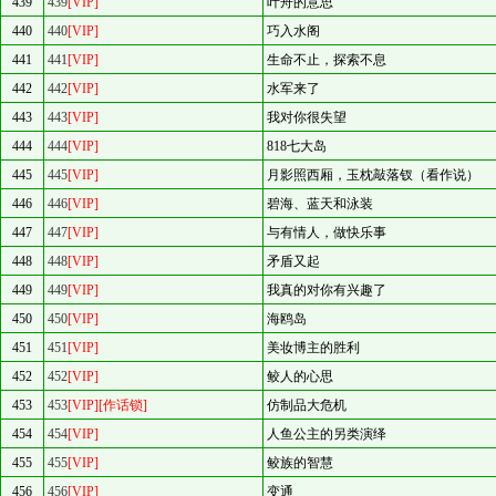
439
439
[VIP]
叶舟的意思
440
440
[VIP]
巧入水阁
441
441
[VIP]
生命不止，探索不息
442
442
[VIP]
水军来了
443
443
[VIP]
我对你很失望
444
444
[VIP]
818七大岛
445
445
[VIP]
月影照西厢，玉枕敲落钗（看作说）
446
446
[VIP]
碧海、蓝天和泳装
447
447
[VIP]
与有情人，做快乐事
448
448
[VIP]
矛盾又起
449
449
[VIP]
我真的对你有兴趣了
450
450
[VIP]
海鸥岛
451
451
[VIP]
美妆博主的胜利
452
452
[VIP]
鲛人的心思
453
453
[VIP]
[作话锁]
仿制品大危机
454
454
[VIP]
人鱼公主的另类演绎
455
455
[VIP]
鲛族的智慧
456
456
[VIP]
变通