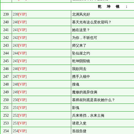
乾坤镜：
239
239
[VIP]
北洲风光好
240
240
[VIP]
慕天光有这么受欢迎吗？
241
241
[VIP]
她在这里？
242
242
[VIP]
为你，不斩也可
243
243
[VIP]
师父来了
244
244
[VIP]
坠仙崖之约
245
245
[VIP]
乾坤阴阳镜
246
246
[VIP]
我欲同去
247
247
[VIP]
携手入镜中
248
248
[VIP]
搜魂
249
249
[VIP]
魔修的诡异伎俩
250
250
[VIP]
慕师叔到底是喜欢她什么？
251
251
[VIP]
影傀
252
252
[VIP]
兵来将挡，水来土掩
253
253
[VIP]
请君入瓮
254
254
[VIP]
首战告捷