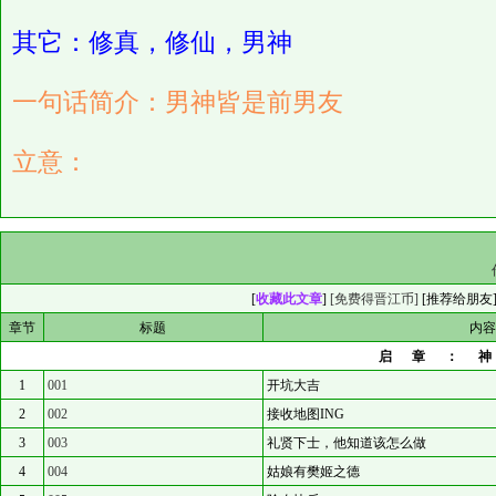
其它：修真，修仙，男神
一句话简介：男神皆是前男友
立意：
[
收藏此文章
]
[免费得晋江币]
[
推荐给朋友
章节
标题
内
启章：
1
001
开坑大吉
2
002
接收地图ING
3
003
礼贤下士，他知道该怎么做
4
004
姑娘有樊姬之德