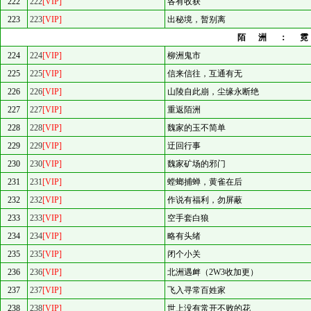
222
222
[VIP]
各有收获
223
223
[VIP]
出秘境，暂别离
陌洲：
224
224
[VIP]
柳洲鬼市
225
225
[VIP]
信来信往，互通有无
226
226
[VIP]
山陵自此崩，尘缘永断绝
227
227
[VIP]
重返陌洲
228
228
[VIP]
魏家的玉不简单
229
229
[VIP]
迂回行事
230
230
[VIP]
魏家矿场的邪门
231
231
[VIP]
螳螂捕蝉，黄雀在后
232
232
[VIP]
作说有福利，勿屏蔽
233
233
[VIP]
空手套白狼
234
234
[VIP]
略有头绪
235
235
[VIP]
闭个小关
236
236
[VIP]
北洲遇衅（2W3收加更）
237
237
[VIP]
飞入寻常百姓家
238
238
[VIP]
世上没有常开不败的花