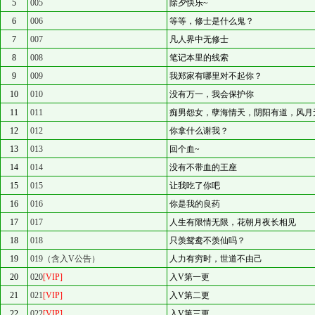
5
005
除夕快乐~
6
006
等等，修士是什么鬼？
7
007
凡人界中无修士
8
008
笔记本里的线索
9
009
我郑家有哪里对不起你？
10
010
没有万一，我会保护你
11
011
痴男怨女，孽海情天，阴阳有道，风月
12
012
你拿什么谢我？
13
013
回个血~
14
014
没有不带血的王座
15
015
让我吃了你吧
16
016
你是我的良药
17
017
人生有限情无限，花朝月夜长相见
18
018
只羡鸳鸯不羡仙吗？
19
019（含入V公告）
人力有穷时，世道不由己
20
020
[VIP]
入V第一更
21
021
[VIP]
入V第二更
22
022
[VIP]
入V第三更