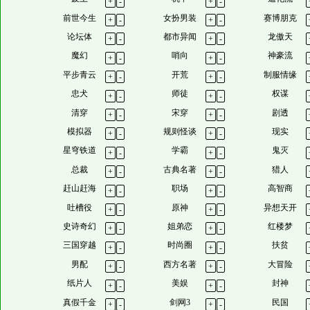
+
-
+
-
前世今生
女扮男装
赛博朋克
+
-
+
-
论坛体
都市异闻
龙傲天
+
-
+
-
魔幻
哨向
神豪流
+
-
+
-
平步青云
开荒
制服情缘
+
-
+
-
忠犬
师徒
权谋
+
-
+
-
清穿
宋穿
剧透
+
-
+
-
模拟器
规则怪谈
现实
+
-
+
-
星穹铁道
学霸
鬼灭
+
-
+
-
总裁
古典名著
猎人
+
-
+
-
赶山赶海
职场
高智商
+
-
+
-
吐槽役
原神
异想天开
+
-
+
-
史诗奇幻
姐弟恋
红楼梦
+
-
+
-
三国穿越
时尚圈
扶贫
+
-
+
-
男配
西方名著
大冒险
+
-
+
-
纸片人
美娱
封神
+
-
+
-
真假千金
剑网3
民国
+
-
+
-