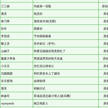
三三娘
内娱第一花瓶
原创
鹿灵
热恋你
原
春刀寒
鬼怪游乐场[无限]
原
臣年
我要你
原
李思诺
予你朝朝暮暮
原
蝶之灵
意外标记（穿书）
原
山柚子
和爱豆隐婚后我竟然红了
原
颓废大带鱼
男团选秀里的祭天皇族
原创
小文旦
失忆后认错老公
原
沈圆圆圆
和巨星前夫上了婚综
原
非天夜翔
金牌助理
原
鹿灵
初吻日记
原
林盎司
穿成反派总裁小情人[娱乐圈]
原
superpanda
独立电影人
原