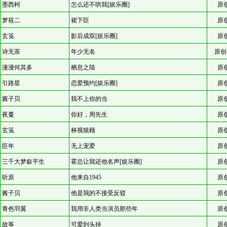
墨西柯
怎么还不哄我[娱乐圈]
原
梦筱二
裙下臣
原
玄笺
影后成双[娱乐圈]
原
诗无茶
年少无名
原创
漫漫何其多
栖息之陆
原
引路星
恋爱预约[娱乐圈]
原
酱子贝
我不上你的当
原
夜蔓
你好，周先生
原
玄笺
林视狼顾
原
臣年
无上宠爱
原
三千大梦叙平生
霍总让我还他名声[娱乐圈]
原
听原
他来自1945
原
酱子贝
他是我的不接受反驳
原
青色羽翼
我用非人类当演员那些年
原
故筝
可爱到头掉
原