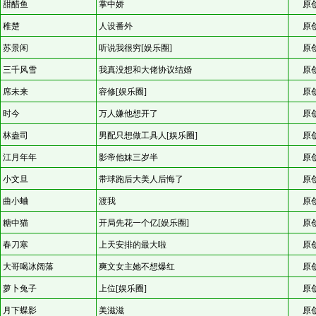
甜醋鱼
掌中娇
原
稚楚
人设番外
原
苏景闲
听说我很穷[娱乐圈]
原
三千风雪
我真没想和大佬协议结婚
原
席未来
容修[娱乐圈]
原
时今
万人嫌他想开了
原
林盎司
男配只想做工具人[娱乐圈]
原
江月年年
影帝他妹三岁半
原
小文旦
带球跑后大美人后悔了
原
曲小蛐
渡我
原
糖中猫
开局先花一个亿[娱乐圈]
原
春刀寒
上天安排的最大啦
原
大哥喝冰阔落
爽文女主她不想爆红
原
萝卜兔子
上位[娱乐圈]
原
月下蝶影
美滋滋
原