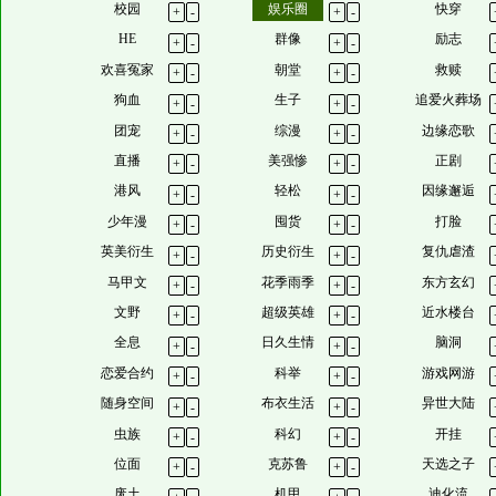
校园
娱乐圈
快穿
+
-
+
-
HE
群像
励志
+
-
+
-
欢喜冤家
朝堂
救赎
+
-
+
-
狗血
生子
追爱火葬场
+
-
+
-
团宠
综漫
边缘恋歌
+
-
+
-
直播
美强惨
正剧
+
-
+
-
港风
轻松
因缘邂逅
+
-
+
-
少年漫
囤货
打脸
+
-
+
-
英美衍生
历史衍生
复仇虐渣
+
-
+
-
马甲文
花季雨季
东方玄幻
+
-
+
-
文野
超级英雄
近水楼台
+
-
+
-
全息
日久生情
脑洞
+
-
+
-
恋爱合约
科举
游戏网游
+
-
+
-
随身空间
布衣生活
异世大陆
+
-
+
-
虫族
科幻
开挂
+
-
+
-
位面
克苏鲁
天选之子
+
-
+
-
废土
机甲
迪化流