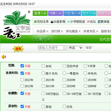
北京时间 26年8月8日 18:07
完结文库
出版影视
小书喵悦读
论坛
繁体版
作品库
排行榜
评论频道
作者专区
版权专
古代言
范围:
不限
全站
完结半价
VIP库
发表时间:
不限
两个月内
一季度内
半年内
2022年
2021年
2020年
2019年
2
2012年
2011年
2010年
2009年
2
收藏数:
不限
100万收以
50~100万收
10~50万收
5
上
原创性:
不限
原创
衍生