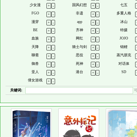
少女漫
国风幻想
七五
+
-
+
-
FGO
非遗
多重人格
+
-
+
-
漫穿
app
冰山
+
-
+
-
BE
齐神
特摄
+
-
+
-
血族
网红
JOJO
+
-
+
-
天降
骑士与剑
锦鲤
+
-
+
-
聊斋
恶役
蒸汽朋克
+
-
+
-
御兽
死神
对话体
+
-
+
-
亚人
港台
SD
+
-
+
-
倩女游戏
+
-
关键词: