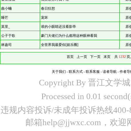
曲小蛐
春日狂想
原
睡芒
宠坏
原
莫里_
谁的小眼睛还没看影帝
原
公子于歌
豪门大佬们为什么都用这种眼神看我
原
林盎司
全世界我最爱你[娱乐圈]
原
首页
上一页
下一页
末页
共
1232
页
关于我们
-
联系方式
-
联系客服
-
读者导航
-
作者导
Copyright By 晋江文学城 www
Processed in 0.01 seco
违规内容投诉/未成年投诉热线400-87
邮箱help@jjwxc.co