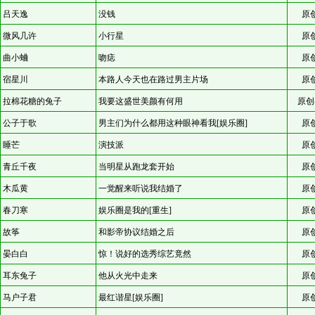
吕天逸
没钱
原
微风几许
小行星
原
曲小蛐
吻痣
原
宿星川
本路人今天也在路过男主片场
原
拉棉花糖的兔子
我要这盛世美颜有何用
原创
公子于歌
男主们为什么都用这种眼神看我[娱乐圈]
原
睡芒
演技派
原
青丘千夜
当明星从跑龙套开始
原
木瓜黄
一觉醒来听说我结婚了
原
春刀寒
娱乐圈是我的[重生]
原
故筝
和影帝协议结婚之后
原
晏白白
惊！说好的选秀综艺竟然
原
耳东兔子
他从火光中走来
原
马户子君
最红谐星[娱乐圈]
原