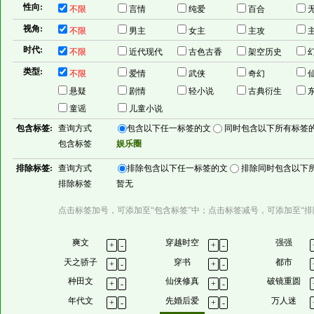
性向:
不限
言情
纯爱
百合
无
视角:
不限
男主
女主
主攻
时代:
不限
近代现代
古色古香
架空历史
类型:
不限
爱情
武侠
奇幻
悬疑
剧情
轻小说
古典衍生
童谣
儿童小说
包含标签:
查询方式
包含以下任一标签的文
同时包含以下所有标签
包含标签
娱乐圈
排除标签:
查询方式
排除包含以下任一标签的文
排除同时包含以下
排除标签
暂无
点击标签加号，可添加至“包含标签”中；点击标签减号，可添加至“排
爽文
穿越时空
强强
+
-
+
-
天之骄子
穿书
都市
+
-
+
-
种田文
仙侠修真
破镜重圆
+
-
+
-
年代文
先婚后爱
万人迷
+
-
+
-