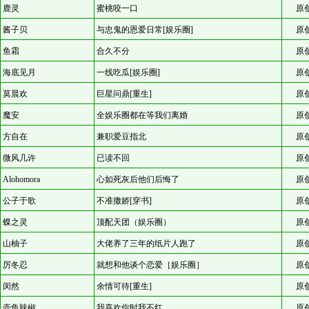
鹿灵
蜜桃咬一口
原
酱子贝
与忠鬼的恩爱日常[娱乐圈]
原
鱼霜
合久不分
原
海底见月
一线吃瓜[娱乐圈]
原
莫晨欢
巨星问鼎[重生]
原
魔安
全娱乐圈都在等我们离婚
原
方自在
兼职爱豆指北
原
微风几许
已读不回
原
Alohomora
心如死灰后他们后悔了
原
公子于歌
不准撒娇[穿书]
原
蝶之灵
顶配天团（娱乐圈）
原
山柚子
大佬养了三年的纸片人跑了
原
厉冬忍
就想和他谈个恋爱［娱乐圈］
原
闵然
余情可待[重生]
原
壶鱼辣椒
我喜欢你时我不红
原