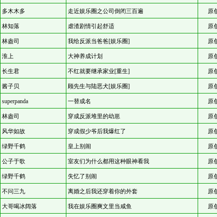
多木木多
走近娱乐圈之公司倒闭三百遍
原
林知落
虐渣剧情引起舒适
原
林盎司
我给反派当爸爸[娱乐圈]
原
淮上
大神养成计划
原
长生君
不红就要继承家业[重生]
原
酱子贝
顾先生与陆恶犬[娱乐圈]
原
superpanda
一替成名
原
林盎司
穿成反派堆里的幼崽
原
风华如故
穿成假少爷后我爆红了
原
绿野千鹤
皇上别闹
原
公子于歌
室友们为什么都用这种眼神看我
原
绿野千鹤
失忆了别闹
原
不问三九
离婚之后我还穿着你的外套
原
大哥喝冰阔落
我在娱乐圈爽文里当咸鱼
原