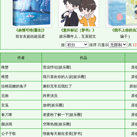
《余情可待[重生]》
《意外标记（穿书）》
《我不上你的当
前女友超凶超温柔
娱乐圈年上，互宠甜文
骗子:)
按
排序 只显示
共
12
作者
作品
稚楚
营业悖论[娱乐圈]
原
稚楚
我只喜欢你的人设[娱乐圈]
原
拉棉花糖的兔子
兼职无常后我红了
原创
北南
跨界演员
原
玄笺
放肆[娱乐圈]
原
春刀寒
老婆粉了解一下[娱乐圈]
原
颜凉雨
空降热搜[娱乐圈]
原
公子于歌
情敌每天都在变美[穿书]
原