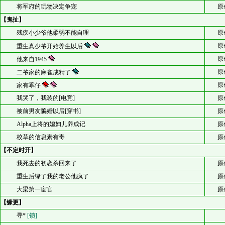
将军府的玩物决定争宠
原
【鬼扯】
残疾小少爷他柔弱不能自理
原
原
重生真少爷开始养生以后
原
他来自1945
原
二爷家的麻雀成精了
原
家有乖仔
我哭了，我装的[电竞]
原
被前男友骗婚以后[穿书]
原
Alpha上将的媳妇儿养成记
原
校草的信息素有毒
原
【不定时开】
我死去的初恋杀回来了
原
重生后绿了我的老公他疯了
原
大梁第一宦官
原
【缘更】
寻*
[锁]