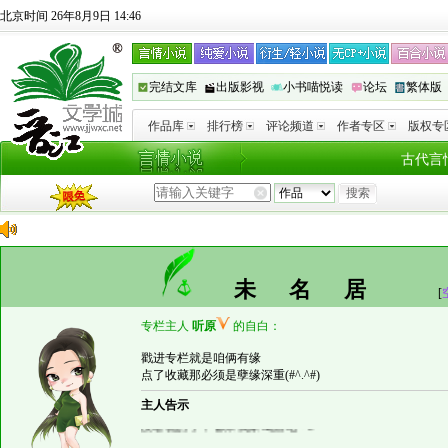
北京时间 26年8月9日 14:46
完结文库
出版影视
小书喵悦读
论坛
繁体版
作品库
排行榜
评论频道
作者专区
版权专
古代言
未名居
[
专栏主人
听原
的自白：
戳进专栏就是咱俩有缘
点了收藏那必须是孽缘深重(#^.^#)
主人告示
没啥说的了，都来我家喝酒吧^^b