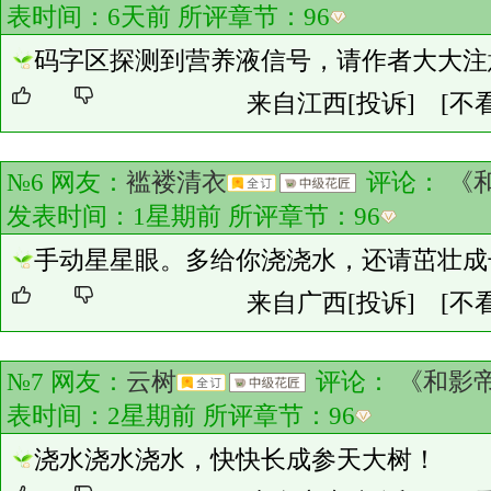
表时间：6天前 所评章节：
96
码字区探测到营养液信号，请作者大大注
来自江西
[投诉]
[不
№6 网友：
褴褛清衣
评论：
《
发表时间：1星期前 所评章节：
96
手动星星眼。多给你浇浇水，还请茁壮成
来自广西
[投诉]
[不
№7 网友：
云树
评论：
《和影
表时间：2星期前 所评章节：
96
浇水浇水浇水，快快长成参天大树！