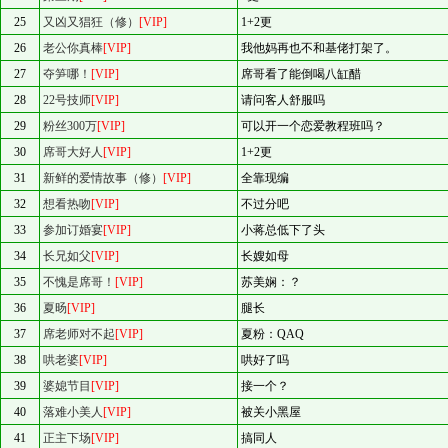
25
又凶又猖狂（修）
[VIP]
1+2更
26
老公你真棒
[VIP]
我他妈再也不和基佬打架了。
27
夺笋哪！
[VIP]
席哥看了能倒喝八缸醋
28
22号技师
[VIP]
请问客人舒服吗
29
粉丝300万
[VIP]
可以开一个恋爱教程班吗？
30
席哥大好人
[VIP]
1+2更
31
新鲜的爱情故事（修）
[VIP]
全靠现编
32
想看热吻
[VIP]
不过分吧
33
参加订婚宴
[VIP]
小蒋总低下了头
34
长兄如父
[VIP]
长嫂如母
35
不愧是席哥！
[VIP]
苏美娴：？
36
夏旸
[VIP]
腿长
37
席老师对不起
[VIP]
夏粉：QAQ
38
哄老婆
[VIP]
哄好了吗
39
婆媳节目
[VIP]
接一个？
40
落难小美人
[VIP]
被关小黑屋
41
正主下场
[VIP]
搞同人