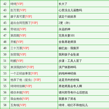
42
绮绮
[VIP]
长大了
43
彭万里
[VIP]
心里没点儿逼数吗
44
嫂子真可爱
[VIP]
该定个娃娃亲
45
超出合同范围了
[VIP]
2更（补）
46
劳动法
[VIP]
永远的神
47
第四期
[VIP]
完美夫妻101
48
开船
[VIP]
全靠席老师浪
49
三十万票
[VIP]
杨忆如：我裂开
50
别背我
[VIP]
我和孩子会坠崖
51
吃醋
[VIP]
步潇：工具人罢了
52
来演我的MV
[VIP]
演尸体那种吗
53
一个正经故事里
[VIP]
的纯种神经病
54
他亲了他（捉虫）
[VIP]
这是另外的价钱
55
绮绮特别棒
[VIP]
席老师真会夸人啊
56
模仿本能
[VIP]
请问郑导有什么话想说
57
我会抱你
[VIP]
我要杀了郑名
58
五角钱
[VIP]
绮绮，咱们不和他玩儿