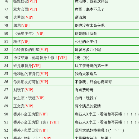
76
撕毁协议
[VIP]
席老师，我喜欢约会
77
双方会面
[VIP]
席哥，底本不见了
78
选秀综
[VIP]
邀请您
79
弟弟
[VIP]
倒也没有太高兴呢
80
《摘星少年》
[VIP]
这是想让我死！
81
粉丝
[VIP]
和他的正主们
82
白绮喜欢的明星
[VIP]
建议再多几个呢
83
协议结婚，他是替身！惊！
[VIP]
2更（补）
84
谁是谁替身
[VIP]
认了亲哥哥的第一天
85
他和他的替身们
[VIP]
我给大家造瓜
86
你男朋友好可怕
[VIP]
不像我，只会心疼哥哥
87
别玩了
[VIP]
有点费绮绮
88
女主演：玩梗
[VIP]
白绮：玩我 :(
89
正文完
[VIP]
两个演员的爱情
90
番外1-金玉为盟
[VIP]
班钰人X李玉（看清楚再买哦！！！！
91
番外2-金玉为盟（完）
[VIP]
班钰人X李玉（看清楚再买哦！！！！
92
番外3-恋爱日常
[VIP]
我可太他妈棒啦嘿！(*￣︶￣)
93
番外4-婚礼（上）
[VIP]
大量网友评论！慎买！