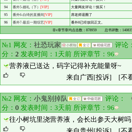
94
番外5-婚礼（下）
[VIP]
大量网友评论！慎买！
95
番外6-白绮的直播间
[VIP]
席老师退圈了
96
番外7-最后一期综艺
[VIP]
番外8已经放回正文。
非v章节章均点击数：
878959
总书评数：
14083
№1 网友：
社恐玩家
评论
分：
2
发表时间：1天前 所评章节：
96
营养液已送达，码字记得补充能量呀~
来自广西
[投诉]
[不
№2 网友：
小鬼别掉队
评论：
分：
0
发表时间：3天前 所评章节：
96
往小树坑里浇营养液，会长出参天大树吗
来自贵州
[投诉]
[不