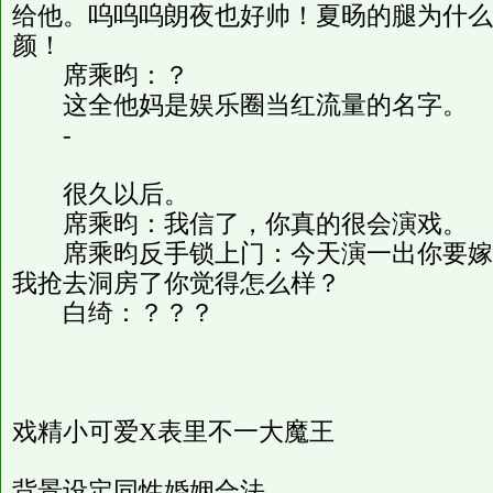
给他。呜呜呜朗夜也好帅！夏旸的腿为什么
颜！
席乘昀：？
这全他妈是娱乐圈当红流量的名字。
-
很久以后。
席乘昀：我信了，你真的很会演戏。
席乘昀反手锁上门：今天演一出你要嫁
我抢去洞房了你觉得怎么样？
白绮：？？？
戏精小可爱X表里不一大魔王
背景设定同性婚姻合法。