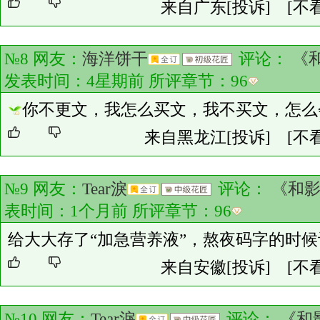
来自广东
[投诉]
[不
№8 网友：
海洋饼干
评论：
《
发表时间：4星期前 所评章节：
96
你不更文，我怎么买文，我不买文，怎么
来自黑龙江
[投诉]
[不
№9 网友：
Tear淚
评论：
《和
表时间：1个月前 所评章节：
96
给大大存了“加急营养液”，熬夜码字的时
来自安徽
[投诉]
[不
№10 网友：
Tear淚
评论：
《和