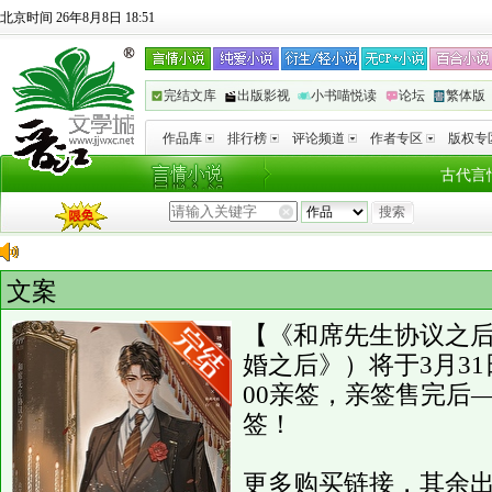
北京时间 26年8月8日 18:51
完结文库
出版影视
小书喵悦读
论坛
繁体版
作品库
排行榜
评论频道
作者专区
版权专
古代言
文案
【《和席先生协议之
婚之后》）将于3月31
00亲签，亲签售完后—
签！
更多购买链接，其余