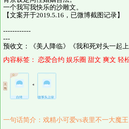
一个我写我快乐的沙雕文。
【文案开于2019.5.16，已微博截图记录】
------------
---
预收文：《美人降临》《我和死对头一起上
内容标签：
恋爱合约
娱乐圈
甜文
爽文
轻
白绮
作者微博@故筝头上绿
一句话简介：戏精小可爱vs表里不一大魔王