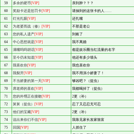
59
多余的硬币
[VIP]
亲到肿？？？
60
奖励卡还是惩罚卡
[VIP]
请抽到的这张卡的人……
61
灯光扎眼
[VIP]
还扎嘴
62
为老婆而战（修）
[VIP]
不那是老公
63
您的私人遗产
[VIP]
到账了
64
中心思想就是
[VIP]
我不离婚
65
满嘴呜呜胡话
[VIP]
都是娱乐圈当红流量的名字
66
至今仍未知道
[VIP]
他还有多少墙头
67
我喜欢你
[VIP]
我也喜欢你
68
我裂开
[VIP]
我不用演小娇妻了！
69
不当娇妻的第一天
[VIP]
够凶吧？（捉虫）
70
席老师的喜欢
[VIP]
我都喝掉了（捉虫）
71
您的外甥正在接吻
[VIP]
2更（补）
72
舅舅（捉虫）
[VIP]
忍了又忍忍无可忍
73
他们的宝藏
[VIP]
2更（补）
74
说出来你们不信
[VIP]
我靠见家长发家致富
75
回国
[VIP]
人抓住了