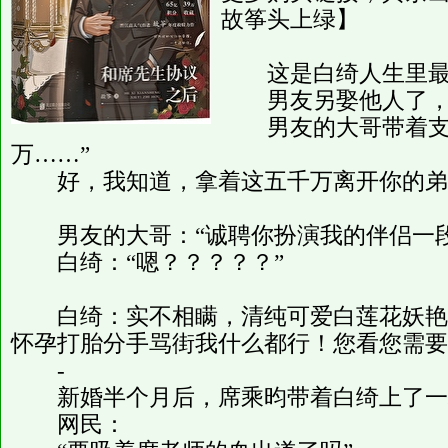
故筝头上绿】
这是白绮人生里最
男友另娶他人了
男友的大哥带着支票
万……”
好，我知道，拿着这五千万离开你的弟
男友的大哥：“诚聘你扮演我的伴侣一段
白绮：“嗯？？？？？”
白绮：实不相瞒，清纯可爱白莲花妖艳
怀孕打胎分手骂街我什么都行！您看您
-
新婚半个月后，席乘昀带着白绮上了一
网民：