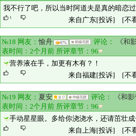
我不行了吧，所以当时阿道夫是真的暗恋过
1
来自广东
[投诉]
[不
№18 网友：
愉舟
评论：
《和
97%
表时间：2个月前 所评章节：
96
营养液在手，加更有木有？！
来自福建
[投诉]
[不
№19 网友：
夏安
评论：
《和影
表时间：2个月前 所评章节：
96
手动星星眼。多给你浇浇水，还请茁壮成
来自上海
[投诉]
[不