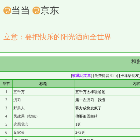
当当
京东
立意：要把快乐的阳光洒向全世界
和
[
收藏此文章
]
[免费得晋江币]
[
推荐给朋友
章节
标题
内
1
五千万
五千万太棒啦爸爸
2
演习
第一次演习，我懂
3
野男人
蒋方成快发疯了
4
民政局（捉虫）
他要追回白绮
5
这题我会
1更
6
见家长
2+3更