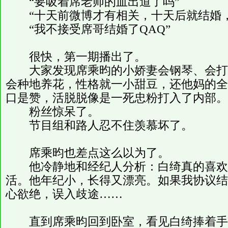
“要吸着席老师的血出道了吗”
“十天前微博才有相关，十天后就结婚，
“我不接受席哥结婚了QAQ”
很快，第一期播出了。
大家发现席乘昀的小娇妻会钢琴、会打
会种地养花，性格就一小甜豆，还他妈的全
口是赞，活脱脱像是一死忠粉打入了内部。
粉丝惊呆了。
节目组和路人忍不住羡慕坏了。
席乘昀也差点这么以为了。
他冷静地和经纪人分析：白绮真的喜欢
活。他年纪小，长得又漂亮。如果我协议结
心欲绝，误入歧途……
直到席乘昀回到卧室，看见白绮捧着手