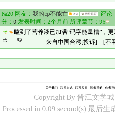
№20 网友：
我的cp不能亡
评论
分：
0
发表时间：2个月前 所评章节：
96
嗑到了营养液已加满“码字能量槽”，
来自中国台湾
[投诉]
[不
关于我们
-
联系方式
-
联系客服
-
读者导航
-
作者导
Copyright By 晋江文学城 www
Processed in 0.09 second(s)