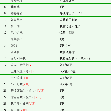
7
结婚戒指
不愧是影帝
8
我有钱
1更
9
神秘嘉宾
热搜炸出了一个洞
10
如鱼得水
席乘昀的到来
11
第一期
我有点遭不住了
12
玩个游戏
惊险！刺激！
13
完美妻子
1更
14
666！
2更（补）
15
狐狸精
我赚钱养你
16
席哥别杀我
我看完付费（下章入V）
17
席先生针不戳
[VIP]
入V第1更
18
土味浪漫（修）
[VIP]
入V第2+3更
19
一个喷嚏
[VIP]
人V第4更
20
小丑是我
[VIP]
入V第5更
21
陪读席先生（捉虫）
[VIP]
1更
22
你爸爸我（捉虫）
[VIP]
2更
23
我们那小嫂子
[VIP]
1更
24
第三期
[VIP]
2更