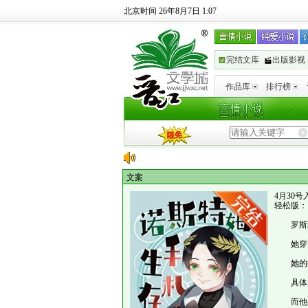
北京时间 26年8月7日 1:07
完结文库
出版影视
作品库
排行榜
文案
4月30
轻松版：
罗斯玛
她穿越
她的搭
具体表
而他生