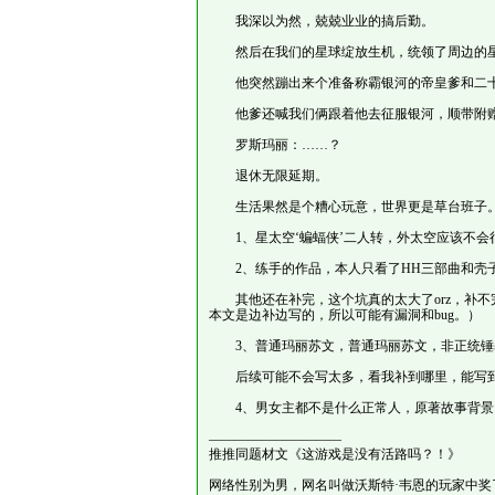
我深以为然，兢兢业业的搞后勤。
然后在我们的星球绽放生机，统领了周边的星
他突然蹦出来个准备称霸银河的帝皇爹和二
他爹还喊我们俩跟着他去征服银河，顺带附赠
罗斯玛丽：……？
退休无限延期。
生活果然是个糟心玩意，世界更是草台班子
1、星太空‘蝙蝠侠’二人转，外太空应该不会
2、练手的作品，本人只看了HH三部曲和壳
其他还在补完，这个坑真的太大了orz，补不
本文是边补边写的，所以可能有漏洞和bug。）
3、普通玛丽苏文，普通玛丽苏文，非正统锤基
后续可能不会写太多，看我补到哪里，能写到
4、男女主都不是什么正常人，原著故事背景
——————————
推推同题材文《这游戏是没有活路吗？！》
网络性别为男，网名叫做沃斯特·韦恩的玩家中奖