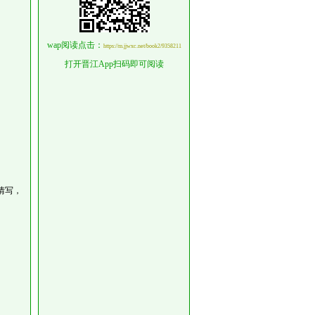
wap阅读点击：
https://m.jjwxc.net/book2/9358211
打开晋江App扫码即可阅读
情写，