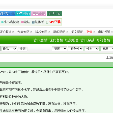
小书喵悦读
论坛
繁体版
APP下载
评论频道
作者专区
版权专区
新闻活动
征文活动
充值
求助投诉
古代言情
现代言情
幻想现言
古代穿越
奇幻言情
土豆门
向
《
号入v啦，从33章开始倒v，看过的小伙伴们不要再买啦。
丽是个穿越者。
前可能不叫这个名字，穿越后从搭档手中获得了这么个名字。
档是位神奇的人物。
现为，他们生活的城市腐败不堪，没有法律，没有秩序。
来就具有极强的正义感，会挺身而出，用恐惧给人们带去秩序。