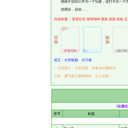
他就不信自己作为一个玩家，还打不出一个
四周目，启动……
内容标签：
英美衍生
情有独钟
星际
系统
轻松
正
罗斯玛丽
柯咪（布鲁斯）
Q版玛丽
其它：太空歌剧、大只佬
一句话简介：人在诺星，准备去征服银河。
立意：勇气是人类的赞歌，正义必胜！
[
收藏此
章节
标题