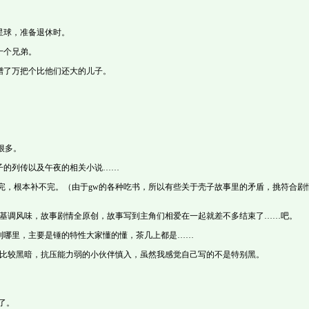
球，准备退休时。
十个兄弟。
了万把个比他们还大的儿子。
。
很多。
子的列传以及午夜的相关小说……
完，根本补不完。（由于gw的各种吃书，所以有些关于壳子故事里的矛盾，挑符合剧
调风味，故事剧情全原创，故事写到主角们相爱在一起就差不多结束了……吧。
哪里，主要是锤的特性大家懂的懂，茶几上都是……
比较黑暗，抗压能力弱的小伙伴慎入，虽然我感觉自己写的不是特别黑。
了。