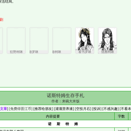
存活结局。
剧
狂野柯咪
马库拉格旅游罗咪
马库拉格旅游柯咪
看书罗咪
优雅柯咪
诺斯特姆生存手札
作者：
来碗大米饭
文章
]
[免费得晋江币]
[
推荐给朋友
] [
灌溉营养液
] [
空投月石
]
[投诉]
[不感兴趣]
[不看
内容提要
字数
诺斯特姆