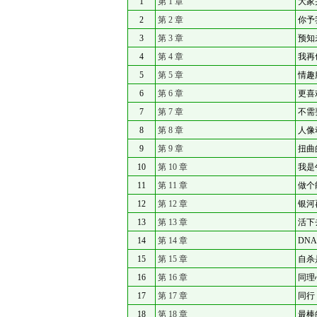
1
第 1 章
大家
2
第 2 章
你予
3
第 3 章
预知
4
第 4 章
我再
5
第 5 章
情趣
6
第 6 章
更喜
7
第 7 章
不需
8
第 8 章
人像
9
第 9 章
扭曲
10
第 10 章
我是
11
第 11 章
做个
12
第 12 章
银河
13
第 13 章
活下
14
第 14 章
DN
15
第 15 章
自杀
16
第 16 章
同理
17
第 17 章
同行
18
第 18 章
最棒