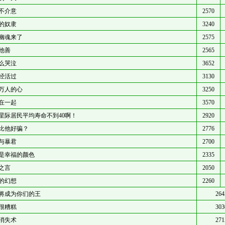
不介意
2570
的奴隶
3240
幽魂来了
2575
他善
2565
么哭泣
3652
经活过
3130
万人的心
3250
在一起
3570
星际居民平均寿命不到40啊！
2920
比他好骗？
2776
与暴君
2700
是幸福的颜色
2335
之言
2050
的幻想
2260
将成为你们的王
264
很糟糕
303
消失术
271