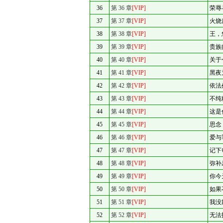
36
第 36 章
[VIP]
荣辱
37
第 37 章
[VIP]
火烧
38
第 38 章
[VIP]
王，
39
第 39 章
[VIP]
贵族
40
第 40 章
[VIP]
关于
41
第 41 章
[VIP]
黑夜
42
第 42 章
[VIP]
依法
43
第 43 章
[VIP]
不纯
44
第 44 章
[VIP]
这是
45
第 45 章
[VIP]
思念
46
第 46 章
[VIP]
爱与
47
第 47 章
[VIP]
记下
48
第 48 章
[VIP]
弥补
49
第 49 章
[VIP]
你今
50
第 50 章
[VIP]
如果
51
第 51 章
[VIP]
我没
52
第 52 章
[VIP]
无法