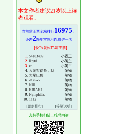
本文作者建议21岁以上读
者观看。
16975
当前霸王票全站排行
，
2
还差
颗地雷就可以前进一名
[爱TA就炸TA霸王票]
1
.
54183489
小霸王
2
.
Rjytd
小萌主
3
.
cc
小萌主
4.
入刺客信条，我
萌物
5.
大尾巴狐
萌物
6.
-Kin-Z-
萌物
7.
NIII
萌物
8.
KIRAKI
萌物
9.
Nymphilia.
萌物
10.
1112
萌物
[更多排行]
[等级说明]
支持手机扫描二维码阅读