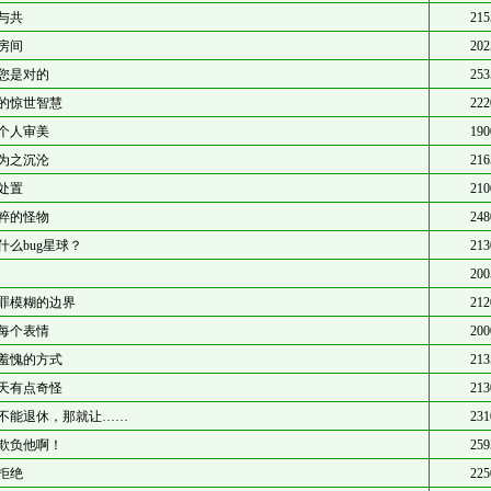
与共
215
房间
202
您是对的
253
的惊世智慧
222
个人审美
190
为之沉沦
216
处置
210
粹的怪物
248
什么bug星球？
213
200
罪模糊的边界
212
每个表情
200
羞愧的方式
213
天有点奇怪
213
不能退休，那就让……
231
欺负他啊！
259
拒绝
225