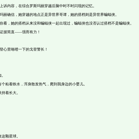
诉内容，在综合罗斯玛丽穿越后脑中时不时闪现的记忆。
丽确信，她穿越的地点正是异世界哥谭，她的搭档则是异世界蝙蝠侠。
看，她的搭档从来没和蝙蝠侠一起出现过，蝙蝠侠也没否认过搭档不是蝙蝠侠。
据简直——强而有力！
登心里咯噔一下的戈登警长！
知。
个粘着铁水，浑身散发热气，爬到我身边的小婴儿。
扶持着长大。
救这颗星球。