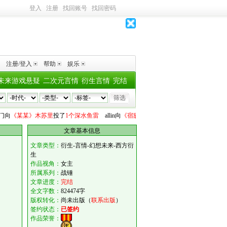
登入
注册
找回账号
找回密码
注册/登入
帮助
娱乐
未来游戏悬疑
二次元言情
衍生言情
完结
某某》木苏里
投了
1个深水鱼雷
allin
向
《宿敌们都要和我地下恋》小词姐姐
投了
1个
文章基本信息
文章类型：
衍生-言情-幻想未来-西方衍
生
作品视角：
女主
所属系列：
战锤
文章进度：
完结
全文字数：
824474字
版权转化：
尚未出版（
联系出版
）
签约状态：
已签约
作品荣誉：