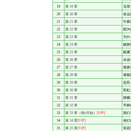
19
第 19 章
戈登
20
第 20 章
命运
21
第 21 章
午夜
22
第 22 章
因为
23
第 23 章
为什
24
第 24 章
她曾
25
第 25 章
能屠
26
第 26 章
永远
27
第 27 章
谁家
28
第 28 章
谁能
29
第 29 章
忠臣
30
第 30 章
彩虹
31
第 31 章
肺腑
32
第 32 章
平静
33
第 33 章（倒v开始）
[VIP]
我们
34
第 34 章
[VIP]
他们
35
第 35 章
[VIP]
笑容