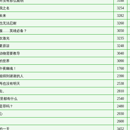
并没有那么脆弱
3188
我之名
3254
未来
3282
也无法忍耐
3260
服……英雄必备？
3050
欢激光
3235
要原谅
3248
动物需要教导
3040
的世界
3090
午夜幽魂！
1760
能得到谢谢的人
2390
再也没有明天
2538
去。
2810
A里都有什么
2540
是罪吗？
2480
心
2930
2600
的一天
3452