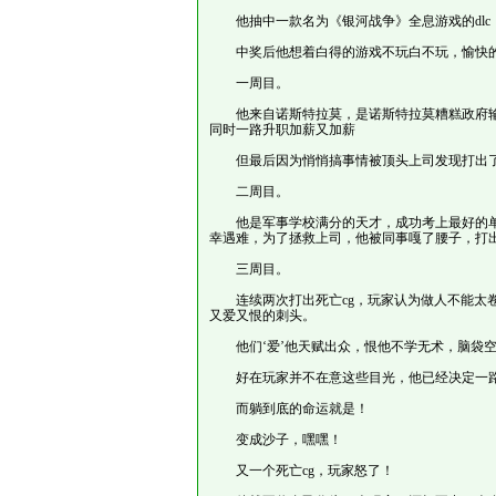
他抽中一款名为《银河战争》全息游戏的dlc
中奖后他想着白得的游戏不玩白不玩，愉快的
一周目。
他来自诺斯特拉莫，是诺斯特拉莫糟糕政府输
同时一路升职加薪又加薪
但最后因为悄悄搞事情被顶头上司发现打出了
二周目。
他是军事学校满分的天才，成功考上最好的单
幸遇难，为了拯救上司，他被同事嘎了腰子，打出
三周目。
连续两次打出死亡cg，玩家认为做人不能太卷
又爱又恨的刺头。
他们‘爱’他天赋出众，恨他不学无术，脑袋
好在玩家并不在意这些目光，他已经决定一
而躺到底的命运就是！
变成沙子，嘿嘿！
又一个死亡cg，玩家怒了！