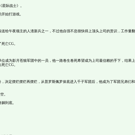
《星际战士》。
开始打游戏。
送给午夜领主的人渣新兵之一，不过他自强不息很快得上顶头上司的赏识，工作量
死亡CG。
位成为影月苍狼军团中的一员，他一路卷生卷死希望成为上司最信赖的手下，结果
死亡CG。
，决定摆烂摆烂再摆烂，从普罗斯佩罗保底进入千子军团后，他成为了军团兄弟们和
空空。
路躺到底。