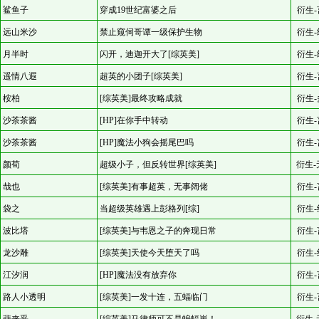
鲨鱼子
穿成19世纪富婆之后
衍生-
远山米沙
禁止窥伺哥谭一级保护生物
衍生-
月半时
闪开，迪迦开大了[综英美]
衍生-
遥情八遐
超英的小团子[综英美]
衍生-
桉柏
[综英美]最终攻略成就
衍生-
沙茶茶酱
[HP]在你手中转动
衍生-
沙茶茶酱
[HP]魔法小狗会摇尾巴吗
衍生-
颜荀
超级小子，但反转世界[综英美]
衍生-
哉也
[综英美]有事超英，无事阔佬
衍生-
袋之
当超级英雄遇上彭格列[综]
衍生-
波比塔
[综英美]与韦恩之子的奔现日常
衍生-
龙沙雕
[综英美]天使今天堕天了吗
衍生-
江汐润
[HP]魔法没有放弃你
衍生-
路人小透明
[综英美]一发十连，五蝠临门
衍生-