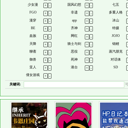
少女漫
国风幻想
七五
+
-
+
-
FGO
非遗
多重人格
+
-
+
-
漫穿
app
冰山
+
-
+
-
BE
齐神
特摄
+
-
+
-
血族
网红
JOJO
+
-
+
-
天降
骑士与剑
锦鲤
+
-
+
-
聊斋
恶役
蒸汽朋克
+
-
+
-
御兽
死神
对话体
+
-
+
-
亚人
港台
SD
+
-
+
-
倩女游戏
+
-
关键词: