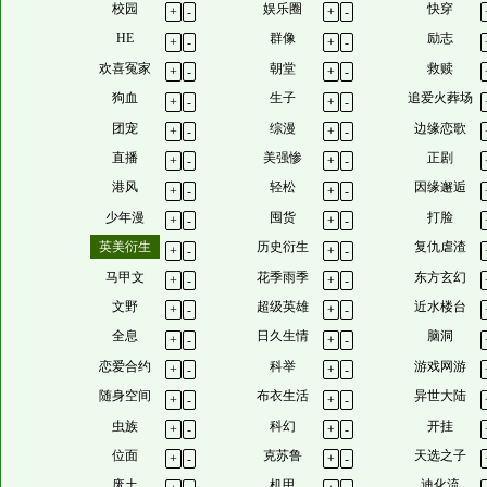
校园
娱乐圈
快穿
+
-
+
-
HE
群像
励志
+
-
+
-
欢喜冤家
朝堂
救赎
+
-
+
-
狗血
生子
追爱火葬场
+
-
+
-
团宠
综漫
边缘恋歌
+
-
+
-
直播
美强惨
正剧
+
-
+
-
港风
轻松
因缘邂逅
+
-
+
-
少年漫
囤货
打脸
+
-
+
-
英美衍生
历史衍生
复仇虐渣
+
-
+
-
马甲文
花季雨季
东方玄幻
+
-
+
-
文野
超级英雄
近水楼台
+
-
+
-
全息
日久生情
脑洞
+
-
+
-
恋爱合约
科举
游戏网游
+
-
+
-
随身空间
布衣生活
异世大陆
+
-
+
-
虫族
科幻
开挂
+
-
+
-
位面
克苏鲁
天选之子
+
-
+
-
废土
机甲
迪化流