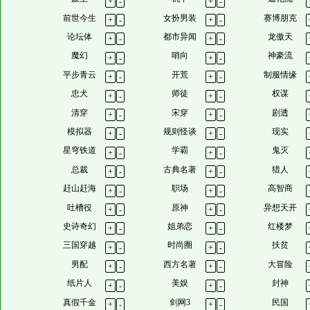
+
-
+
-
前世今生
女扮男装
赛博朋克
+
-
+
-
论坛体
都市异闻
龙傲天
+
-
+
-
魔幻
哨向
神豪流
+
-
+
-
平步青云
开荒
制服情缘
+
-
+
-
忠犬
师徒
权谋
+
-
+
-
清穿
宋穿
剧透
+
-
+
-
模拟器
规则怪谈
现实
+
-
+
-
星穹铁道
学霸
鬼灭
+
-
+
-
总裁
古典名著
猎人
+
-
+
-
赶山赶海
职场
高智商
+
-
+
-
吐槽役
原神
异想天开
+
-
+
-
史诗奇幻
姐弟恋
红楼梦
+
-
+
-
三国穿越
时尚圈
扶贫
+
-
+
-
男配
西方名著
大冒险
+
-
+
-
纸片人
美娱
封神
+
-
+
-
真假千金
剑网3
民国
+
-
+
-