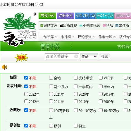
北京时间 26年8月10日 14:03
完结文库
出版影视
小书喵悦读
论坛
繁体版
作品库
排行榜
评论频道
作者专区
版权专
古代言
范围:
不限
全站
完结半价
VIP库
发表时间:
不限
两个月内
一季度内
半年内
2022年
2021年
2020年
2019年
2
2012年
2011年
2010年
2009年
2
收藏数:
不限
100万收以
50~100万收
10~50万收
5
上
原创性:
不限
原创
衍生