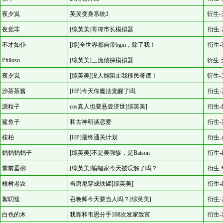
夜夕岚
英灵变身系统3
衍生-
夜觉非
[综英美]哥谭市长模拟器
衍生-
不才如仆
[综]全世界都自带bgm，除了我！
衍生-
Philoso
[综英美]三流侦探模拟器
衍生-
夜夕岚
[综英美]没人能阻止我移民哥谭！
衍生-
沙茶茶酱
[HP]今天你魔法觉醒了吗
衍生-
源粒子
cos真人也要悬壶济世[综英美]
衍生-
鲨鱼子
和古神明谈恋爱
衍生-
桉柏
[HP]最终通关计划
衍生-
鹤鹤鹤鹤子
[综英美]不是美强惨，是Batson
衍生-
堂前垂柳
[综英美]蝙蝠家今天被误解了吗？
衍生-
植树老农
当唐尼穿成铁罐[综英美]
衍生-
絮叨怪
召唤师今天要当人吗？[综英美]
衍生-
白色的木
我靠和韦恩分手108次发家致富
衍生-