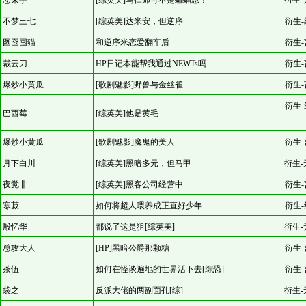
悲来乎
[综英美]马律师可不是蝙蝠崽！
衍生-
不梦三七
[综英美]达米安，但逆序
衍生-
囫囵囤猫
和逆序米恋爱翻车后
衍生-
裁云刀
HP日记本能帮我通过NEWTs吗
衍生-
爆炒小黄瓜
[歌剧魅影]野兽与金丝雀
衍生-
衍生-
巴西莓
[综英美]他是黄毛
爆炒小黄瓜
[歌剧魅影]魔鬼的美人
衍生-
月下白川
[综英美]黑暗多元，但马甲
衍生-
夜觉非
[综英美]黑客公司经营中
衍生-
寒菽
如何将超人喂养成正直好少年
衍生-
殷忆华
都说了这是狙[综英美]
衍生-
总攻大人
[HP]黑暗公爵那颗糖
衍生-
茶伍
如何在怪谈遍地的世界活下去[综恐]
衍生-
袋之
反派大佬的两副面孔[综]
衍生-