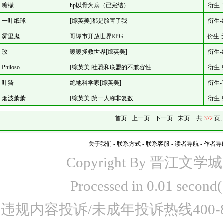
糖檬
hp以骨为扇（已完结）
衍生-
一叶纸球
[综英美]都是脸害了我
衍生-
雾里鬼
哥谭市开放世界RPG
衍生-
玫
暖暖拯救世界[综英美]
衍生-
Philoso
[综英美]社恐和联盟的不兼容性
衍生-
叶猗
绝地科学家[综英美]
衍生-
烟波萧萧
[综英美]第一人称非复数
衍生-
首页
上一页
下一页
末页
共
372
页,
关于我们
-
联系方式
-
联系客服
-
读者导航
-
作者导
Copyright By 晋江文学城 www
Processed in 0.01 seco
违规内容投诉/未成年投诉热线400-87