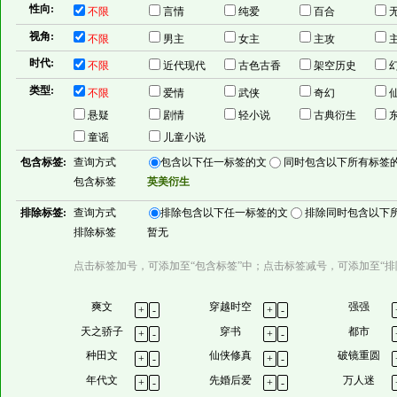
性向:
不限
言情
纯爱
百合
无
视角:
不限
男主
女主
主攻
时代:
不限
近代现代
古色古香
架空历史
类型:
不限
爱情
武侠
奇幻
悬疑
剧情
轻小说
古典衍生
童谣
儿童小说
包含标签:
查询方式
包含以下任一标签的文
同时包含以下所有标签
包含标签
英美衍生
排除标签:
查询方式
排除包含以下任一标签的文
排除同时包含以下
排除标签
暂无
点击标签加号，可添加至“包含标签”中；点击标签减号，可添加至“排
爽文
穿越时空
强强
+
-
+
-
天之骄子
穿书
都市
+
-
+
-
种田文
仙侠修真
破镜重圆
+
-
+
-
年代文
先婚后爱
万人迷
+
-
+
-