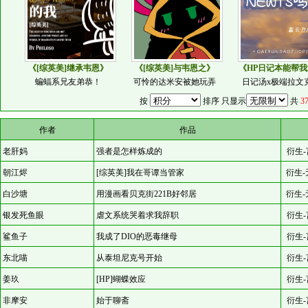
《[综英美]继承韦恩》
《[综英美]与韦恩之》
《HP日记本能帮我
蝙蝠系兄友弟恭！
可怜的达米安被她玩弄
日记汤x极端拉文
按
排序 只显示
共
3
作者
作品
老肝妈
强者是怎样炼成的
衍生-
朝江烬
[综英美]我在哥谭当管家
衍生-
白沙塘
用漫画看贝克街221B好邻居
衍生-
银发死鱼眼
虐文系统哭着求我辞职
衍生-
鲨鱼子
我成了DIO的恶毒继母
衍生-
东北喵
从泰坦尼克号开始
衍生-
姜玖
[HP]蝴蝶效应
衍生-
非摩安
始于聊斋
衍生-