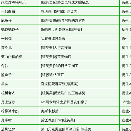
想吃炸鸡喝可乐
[综英美]亚路嘉也想成为蝙蝠崽
衍生-
一只白白
就说你们缺输出[综英美]
衍生-
疯兔仔
[综英美]蝙蝠与浣熊的兼容性
衍生-
鹤鹤鹤鹤子
蝙蝠崽，但是球三[综英美]
衍生-
一只馍
我在哥谭过暑假
衍生-
萧泠风
[综英美]入行需谨慎
衍生-
蓝白内裤的猫
[综英美]超英宠物店
衍生-
冬沙
[综英美]我的日常又崩了
衍生-
鲨鱼子
[综]变种人富江
衍生-
虽矣
官逼同死哪家强[综英美]
衍生-
植树老农
[综英美]反派洗白的正确姿势
衍生-
月上森歌
cos阿卡姆骑士后和基友们穿了
衍生
柠檬冰牛奶
奥斯卡影后
衍生-
月半时
反派养崽日常[综英美]
衍生-
遗风忆醉
热门元素男主的哥谭日常[综英美]
衍生-