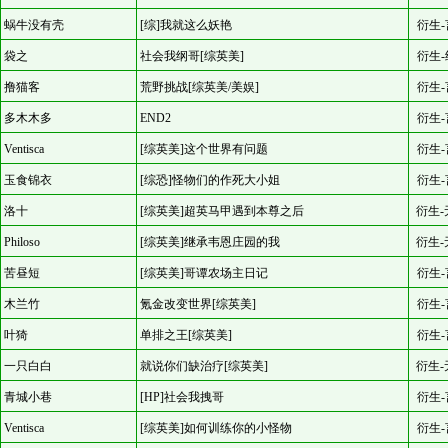
蜗牛没有壳
[综]我就这么妖艳
衍生-
袋之
社会我纲哥[综英美]
衍生-
撸猫客
荒野挑战[综英美/美娱]
衍生-
多木木多
END2
衍生-
Ventisca
[综英美]这个世界有问题
衍生-
玉食锦衣
[综恐]怪物们的作死大小姐
衍生-
洛十
[综英美]超英马甲遇到本尊之后
衍生-
Philoso
[综英美]继承韦恩庄园的我
衍生-
苦昼短
[综英美]哥谭农场主日记
衍生-
木兰竹
氪金改变世界[综英美]
衍生-
叶猗
单排之王[综英美]
衍生-
一只白白
就说你们缺治疗[综英美]
衍生-
青城小巷
[HP]社会我拽哥
衍生-
Ventisca
[综英美]如何训练你的小怪物
衍生-