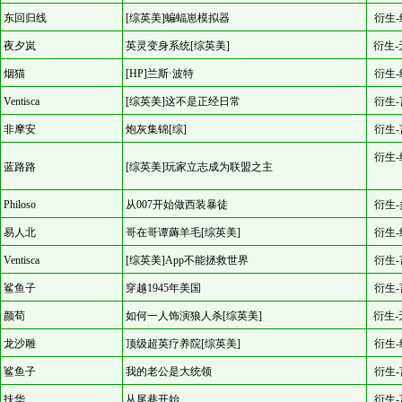
东回归线
[综英美]蝙蝠崽模拟器
衍生-
夜夕岚
英灵变身系统[综英美]
衍生-
烟猫
[HP]兰斯·波特
衍生-
Ventisca
[综英美]这不是正经日常
衍生-
非摩安
炮灰集锦[综]
衍生-
衍生-
蓝路路
[综英美]玩家立志成为联盟之主
Philoso
从007开始做西装暴徒
衍生-
易人北
哥在哥谭薅羊毛[综英美]
衍生-
Ventisca
[综英美]App不能拯救世界
衍生-
鲨鱼子
穿越1945年美国
衍生-
颜荀
如何一人饰演狼人杀[综英美]
衍生-
龙沙雕
顶级超英疗养院[综英美]
衍生-
鲨鱼子
我的老公是大统领
衍生-
扶华
从尾巷开始
衍生-