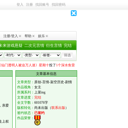
登入
注册
找回账号
找回密码
注册/登入
帮助
娱乐
未来游戏悬疑
二次元言情
衍生言情
完结
透明人被迫万人迷》星期十
投了
1个深水鱼雷
雪見
向
《经营诡异生物展览馆》青灯烬
文章基本信息
文章类型：
原创-言情-架空历史-剧情
作品视角：
女主
所属系列：
上菜ing
文章进度：
完结
全文字数：
601076字
，亲爱
版权转化：
尚未出版（
联系出版
）
签约状态：
已签约
作品荣誉：
走上权