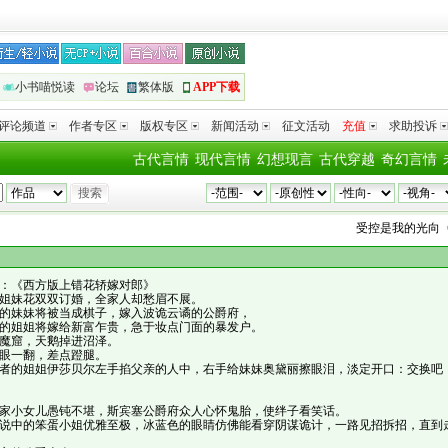
小书喵悦读
论坛
繁体版
APP下载
评论频道
作者专区
版权专区
新闻活动
征文活动
充值
求助投诉
古代言情
现代言情
幻想现言
古代穿越
奇幻言情
受控是我的光
向
《仙门
：《西方版上错花轿嫁对郎》
姐妹花双双订婚，全家人却愁眉不展。
的妹妹将被当成棋子，嫁入波诡云谲的公爵府，
的姐姐将嫁给新富乍贵，急于妆点门面的暴发户。
魔窟，天鹅掉进沼泽。
眼一翻，差点蹬腿。
者的姐姐伊莎贝尔左手掐父亲的人中，右手给妹妹奥黛丽擦眼泪，淡定开口：交换吧
家小女儿愚钝不堪，斯宾塞公爵府众人心怀鬼胎，使绊子看笑话。
说中的笨蛋小姐优雅至极，冰蓝色的眼睛仿佛能看穿阴谋诡计，一路见招拆招，直到