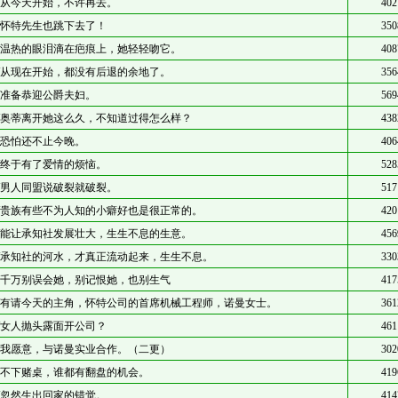
/从今天开始，不许再去。
402
/怀特先生也跳下去了！
350
/温热的眼泪滴在疤痕上，她轻轻吻它。
408
/从现在开始，都没有后退的余地了。
356
/准备恭迎公爵夫妇。
569
/奥蒂离开她这么久，不知道过得怎么样？
438
/恐怕还不止今晚。
406
/终于有了爱情的烦恼。
528
/男人同盟说破裂就破裂。
517
/贵族有些不为人知的小癖好也是很正常的。
420
/能让承知社发展壮大，生生不息的生意。
456
/承知社的河水，才真正流动起来，生生不息。
330
/千万别误会她，别记恨她，也别生气
417
/有请今天的主角，怀特公司的首席机械工程师，诺曼女士。
361
/女人抛头露面开公司？
461
/我愿意，与诺曼实业合作。（二更）
302
/不下赌桌，谁都有翻盘的机会。
419
/忽然生出回家的错觉。
414