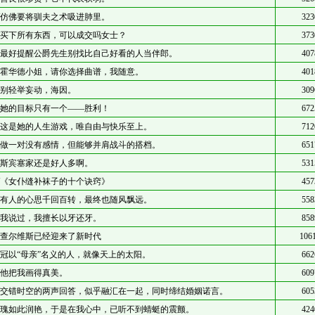
/仿佛要将驯夫之术吸进肺里。
323
/买下所有东西，可以成交吗女士？
373
/最好提醒公爵先生别找比自己好看的人当伴郎。
407
/霍华德小姐，请你选择曲谱，我随意。
401
/别轻举妄动，海因。
309
/她的目标只有一个——胜利！
672
/这是她的人生游戏，唯自由与快乐至上。
712
/做一对没有感情，但能够并肩战斗的搭档。
651
/斯宾塞家还是好人多啊。
531
/《女仆缝补袜子的十个诀窍》
457
/有人的心思千回百转，最终也随风飘远。
558
/我说过，我擅长以牙还牙。
858
/查尔维斯已经迎来了新时代
106
/冠以“母亲”名义的人，就像天上的太阳。
662
/他把我画得真美。
609
/交错时空的两声回答，似乎融汇在一起，同时缔结婚姻诺言。
605
/瑰如此润艳，于是在我心中，已听不到蜻蜓的震颤。
424