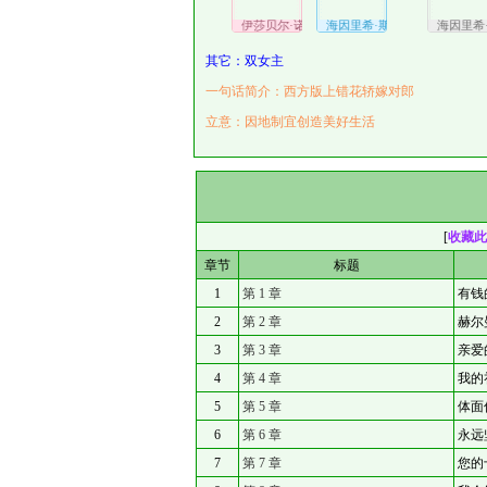
伊莎贝尔·诺曼；奥黛丽·诺曼
海因里希·斯宾塞；赫尔曼·怀特
海因里希·
其它：双女主
一句话简介：西方版上错花轿嫁对郎
立意：因地制宜创造美好生活
[
收藏此
章节
标题
1
第 1 章
有钱
2
第 2 章
赫尔
3
第 3 章
亲爱
4
第 4 章
我的
5
第 5 章
体面
6
第 6 章
永远
7
第 7 章
您的