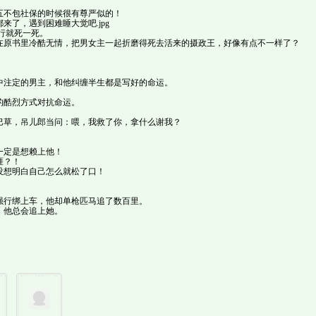
五不包社保的时候很有尊严似的！
了，遇到困难睡大觉吧.jpg
行就死一死。
在原书里冷酷无情，把男女主一起折磨得死去活来的摄政王，好像有点不一样了？
中注定的男主，和他纠缠半生都是写好的命运。
的酷烈方式对抗命运。
巴草，吊儿郎当问：喂，我救了你，拿什么谢我？
一定是想赖上他！
涯？！
没想明白自己怎么就松了口！
强行绑上车，他却单枪匹马追了数百里。
，他总会追上她。