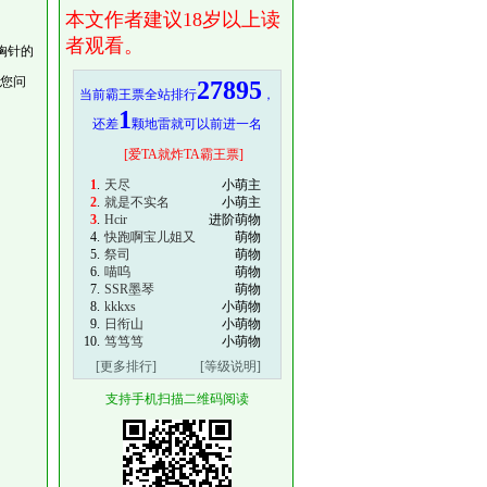
本文作者建议18岁以上读
者观看。
胸针的
向您问
27895
当前霸王票全站排行
，
1
还差
颗地雷就可以前进一名
[爱TA就炸TA霸王票]
1
.
天尽
小萌主
2
.
就是不实名
小萌主
3
.
Hcir
进阶萌物
4.
快跑啊宝儿姐又
萌物
5.
祭司
萌物
6.
喵呜
萌物
7.
SSR墨琴
萌物
8.
kkkxs
小萌物
9.
日衔山
小萌物
10.
笃笃笃
小萌物
[更多排行]
[等级说明]
支持手机扫描二维码阅读