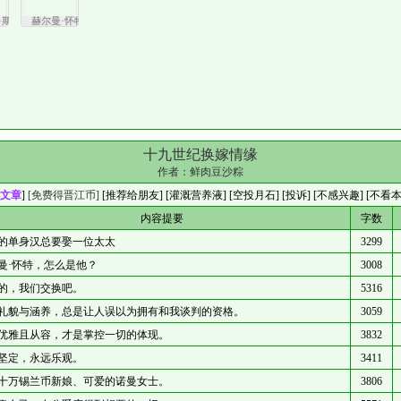
斯宾塞
赫尔曼·怀特
十九世纪换嫁情缘
作者：
鲜肉豆沙粽
文章
]
[免费得晋江币]
[
推荐给朋友
] [
灌溉营养液
] [
空投月石
]
[投诉]
[不感兴趣]
[不看
内容提要
字数
的单身汉总要娶一位太太
3299
曼·怀特，怎么是他？
3008
的，我们交换吧。
5316
礼貌与涵养，总是让人误以为拥有和我谈判的资格。
3059
优雅且从容，才是掌控一切的体现。
3832
坚定，永远乐观。
3411
十万锡兰币新娘、可爱的诺曼女士。
3806