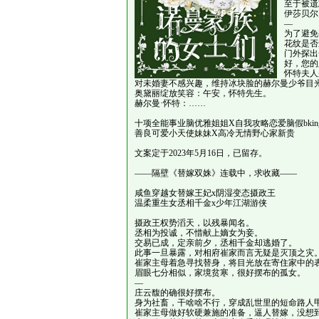
至于被遗
伊莎贝尔
—
为了避免
花纹是否
门外探出
好，您的
怀特夫人
对未婚妻不感兴趣，维持冰块脸的赫尔曼少爷目
奥黛丽绽放笑容：午安，怀特先生。
赫尔曼·怀特：……
十项全能事业脑优雅姐姐X自我攻略恋爱脑假bkin
善良可爱小天使妹妹X高冷无情野心家新贵
文案定于2023年5月16日，已留存。
——隔壁《替嫁双姝》连载中，求收藏——
咸鱼穿越女替嫁王妃x阴湿变态摄政王
温柔重生女丞相千金x少年江湖游侠
摄政王权势滔天，以残暴闻名。
丞相为投诚，不惜献上嫡女为妾。
交易已成，定亲前夕，丞相千金却逃婚了。
此事一旦暴露，对相府崔家而言无疑是灭顶之灾
崔家主母着急寻找替身，将目光放在寄住家中的
眉眼七分相似，家境贫寒，很好摆布的孤女。
—
庄云馥的确很好摆布。
身为社畜，干啥啥不行，穿成乱世里的短命路人
崔家主母做好软硬兼施的准备，逼人替嫁，没想