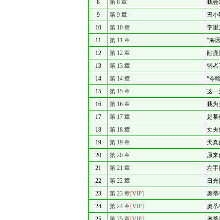
8
第 8 章
我会
9
第 9 章
丑小
10
第 10 章
亨里
11
第 11 章
“海
12
第 12 章
黇鹿
13
第 13 章
弱者
14
第 14 章
“今
15
第 15 章
这一
16
第 16 章
我为
17
第 17 章
是某
18
第 18 章
丈夫
19
第 19 章
天真
20
第 20 章
原来
21
第 21 章
左手
22
第 22 章
日光
23
第 23 章
[VIP]
奥蒂
24
第 24 章
[VIP]
奥蒂
25
第 25 章
[VIP]
奥蒂