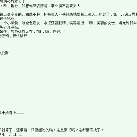
忘的公爵本人？
：欧，抱歉，我想你应该清楚，事业脑不需要男人。
被出身高贵的儿媳瞧不起，怀特夫人不甚熟练地端着上流人士的架子，第十八遍反思
过于艳丽。
一个小脑袋，淡金色卷发，水汪汪蓝眼睛，笑容羞涩：“嗨，美丽的女士，请允许我
胸针真漂亮。”
呆住，气势荡然无存：“额，嗨，你好。”
光停顿，很快移开。
g公爵
。
表小姐身上——
甲就算了，还带着一只巨能吃的猫！这是穿书吗？这都活不成了！
到刚一开口……