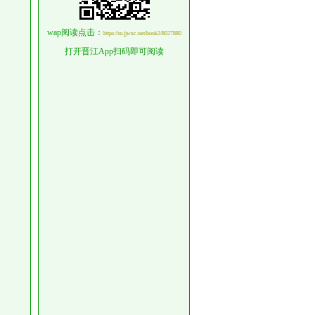
wap阅读点击：
https://m.jjwxc.net/book2/8027880
打开晋江App扫码即可阅读