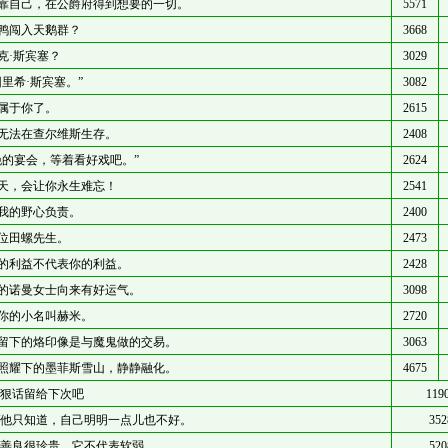
靠自己，在公爵府得到想要的一切。
5571
鸭闯入天鹅群？
3668
克·斯宾塞？
3029
因里希·斯宾塞。”
3082
属于你了。
2615
无法在查尔维斯生存。
2408
晚的宴会，等着看好戏吧。”
2624
天，会让你永生难忘！
2541
我的野心负责。
2400
位田螺先生。
2473
的利益不代表你的利益。
2428
的诺曼女士向来有好运气。
3098
你的小名叫赫米。
2720
留下的烙印像是与魔鬼做的交易。
3063
照耀下的墨菲斯雪山，静静融化。
4675
/狠话留给下次吧
119
/他只知道，自己明明一点儿也不好。
352
/善良很珍贵，它不代表软弱。
520