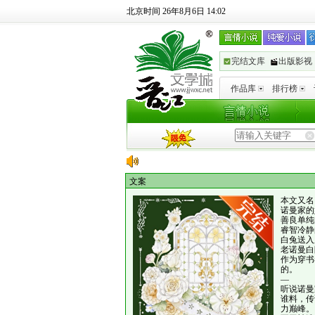
北京时间 26年8月6日 14:02
完结文库
出版影视
作品库
排行榜
文案
本文又名
诺曼家的
善良单纯
睿智冷静
白兔送入
老诺曼白
作为穿书
的。
—
听说诺曼
谁料，传
力巅峰。