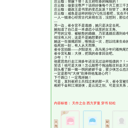
庄云馥：替嫁？替！去王府吃香的喝辣的！
庄云馥：做妾没尊严？说得好像每个月工资三千
庄云馥：摄政王是书里的变态反派？别管了，来都来
庄云馥：咸鱼是这样的啦QVQ先活着吧，实在不
一人一猫潜心经营古代呆萌生活，没想到，那位
—
另一边，崔令宜不是逃婚，她只是决定去死。
她知道了自己是一本虐恋小说里的女主角。
严苛的父母、被献祭的婚姻、乃至逃婚后遇到命
却没有人问，这是不是她想要的？
她这一生循规蹈矩，唯独这一次，想以结束生命
临死前一刻，有人从天而降。
崔令宜抬眼——夕阳逆光，高马尾少年叼着狗尾
崔令宜礼貌：大侠，把我的命拿回去吧。
少年：？！
他霍思危行走江湖多年还没见过这样抵债的？！
笑话！他可是大侠！怎么能带个拖油瓶仗剑走天
回头看了眼一瘸一拐的娇娇千金，霍少侠怎么也
一定是那句“大侠”吹捧得他鬼迷心窍！
下个路口！一定甩掉她！
可是，直到崔府士兵找过来的那一天，崔令宜被
相府千金和江湖游侠，是云泥之别。可是没关系
内容标签：
天作之合
西方罗曼
穿书
轻松