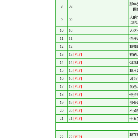
那年
8
08.
一回
人的
9
09.
点吧
10
10.
人这
11
11.
也许
12
12.
我知
13
13.
[VIP]
有的
14
14.
[VIP]
烟花
15
15.
[VIP]
我只
16
16.
[VIP]
因为
17
17.
[VIP]
贪恋
18
18.
[VIP]
他拼
19
19.
[VIP]
那会
20
20.
[VIP]
不如
21
21.
[VIP]
十五
我在
22
22.
[VIP]