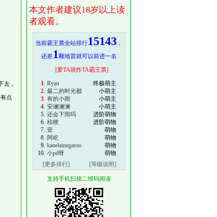
本文作者建议18岁以上读
者观看。
15143
当前霸王票全站排行
，
1
还差
颗地雷就可以前进一名
[爱TA就炸TA霸王票]
1
.
Ryan
终极萌主
下去，
2
.
最二的时光都
小萌主
好有点
3
.
有的小雨
小萌主
4.
安澜澜澜
小萌主
5.
还会下雨吗
进阶萌物
6.
桔梗
进阶萌物
7.
壹
萌物
8.
阿屹
萌物
9.
kanelainegaroo
萌物
10.
小pd呀
萌物
[更多排行]
[等级说明]
支持手机扫描二维码阅读