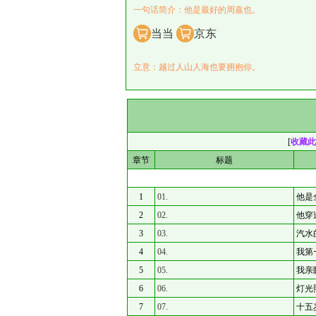
一句话简介：他是最好的周嘉也。
当当
京东
立意：越过人山人海也要拥抱你。
[
收藏此
章节
标题
1
01.
他是
2
02.
他穿
3
03.
汽水
4
04.
我第
5
05.
我亲
6
06.
灯光
7
07.
十五