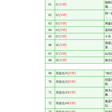
我和
61
61.
[VIP]
视…
回一
62
62.
[VIP]
……
63
63.
[VIP]
周嘉
64
64.
[VIP]
直到
65
65.
[VIP]
十月
我是
66
66.
[VIP]
室…
67
67.
[VIP]
白马
68
68.
[VIP]
南方
69
周嘉也/01
[VIP]
“你
但是
70
周嘉也/02
[VIP]
软…
那天
71
周嘉也/03
[VIP]
教…
最是
72
周嘉也/04
[VIP]
以…