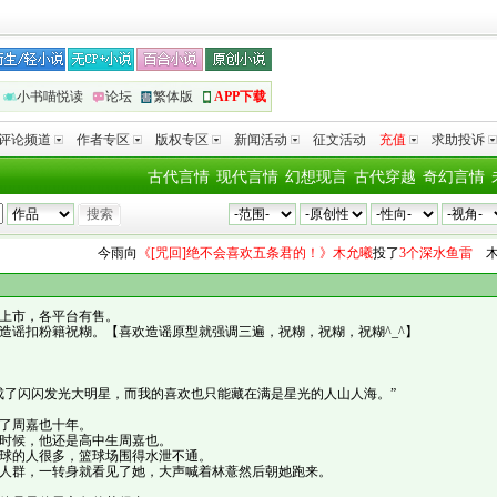
小书喵悦读
论坛
繁体版
APP下载
评论频道
作者专区
版权专区
新闻活动
征文活动
充值
求助投诉
古代言情
现代言情
幻想现言
古代穿越
奇幻言情
今雨
向
《[咒回]绝不会喜欢五条君的！》木允曦
投了
3个深水鱼雷
木易
向
上市，各平台有售。
造谣扣粉籍祝糊。【喜欢造谣原型就强调三遍，祝糊，祝糊，祝糊^_^】
成了闪闪发光大明星，而我的喜欢也只能藏在满是星光的人山人海。”
了周嘉也十年。
时候，他还是高中生周嘉也。
球的人很多，篮球场围得水泄不通。
人群，一转身就看见了她，大声喊着林薏然后朝她跑来。