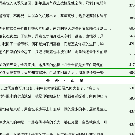
周嘉也的联系又变回了那年圣诞节我去接机见他之前，只剩下电话和
375
…
趟南苔并不容易，从省会的机场出来，要坐高铁，然后还要转长途车。
388
也有时候会在外面打很久的电话。南方的冬天远没有帝都那么冷冽……
606
烟花在夜空归于寂静。周嘉也才倾身过来亲我，很轻，也很浅，只……
563
，我回了一趟帝都。倒不是为了周嘉也，而是室友许筱的生日，毕……
421
怎么回家的我全忘了，只记得周嘉也来接的我，走前我还晕乎乎的跟
516
…
奖为期三天，全程直播。这几天的热搜上几乎全都是关于白马奖的……
517
的冬天没有雪，天气却有些冷。白马奖闭幕之后，周嘉也还有一些……
608
番外·正解
们班这周嘉也可真出名，初中的时候就已经久闻大名了。”晚自习……
531
对待胆小的小流浪猫，就是你给她点好，她就会试探着，向你伸出有
590
…
运动会结束后，周嘉也很少再去打篮球，做的最多的事，居然是坐在
437
…
年少意气的年纪，一路春风得意的长大，活在光里，自己就像光，可
437
…