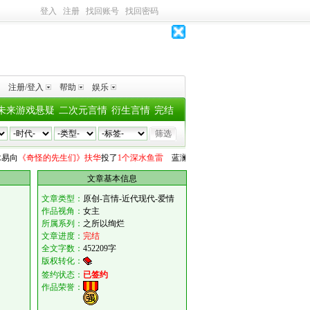
登入
注册
找回账号
找回密码
注册/登入
帮助
娱乐
未来游戏悬疑
二次元言情
衍生言情
完结
《奇怪的先生们》扶华
投了
1个深水鱼雷
蓝澜
向
《姐夫请自重》耳鹿
投了
11个深水
文章基本信息
文章类型：
原创-言情-近代现代-爱情
作品视角：
女主
所属系列：
之所以绚烂
文章进度：
完结
全文字数：
452209字
版权转化：
签约状态：
已签约
作品荣誉：