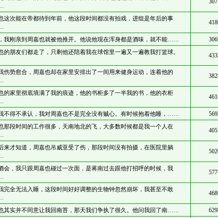
307
…
也这次能在帝都待到年前，他这段时间都没有拍戏，进组是年后的事
418
…
，我刚亲到周嘉也就被他推开。他说他现在浑身都是酒味，就不能……
306
也的朋友们都走了，只剩他还陪着我在球馆里一遍又一遍教我打篮球。
433
我伤势愈合，周嘉也却在家里安排出了一间用来健身运动，连着他的
382
…
也的家里彻底填满了我的痕迹，他的书柜多了一半我的书，他的衣柜
461
…
我不得不承认，我对周嘉也不是完全没有贼心。有时候抱着他睡，……
569
也那段时间的工作很多，天南地北的飞，大多数时候都是我一个人在
405
…
后来才知道，周嘉也吊威亚受了伤，那段时间没有拍摄，在医院里躺
502
…
酒会，我只跟周嘉也碰过一次面，是蒋南过去跟他打招呼的时候，我
577
…
我完全无法入睡，这段时间好好调整的生物钟忽然崩坏，我甚至不敢
468
…
也其实并不同意让我回南苔，那天我们争执了很久。他问我回了南……
629