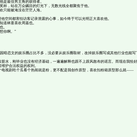
他是最佳男主角的获得者。
奖杯，站在万众瞩目的灯光下，无数光线全都聚焦于他。
欢只能被淹没在茫茫人海。
进他空间都害怕访客记录泄露的心事，如今终于可以光明正大喜欢他。
知道林薏喜欢周嘉也。
也。
想你啊。”
校园暗恋文的娱乐圈占比不多，没必要从娱乐圈取材，改掉娱乐圈写成其他行业也能写
泼脏水，刚毕业也没有经济基础，一遍遍解释也跟不上跟风散布的谣言。而现在我恰
留维护合法权益的权利。
个电视剧吃个瓜看个热闹就是粉，更不配是我创作原型，喜欢扣粉籍原型那么就——