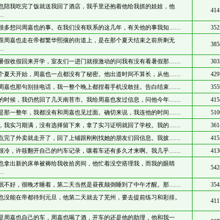
也陪我吃完了饭就送我回了酒店，我手里还抱着他给我抓的娃娃，他
414
…
很多想问周嘉也的事。在我们没有联系的这几年，有关他的事我知……
352
跟周嘉也走在帝都繁华熙攘的街道上，是在那个夏天结束之前所剩无
385
…
暑假收假回来开学，室友们一进门就很激动的问我有没有看暑假那……
303
个夏天开始，周嘉也一点都没有了秘密。他出道时间不算长，从他……
429
周嘉也那句别挂电话，我一整个晚上都捏着手机没敢挂。告白结束……
355
的时候，我仍然回了几天南苔市。我给周嘉也发过信息，问他今年……
415
是那一整年，我都没有和周嘉也见过面。确切来说，我连他的时间……
510
，我实习期满，没有选择留下来，拿了实习证明就回了学校。我的……
361
点完了外卖就走开了，回了上铺跟刚刚找她的朋友们回信息。我披……
415
很冷，许筱翻开自己的约车记录，嚷着车还有多久才来啊。我几乎……
413
也拿出新的床单被褥给我收拾房间，他忙着没空搭理我，而我的眼睛
542
…
眠不好，很晚才睡着，第二天当然是昼夜颠倒睡到了中午才醒。那……
354
也没能在帝都待到元旦，他第二天就去了芜州，要去提前练习和彩排。
411
是周嘉也自己的车，周嘉也喝了酒，开车的还是他的助理，他和我一