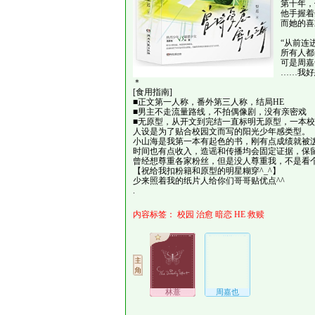
第十年，
他手握着
而她的喜
“从前连
所有人都
可是周嘉
……我好
＊
[食用指南]
■正文第一人称，番外第三人称，结局HE
■男主不走流量路线，不拍偶像剧，没有亲密戏
■无原型，从开文到完结一直标明无原型，一本
人设是为了贴合校园文而写的阳光少年感类型。
小山海是我第一本有起色的书，刚有点成绩就被
时间也有点收入，造谣和传播均会固定证据，保
曾经想尊重各家粉丝，但是没人尊重我，不是看
【祝给我扣粉籍和原型的明星糊穿^_^】
少来照着我的纸片人给你们哥哥贴优点^^
.
内容标签：
校园
治愈
暗恋
HE
救赎
林薏
周嘉也