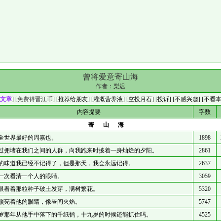
曾将爱意寄山海
作者：
梨迟
文章
]
[免费得晋江币]
[
推荐给朋友
] [
灌溉营养液
] [
空投月石
]
[投诉]
[不感兴趣]
[不看
内容提要
字数
寄山海
全世界最好的周嘉也。
1898
过拥堵在我们之间的人群，向我跑来时披着一身灿烂的夕阳。
2861
的味道我已经不记得了，但是那天，我会永远记得。
2637
一次看清一个人的眼睛。
3059
眼看着那粒种子破土发芽，满树繁花。
5320
照亮着他的眼睛，像昼间火焰。
5747
岁那年从他手中落下的千纸鹤，十九岁的时候还能抓住吗。
4525