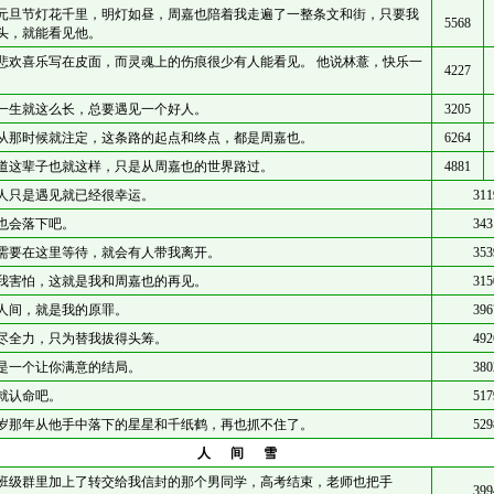
元旦节灯花千里，明灯如昼，周嘉也陪着我走遍了一整条文和街，只要我
5568
头，就能看见他。
悲欢喜乐写在皮面，而灵魂上的伤痕很少有人能看见。 他说林薏，快乐一
4227
。
一生就这么长，总要遇见一个好人。
3205
从那时候就注定，这条路的起点和终点，都是周嘉也。
6264
道这辈子也就这样，只是从周嘉也的世界路过。
4881
人只是遇见就已经很幸运。
311
也会落下吧。
343
需要在这里等待，就会有人带我离开。
353
我害怕，这就是我和周嘉也的再见。
315
人间，就是我的原罪。
396
尽全力，只为替我拔得头筹。
492
是一个让你满意的结局。
380
就认命吧。
517
岁那年从他手中落下的星星和千纸鹤，再也抓不住了。
529
人间雪
班级群里加上了转交给我信封的那个男同学，高考结束，老师也把手
399