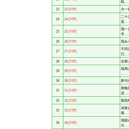
机…
23
23.
[VIP]
大一
二十
24
24.
[VIP]
是…
我一
25
25.
[VIP]
辛…
26
26.
[VIP]
我从
不同
27
27.
[VIP]
已…
28
28.
[VIP]
在那
我周
29
29.
[VIP]
……
30
30.
[VIP]
那句
那晚
31
31.
[VIP]
还…
32
32.
[VIP]
那段
深夜
33
33.
[VIP]
着…
我跟
34
34.
[VIP]
次…