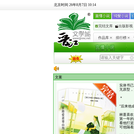
北京时间 26年8月7日 10:14
完结文库
出版影视
作品库
排行榜
文案
实体书已
无原型，
＊
“后来他
林薏喜欢
第一年的
看他打篮
可他隔着