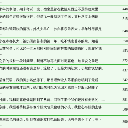
…
那年的寒假，期末考试一完，宿舍里都在收拾东西迫不及待往家里……
448
岁的那年过得很散很碎，但是飞一般就到了年底，某种意义上来说，
515
…
直都知道阿姨的情况，她丈夫早亡，独自将乐乐养大，早年过得很是
648
…
小在帝都长大，被扔回南苔市的第一年，吃不惯南苔市的辣。知道……
350
从前的是，相比起十五岁那时刚刚回到南苔市的怯懦自闭，现在的我
453
…
之后的很长一段时间里，我都不敢再去面对周嘉也。如果说之前还……
372
六的时候感冒还没有完全好，退烧了，但是大病初愈，仍然病恹恹的。
437
话像咒语，我的脚步蓦然停下。那首唱到让人落泪的歌唱到了最后……
342
我的室友很晚才回来，她们回来时以为我因为感冒不舒服已经睡了，
383
…
时间，我和周嘉也像是回到了从前。回到了那个我们还没有走散的……
381
寂静，我握着手机屏幕像个胆大包天偷糖的小孩，我提心吊胆的去够
509
…
在周嘉也的身边，听他在跟朋友打电话回去，说有事去不了了，等下
390
…