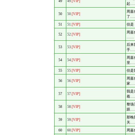
49
49.
[VIP]
起…
周嘉
50
50.
[VIP]
了…
51
51.
[VIP]
但是
周嘉
52
52.
[VIP]
……
后来
53
53.
[VIP]
手…
周嘉
54
54.
[VIP]
里…
55
55.
[VIP]
但是
周嘉
56
56.
[VIP]
家…
我是
57
57.
[VIP]
着…
整场
58
58.
[VIP]
跟…
那晚
59
59.
[VIP]
关…
60
60.
[VIP]
周嘉