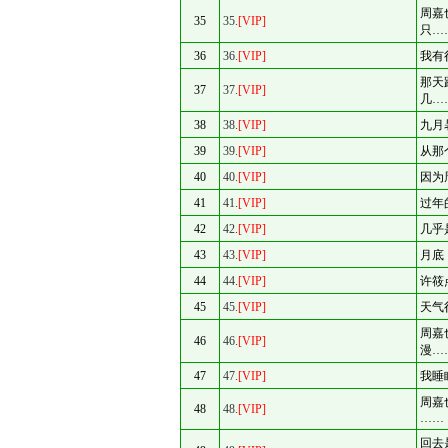
周嘉
35
35.
[VIP]
只…
36
36.
[VIP]
我有
那天
37
37.
[VIP]
几…
38
38.
[VIP]
九月
39
39.
[VIP]
从那
40
40.
[VIP]
因为
41
41.
[VIP]
过年
42
42.
[VIP]
几乎
43
43.
[VIP]
月底
44
44.
[VIP]
许筱
45
45.
[VIP]
天气
周嘉
46
46.
[VIP]
漫…
47
47.
[VIP]
我睡
周嘉
48
48.
[VIP]
……
回去