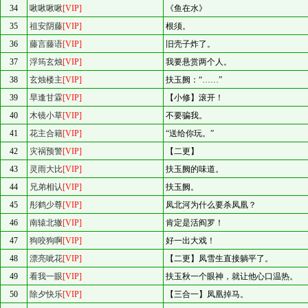
34
啾啾啾啾
[VIP]
《鱼在水》
35
祖安阴藤
[VIP]
根须。
36
藤言藤语
[VIP]
旧壳子炸了。
37
浮筠玄烛
[VIP]
我要悬赏两个人。
38
玄烛楼主
[VIP]
扶玉阙：“……”
39
旱逢甘霖
[VIP]
【小修】滚开！
40
木镜小草
[VIP]
不要骗我。
41
花主合籍
[VIP]
“送给你玩。”
42
灾祸预警
[VIP]
【二更】
43
灵雨大比
[VIP]
扶玉阙的味道。
44
兄弟相认
[VIP]
扶玉阙。
45
彤鹤少尊
[VIP]
凤北河为什么要杀凤凰？
46
南辕北辙
[VIP]
肯定是活阎罗！
47
狗咬狗啊
[VIP]
好一出大戏！
48
漂亮呲花
[VIP]
【二更】凤雪生直接躺平了。
49
看我一眼
[VIP]
扶玉秋一个眼神，就让他心口温热。
50
除夕快乐
[VIP]
【三合一】凤凰掉马。