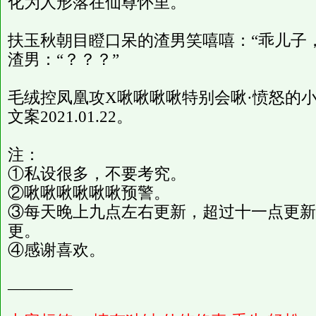
化为人形落在仙尊怀里。
扶玉秋朝目瞪口呆的渣男笑嘻嘻：“乖儿子
渣男：“？？？”
毛绒控凤凰攻X啾啾啾啾特别会啾·愤怒的小
文案2021.01.22。
注：
①私设很多，不要考究。
②啾啾啾啾啾啾预警。
③每天晚上九点左右更新，超过十一点更新
更。
④感谢喜欢。
————