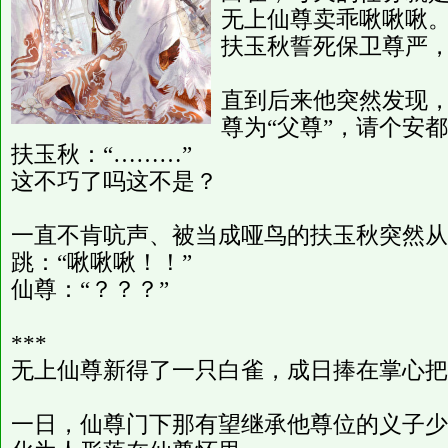
无上仙尊卖乖啾啾啾
扶玉秋誓死保卫尊严
直到后来他突然发现
尊为“父尊”，请个安
扶玉秋：“………”
这不巧了吗这不是？
一直不肯吭声、被当成哑鸟的扶玉秋突然从
跳：“啾啾啾！！”
仙尊：“？？？”
***
无上仙尊新得了一只白雀，成日捧在掌心把
一日，仙尊门下那有望继承他尊位的义子少