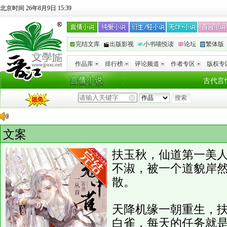
北京时间 26年8月9日 15:39
完结文库
出版影视
小书喵悦读
论坛
繁体版
作品库
排行榜
评论频道
作者专区
版权专
古代言
文案
扶玉秋，仙道第一美
不淑，被一个道貌岸
散。
天降机缘一朝重生，
白雀，每天的任务就