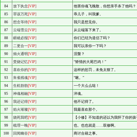
84
放下执念
[VIP]
他害你魂飞魄散，你想亲手杀了他吗？
85
罪该万死
[VIP]
乖儿子，叫我爹。
86
想念等待
[VIP]
我只是想见你。
87
云端雪云
[VIP]
从云端落下来了。
88
睚眦必报
[VIP]
你们已结为道侣了吗？
89
二更合一
[VIP]
我可以亲你一下吗？
90
烛火通明
[VIP]
涅槃？
91
焚烧记忆
[VIP]
“矫情的大尾巴鸡！”
92
喜欢你的
[VIP]
这样的惩罚，未免太狠了。
93
朱雀残魂
[VIP]
“啾。”
94
生机勃勃
[VIP]
一个大么么哒！
95
神魂相融
[VIP]
淬魂。
96
我还记得
[VIP]
他不记得了。
97
焰火璀璨
[VIP]
我最喜欢那个。
98
烧死我吧
[VIP]
【小修】不知道的还以为我怀了你的孩
99
梳理一晚
[VIP]
也、也也就是……双修啊。
100
回闻幽谷
[VIP]
商讨合籍之事。