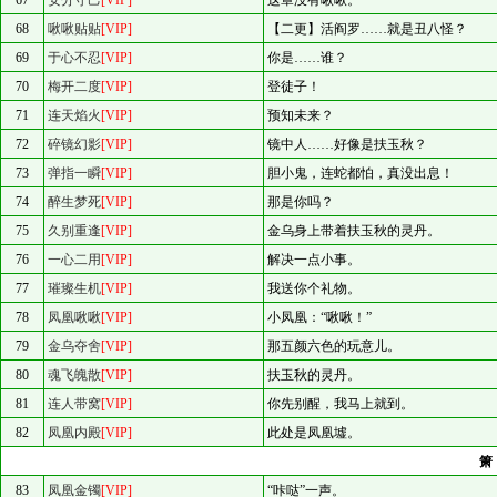
67
安分守己
[VIP]
这章没有啾啾。
68
啾啾贴贴
[VIP]
【二更】活阎罗……就是丑八怪？
69
于心不忍
[VIP]
你是……谁？
70
梅开二度
[VIP]
登徒子！
71
连天焰火
[VIP]
预知未来？
72
碎镜幻影
[VIP]
镜中人……好像是扶玉秋？
73
弹指一瞬
[VIP]
胆小鬼，连蛇都怕，真没出息！
74
醉生梦死
[VIP]
那是你吗？
75
久别重逢
[VIP]
金乌身上带着扶玉秋的灵丹。
76
一心二用
[VIP]
解决一点小事。
77
璀璨生机
[VIP]
我送你个礼物。
78
凤凰啾啾
[VIP]
小凤凰：“啾啾！”
79
金乌夺舍
[VIP]
那五颜六色的玩意儿。
80
魂飞魄散
[VIP]
扶玉秋的灵丹。
81
连人带窝
[VIP]
你先别醒，我马上就到。
82
凤凰内殿
[VIP]
此处是凤凰墟。
83
凤凰金镯
[VIP]
“咔哒”一声。