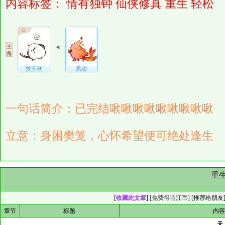
内容标签：
情有独钟
仙侠修真
重生
轻松
扶玉秋
凤殃
一句话简介：已完结啾啾啾啾啾啾啾啾啾
立意：身困樊笼，心怀希望便可绝处逢生
重
[
收藏此文章
]
[免费得晋江币]
[
推荐给朋友
章节
标题
内