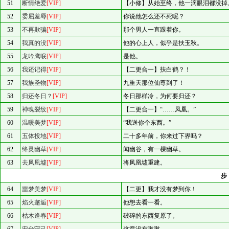
51
断情绝爱
[VIP]
【小修】从始至终，他一滴眼泪都没掉
52
委屈羞辱
[VIP]
你说他怎么还不死呢？
53
不再欺骗
[VIP]
那个男人一直跟着你。
54
我真的没
[VIP]
他的心上人，似乎是扶玉秋。
55
龙吟鹰唳
[VIP]
是他。
56
我还记得
[VIP]
【二更合一】扶白鹤？！
57
我族圣物
[VIP]
九重天那位仙尊到了！
58
归还冬日？
[VIP]
冬日那样冷，为何要归还？
59
神魂裂纹
[VIP]
【二更合一】“……凤凰。”
60
温暖美梦
[VIP]
“我送你个东西。”
61
五体投地
[VIP]
二十多年前，你来过下界吗？
62
绛灵幽草
[VIP]
闻幽谷，有一棵幽草。
63
去凤凰墟
[VIP]
将凤凰墟重建。
64
噩梦美梦
[VIP]
【二更】我才没有梦到你！
65
焰火邂逅
[VIP]
他想去看一看。
66
枯木逢春
[VIP]
破碎的东西复原了。