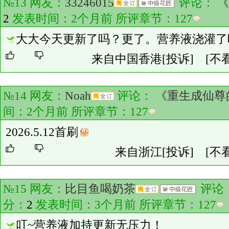
№13 网友：
33246015
评论：
《
2
发表时间：2个月前 所评章节：
127
大大今天更新了吗？更了。营养液浇灌了
来自中国香港
[投诉]
[不
№14 网友：
Noah
评论：
《重生成仙尊
间：2个月前 所评章节：
127
2026.5.12首刷
来自浙江
[投诉]
[不
№15 网友：
比目鱼喝奶茶
评论
分：
2
发表时间：3个月前 所评章节：
127
叮~营养液加持更新无压力！