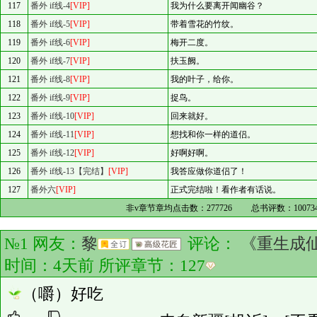
117
番外 if线-4
[VIP]
我为什么要离开闻幽谷？
118
番外 if线-5
[VIP]
带着雪花的竹纹。
119
番外 if线-6
[VIP]
梅开二度。
120
番外 if线-7
[VIP]
扶玉阙。
121
番外 if线-8
[VIP]
我的叶子，给你。
122
番外 if线-9
[VIP]
捉鸟。
123
番外 if线-10
[VIP]
回来就好。
124
番外 if线-11
[VIP]
想找和你一样的道侣。
125
番外 if线-12
[VIP]
好啊好啊。
126
番外 if线-13【完结】
[VIP]
我答应做你道侣了！
127
番外六
[VIP]
正式完结啦！看作者有话说。
非v章节章均点击数：
277726
总书评数：
10073
№1 网友：
黎
评论：
《重生成
时间：4天前 所评章节：
127
（嚼）好吃