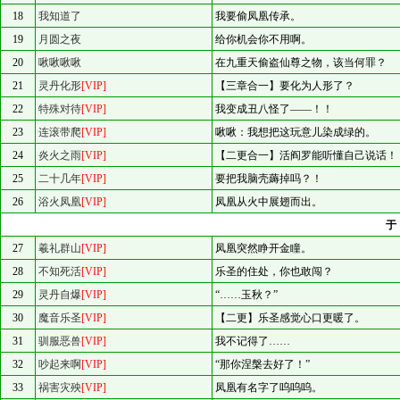
18
我知道了
我要偷凤凰传承。
19
月圆之夜
给你机会你不用啊。
20
啾啾啾啾
在九重天偷盗仙尊之物，该当何罪？
21
灵丹化形
[VIP]
【三章合一】要化为人形了？
22
特殊对待
[VIP]
我变成丑八怪了——！！
23
连滚带爬
[VIP]
啾啾：我想把这玩意儿染成绿的。
24
炎火之雨
[VIP]
【二更合一】活阎罗能听懂自己说话！
25
二十几年
[VIP]
要把我脑壳薅掉吗？！
26
浴火凤凰
[VIP]
凤凰从火中展翅而出。
27
羲礼群山
[VIP]
凤凰突然睁开金瞳。
28
不知死活
[VIP]
乐圣的住处，你也敢闯？
29
灵丹自爆
[VIP]
“……玉秋？”
30
魔音乐圣
[VIP]
【二更】乐圣感觉心口更暖了。
31
驯服恶兽
[VIP]
我不记得了……
32
吵起来啊
[VIP]
“那你涅槃去好了！”
33
祸害灾殃
[VIP]
凤凰有名字了呜呜呜。