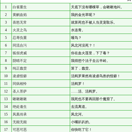
1
白雀重生
天底下没有哪棵草，会啾啾地叫。
2
黄鹂血焰
我的金光草呢？
3
喜怒无常
就算死也不被人当灵宠取乐。
4
火灵之鸟
水连青。
5
忍辱负重
哑鸟？
6
同流合污
风北河没死？！
7
狐假虎威
你在血火莲里，下了毒？
8
阴晴不定
我得想个法子去云半岭。
9
纯正蠢货
算了，蠢货。
10
凌虐怪癖
活阎罗果然有凌虐鸟兽的怪癖！
11
同病相怜
活阎罗！
12
圣人菩萨
……活、活阎罗。
13
啾啾啾啾
我死也不要再回那个魔窟了。
14
绝处逢生
去流离道。
15
凤凰传承
凤北河。
16
无能无能
小嘴叭叭的。
17
可恶可恶
你快吃了它！