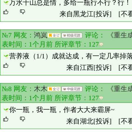
万水千山总是情，多给一瓶行不行？行！
来自黑龙江
[投诉]
[不
№7 网友：
鸿岚
评论：
《重生
表时间：1个月前 所评章节：
127
营养液（1/1）成就达成，有一定几率掉
来自江西
[投诉]
[不
№8 网友：
木木
评论：
《重生
表时间：1个月前 所评章节：
127
你一瓶，我一瓶，作者大大来霸屏~
来自湖北
[投诉]
[不