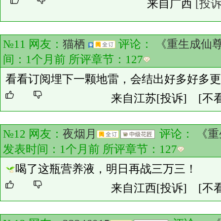
来自广西
[投诉
№11 网友：
猫栖
评论：
《重生成仙
间：1个月前 所评章节：
127
看看订阅埋下一颗地雷，会结出好多好多更
来自江苏
[投诉]
[不
№12 网友：
夜烟月
评论：
《重
发表时间：1个月前 所评章节：
127
喝了这瓶营养液，明日再战三万三！
来自江西
[投诉]
[不