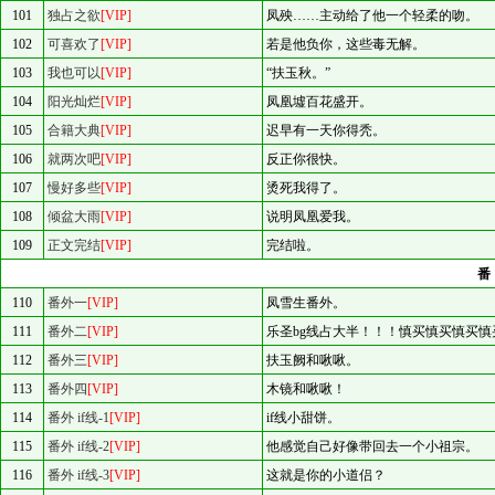
101
独占之欲
[VIP]
凤殃……主动给了他一个轻柔的吻。
102
可喜欢了
[VIP]
若是他负你，这些毒无解。
103
我也可以
[VIP]
“扶玉秋。”
104
阳光灿烂
[VIP]
凤凰墟百花盛开。
105
合籍大典
[VIP]
迟早有一天你得秃。
106
就两次吧
[VIP]
反正你很快。
107
慢好多些
[VIP]
烫死我得了。
108
倾盆大雨
[VIP]
说明凤凰爱我。
109
正文完结
[VIP]
完结啦。
110
番外一
[VIP]
凤雪生番外。
111
番外二
[VIP]
乐圣bg线占大半！！！慎买慎买慎买慎
112
番外三
[VIP]
扶玉阙和啾啾。
113
番外四
[VIP]
木镜和啾啾！
114
番外 if线-1
[VIP]
if线小甜饼。
115
番外 if线-2
[VIP]
他感觉自己好像带回去一个小祖宗。
116
番外 if线-3
[VIP]
这就是你的小道侣？