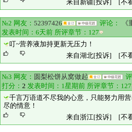
来自新疆
[投诉]
[不
№2 网友：
52397426
评论：
《
发表时间：6天前 所评章节：
127
叮~营养液加持更新无压力！
来自湖北
[投诉]
[不
№3 网友：
圆梨松饼从窝做起
评
打分：
2
发表时间：1星期前 所评章节：
127
千言万语道不尽我的心意，只能努力用营
尽的情意！
来自浙江
[投诉]
[不