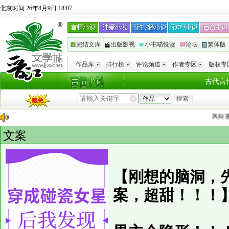
北京时间 26年8月9日 18:07
完结文库
出版影视
小书喵悦读
论坛
繁体版
作品库
排行榜
评论频道
作者专区
版权专
古代言
风知道
文案
【刚想的脑洞，
案，超甜！！！