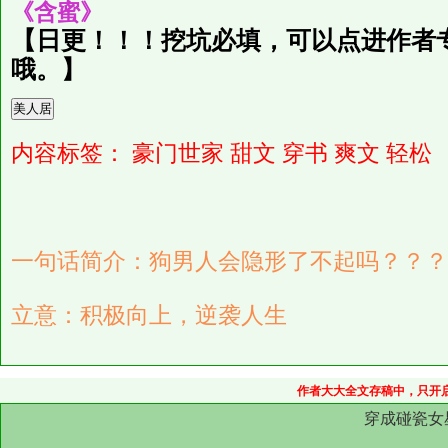
《含蜜》
【日更！！！挖坑必填，可以点进作者
哦。】
内容标签：
豪门世家
甜文
穿书
爽文
轻松
一句话简介：狗男人会隐形了不起吗？？？
立意：积极向上，逆袭人生
作者大大全文存稿中，只开启
穿成碰瓷女