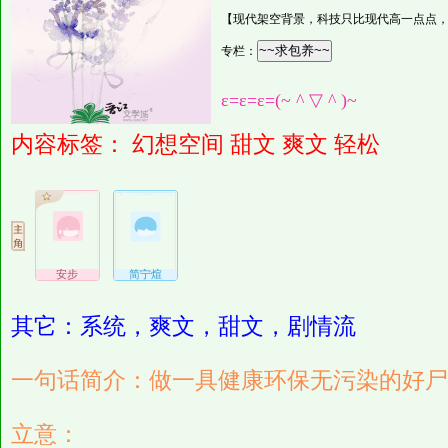
【现代架空背景，科技只比现代高一点点
专栏：
ε=ε=ε=(~ ^ ▽ ^ )~
内容标签：
幻想空间
甜文
爽文
轻松
安步
简宁煊
其它：系统，爽文，甜文，剧情流
一句话简介：做一具健康环保无污染的好尸
立意：