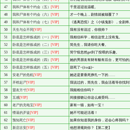
47
我和尸体有个约会（五）
[VIP]
千里迢迢送温暖。
48
我和尸体有个约会（六）
[VIP]
才一个晚上，剧情就被颠覆了？
49
我和尸体有个约会（七）
[VIP]
《逃离恐慌》之《小镇鬼影》，全剧终
50
天生与众不同
[VIP]
我有没有说过，你很帅？
51
卧底是怎样炼成的（一）
[VIP]
我相信科学，相信这世上没有鬼。
52
卧底是怎样炼成的（二）
[VIP]
简先生，我请你吃大餐。
53
卧底是怎样炼成的（三）
[VIP]
简宁煊忽然get到了投喂的乐趣。
54
卧底是怎样炼成的（四）
[VIP]
她的男朋友有财有貌有后台，更可怕的
55
卧底是怎样炼成的（五）
[VIP]
甜死了~(≧ω≦)~
56
安老尸的危机
[VIP]
她还是要垂死挣扎一下的……
57
开棺起尸
[VIP]
我说过的，简先生，我会活着等你找到
58
盟友方寸
[VIP]
我能相信你吗？
59
五感
[VIP]
间接接吻让你这么难受吗……
60
老尸的充电宝
[VIP]
家有一猫，如有一宝！
61
懵逼的歹徒
[VIP]
她不可能还活着！
62
预知死亡
[VIP]
如果你知道我的身份，还会心疼我吗？
63
新启古安
[VIP]
他想潜规则你？【第二更】