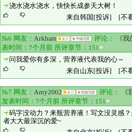
浇水浇水浇水，快快长成参天大树！
来自韩国
[投诉]
[不
№6 网友：
Arkham
评论：
《我
表时间：7个月前 所评章节：
151
问我爱你有多深，营养液代表我的心～
来自山东
[投诉]
[不
№7 网友：
Amy2002
评论：
《
发表时间：7个月前 所评章节：
151
码字没动力？来瓶营养液！写文没灵感？
者大大最深沉的爱~