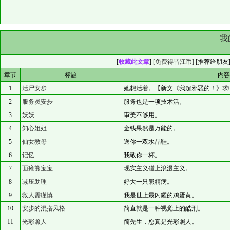
我
[
收藏此文章
]
[免费得晋江币]
[
推荐给朋友
章节
标题
内
1
活尸安步
她想活着。【新文《我超邪恶的！》求
2
服务员安步
服务也是一项技术活。
3
妖妖
审美不够用。
4
知心姐姐
金钱果然是万能的。
5
仙女教母
送你一双水晶鞋。
6
记忆
我敬你一杯。
7
面瘫熊宝宝
现实主义碰上浪漫主义。
8
减压助理
好大一只熊精病。
9
救人需谨慎
我是世上最闪耀的鸡蛋黄。
10
安步的混搭风格
简直就是一种视觉上的酷刑。
11
光彩照人
简先生，您真是光彩照人。