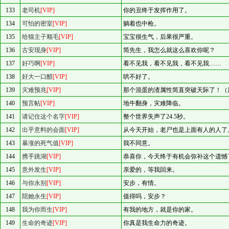
133
老司机
[VIP]
你的丑终于发挥作用了。
134
可怕的密室
[VIP]
躺着也中枪。
135
给猫主子顺毛
[VIP]
宝宝很生气，后果很严重。
136
古安现身
[VIP]
简先生，我怎么就这么喜欢你呢？
137
好巧啊
[VIP]
看不见我，看不见我，看不见我……
138
好大一口醋
[VIP]
哄不好了。
139
灾难预兆
[VIP]
那个混蛋的渣属性简直突破天际了！（
140
预言帖
[VIP]
地牛翻身，灾难降临。
141
请记住这个名字
[VIP]
整个世界失声了24.5秒。
142
出乎意料的会面
[VIP]
从今天开始，老尸也是上面有人的人了
143
暴涨的死气值
[VIP]
我不同意。
144
携手跳湖
[VIP]
恭喜你，今天终于有机会弥补这个遗憾
145
意外发生
[VIP]
亲爱的，等我回来。
146
与你永别
[VIP]
安步，有情。
147
陪她永生
[VIP]
值得吗，安步？
148
我为你而生
[VIP]
有我的地方，就是你的家。
149
生命的奇迹
[VIP]
你真是我生命力的奇迹。