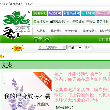
北京时间 26年8月8日 6:23
完结文库
出版影视
小书喵悦读
论坛
繁体版
作品库
排行榜
评论频道
作者专区
版权专
古代言
文案
她是一具能够活动的尸体，
体温，每天都在思考如何防
做桑拿泡温泉活血，喝当归
锻炼，防止骨质疏松，时刻
康环保无污染的好尸体。
【现代甜爽文】