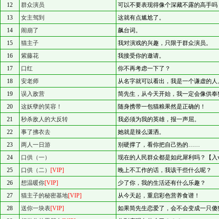
12
群众演员
可以不要表现得像个深藏不露的高手吗
13
女主驾到
这就有点尴尬了。
14
闹崩了
飙台词。
15
猫主子
我对演戏的兴趣，只限于群众演员。
16
紫藤花
我接受你的邀请。
17
口红
你不再考虑一下了？
18
安老师
从名字就可以看出，我是一个谦虚的人
19
误入敌营
简先生，从今天开始，我一定会像供奉
20
这妖孽的笑容！
随身携带一包猫粮果然是正确的！
21
秒杀敌人的大反转
我必须为我的英雄，报一声屈。
22
事了拂衣去
她就是辣么潇洒。
23
两人一日游
别硬撑了，看你把自己热的……
24
口供（一）
现在的人民群众都是如此犀利吗？【入
25
口供（二）
[VIP]
晚上不工作的话，我该干些什么呢？
26
想温暖你
[VIP]
少了你，我的生活还有什么乐趣？
27
猫主子的秘密基地
[VIP]
从今天起，重启彩色营养食谱！
28
送你一块表
[VIP]
如果简先生恋爱了，会不会变成一只傻