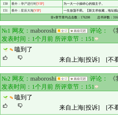
150
番外：孕尸进行时
[VIP]
为一大一小操碎心的猫主子。
151
番外：星辰大海
[VIP]
一生放荡不羁。【新文求收藏，地址贱
非v章节章均点击数：
176208
总书评数：
316
№1 网友：
maboroshi
评论：
《
发表时间：1个月前 所评章节：
151
嗑到了
来自上海
[投诉]
[不
№2 网友：
maboroshi
评论：
《
发表时间：1个月前 所评章节：
151
嗑到了
来自上海
[投诉]
[不