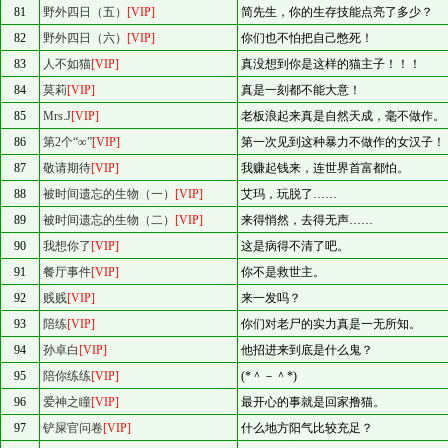
81
野外四日（五）
[VIP]
简先生，你的生存技能点亮了多少？
82
野外四日（六）
[VIP]
你们也不怕把自己憋死！
83
人不如猫
[VIP]
真没想到你是这样的猫主子！！！
84
莫莉
[VIP]
真是一刻都不能大意！
85
Mrs.J
[VIP]
老板浪起来真是自然天成，毫不做作。
86
第2个“∞”
[VIP]
第一次见到这种暴力不做作的女汉子！
87
敬请期待
[VIP]
我赚起钱来，连世界首富都怕。
88
被时间遗忘的生物（一）
[VIP]
艾玛，玩脱了……
89
被时间遗忘的生物（二）
[VIP]
来得悄然，去得无声……
90
我想你了
[VIP]
这是病得不清了吧。
91
餐厅事件
[VIP]
你不是救世主。
92
贱贱
[VIP]
来一发吗？
93
陪练
[VIP]
你们对老尸的实力真是一无所知。
94
孙卓白
[VIP]
他招进来到底是什么鬼？
95
陪你练练
[VIP]
(*＾－＾*)
96
爱神之瞳
[VIP]
最开心的事就是回家撸猫。
97
铲屎官问卷
[VIP]
什么地方阳气比较充足？