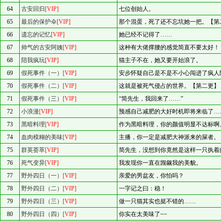
64
古安回归
[VIP]
七位创始人。
65
最后的保护伞
[VIP]
那个混蛋，死了还不忘坑她一把。【第
66
遗忘的记忆
[VIP]
她已经不记得了……
67
帅气的古安阿姨
[VIP]
这种有大佬撑腰的感觉简直不要太好！
68
陪我疯玩
[VIP]
猫主子不在，她又要开始浪了。
69
假死事件（一）
[VIP]
安步怀疑自己是不是不小心闯进了疯人
70
假死事件（二）
[VIP]
这就是被死气侵占的世界。【第二更】
71
假死事件（三）
[VIP]
“简先生，我回来了……”
72
小浪漫
[VIP]
预感自己减肥的大好时机即将来临了…
73
黑暗料理
[VIP]
作为黑暗料理，你的颜值明显不达标啊
74
血肉模糊的美味
[VIP]
主播，你一定是减肥大神派来的屎者。
75
群英荟萃
[VIP]
简先生，没想到你竟然是这样一只执着
76
死气变异
[VIP]
我发现你一直在觊觎我的美貌。
77
野外四日（一）
[VIP]
亲爱的男盆友，你怕吗？
78
野外四日（二）
[VIP]
一字记之曰：稳！
79
野外四日（三）
[VIP]
做一只猫其实也挺不错的……
80
野外四日（四）
[VIP]
你实在太美味了~~