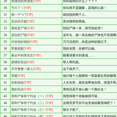
29
想做你的男朋友
[VIP]
你到底明白什么了？？？
30
亏大了！
[VIP]
你玩得不是蹦极，是我的心跳！
31
第一个“∞”
[VIP]
闹别扭的两个人。
32
安步的天敌
[VIP]
高冷猫和软萌兔。
33
果然是尸体
[VIP]
找到尸体一具，请尽快处理！
34
进击的尸体
[VIP]
这年头，做一具合格的尸体也不容易啊
35
对你很好很好
[VIP]
万万没想到，你是这样的猫主子。
36
荤素搭配
[VIP]
我的东西，你都可以碰。
37
暴走中的简先生
[VIP]
眼看就要水到渠成……
38
蹭课的安步
[VIP]
帮人帮到底。
39
齐齐整整一家人
[VIP]
这下就齐了。
40
简家
[VIP]
他们每个人都拥有一双探索生死的眼睛
41
色彩缤纷
[VIP]
人生在世，就应该释放自我，浪荡不羁
42
寡妇安步
[VIP]
果然还是不放心她一个跑出去！
43
我和尸体有个约会（一）
[VIP]
我觉得那个老板娘很可疑。
44
我和尸体有个约会（二）
[VIP]
这期灵异节目不会变成凶案现场吧？！
45
我和尸体有个约会（三）
[VIP]
猫主子怒了。
46
我和尸体有个约会（四）
[VIP]
你们这么无组织无纪律地放飞真的好吗