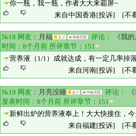
你一瓶，我一瓶，作者大大来霸屏~
来自中国香港
[投诉]
[不
№18 网友：
月福
评论：
《我的
时间：8个月前 所评章节：
151
营养液（1/1）成就达成，有一定几率掉
来自河南
[投诉]
[不
№19 网友：
月亮没睡
评论：
《
发表时间：8个月前 所评章节：
151
新鲜出炉的营养液奉上！大大快接住，今
来自福建
[投诉]
[不