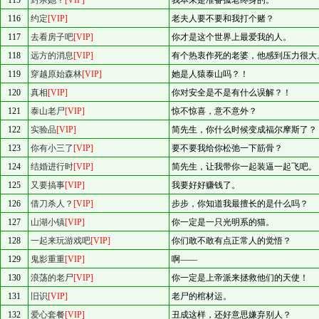
115
封杀她？
[VIP]
我本来是准备孤老终身的。
116
约定
[VIP]
老夫人要不要和我打个赌？
117
去看房子吧
[VIP]
你才是这个世界上最爱我的人。
118
远方的消息
[VIP]
有个热衷作死的老婆，他感到压力很大
119
穿越原始森林
[VIP]
她是人猿泰山吗？！
120
真相
[VIP]
你对安全是不是有什么误解？！
121
泰山老尸
[VIP]
惊不惊喜，意不意外？
122
实验品
[VIP]
简先生，你什么时候变成福尔摩斯了？
123
你有小三了
[VIP]
要不要我给你松弛一下筋骨？
124
结婚进行时
[VIP]
简先生，让我带你一起装逼一起飞吧。
125
又要搞事
[VIP]
我要好好赚钱了。
126
借刀杀人？
[VIP]
步步，你知道我最擅长的是什么吗？
127
山湖小镇
[VIP]
你一定是一只光明系的猫。
128
一起来玩游戏吧
[VIP]
你们敢不敢有点正常人的觉悟？
129
鬼影重重
[VIP]
啊——
130
浪荡的老尸
[VIP]
你一定是上帝派来拯救他们的天使！
131
旧识
[VIP]
老尸的棺材运。
132
爱心套餐
[VIP]
丑成这样，还好意思嫌弃别人？