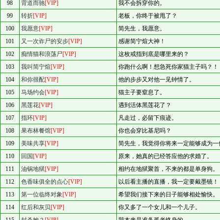
98
背道而驰
[VIP]
我不会拆穿你的。
99
转折
[VIP]
老板，你终于被甩了？
100
我愿意
[VIP]
简先生，我愿意。
101
又一次诈尸的安步
[VIP]
感谢简宁煊大神！
102
痴情猫和浪荡尸
[VIP]
这枚戒指到底是哪里来的？
103
我叫简宁煊
[VIP]
你跑什么啊！想急死你家猫主子吗？！
104
和你很配
[VIP]
他的步步又对他一见钟情了。
105
马场约会
[VIP]
猫主子要窒息了。
106
黑莲花
[VIP]
遇到活体黑莲花了？
107
指环
[VIP]
凡走过，必留下痕迹。
108
果布林餐馆
[VIP]
你也会穿比基尼吗？
109
美味共享
[VIP]
简先生，我觉得你将来一定能够成为一
110
回国
[VIP]
原来，她真的已经答应他的求婚了。
111
油锅地狱
[VIP]
相约在地狱聚首，不来的都是单身狗。
112
色香味俱全的点心
[VIP]
以后看主播的直播，我一定要戴墨镜！
113
第一位临终对象
[VIP]
希望我们接下来的日子能够相处愉快。
114
红后和灰贝
[VIP]
你又多了一个女儿和一个儿子。