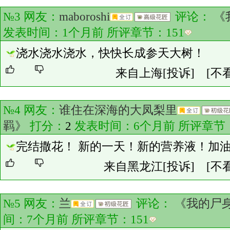
№3 网友：
maboroshi
评论：
《
发表时间：1个月前 所评章节：
151
浇水浇水浇水，快快长成参天大树！
来自上海
[投诉]
[不
№4 网友：
谁住在深海的大凤梨里
羁》
打分：
2
发表时间：6个月前 所评章节
完结撒花！ 新的一天！新的营养液！加
来自黑龙江
[投诉]
[不
№5 网友：
兰
评论：
《我的尸
间：7个月前 所评章节：
151