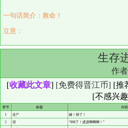
一句话简介：救命！
立意：
生存进
作
[
收藏此文章
]
[免费得晋江币]
[
推
[不感兴趣
章节
标题
内
1
遗产
碰！胡了！
2
溜
“998了！进进啊啊啊！”