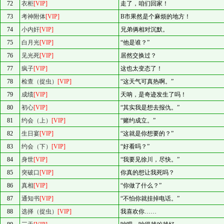
72
衣柜
[VIP]
走了，咱们回家！
73
考神附体
[VIP]
B市果然是个麻烦的地方！
74
小内奸
[VIP]
兄弟俩相对沉默。
75
白月光
[VIP]
“他是谁？”
76
见光死
[VIP]
居然交换过？
77
疯子
[VIP]
这也太变态了！
78
检查（捉虫）
[VIP]
“这天气可真热啊。”
79
成绩
[VIP]
天呐，是奇迹发生了吗！
80
初心
[VIP]
“其实我是想去报仇。”
81
约会（上）
[VIP]
“赌约成立。”
82
生日宴
[VIP]
“这就是你想要的？”
83
约会（下）
[VIP]
“好看吗？”
84
身世
[VIP]
“我要见徐川，尽快。”
85
突破口
[VIP]
你真的想让我死吗？
86
真相
[VIP]
“你做了什么？”
87
通知书
[VIP]
“不怕你就挂掉电话。”
88
选择（捉虫）
[VIP]
我喜欢你……