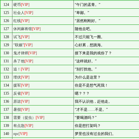
124
硬币
[VIP]
“午门的孟青。”
125
社会人
[VIP]
“卑鄙。”
126
红线
[VIP]
“居然刚刚好。”
127
休闲麻将馆
[VIP]
随他去吧。
128
试飞
[VIP]
不过只能飞一圈。
129
“联姻”
[VIP]
心好累，想跳海。
130
鬼才律师
[VIP]
接下来是我的戏份了？
131
杀了他
[VIP]
“这样就好。”
132
追！
[VIP]
“别打扰他。”
133
埋伏
[VIP]
为什么是这里？
134
援军
[VIP]
你是不是想气死我！
135
反省
[VIP]
嗯？？？
136
原谅
[VIP]
我不认识他，赶他走。
137
暑假
[VIP]
“才不是……不是。”
138
需要（捉虫）
[VIP]
“要喝酒吗？”
139
有点急
[VIP]
你是想打架吗？
140
npc
[VIP]
梦里也没有过去的我们。