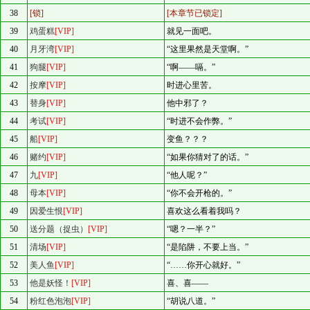
38
[锁]
[本章节已锁定]
39
鸡蛋糕
[VIP]
就见一面吧。
40
月牙湾
[VIP]
“这里果然是天堂啊。”
41
狗腿
[VIP]
“啊——嗝。”
42
按摩
[VIP]
时进心里苦。
43
替身
[VIP]
他中邪了？
44
考试
[VIP]
“时进不会作弊。”
45
船
[VIP]
变鱼？？？
46
赌约
[VIP]
“如果你猜对了的话。”
47
九
[VIP]
“他人呢？”
48
母本
[VIP]
“你不会开枪的。”
49
因爱生恨
[VIP]
喜欢这么看着我吗？
50
送分题（捉虫）
[VIP]
“嗯？一半？”
51
清场
[VIP]
“是陷阱，不要上当。”
52
美人鱼
[VIP]
“……你开心就好。”
53
他是妖怪！
[VIP]
喜、喜——
54
粉红色泡泡
[VIP]
“胡说八道。”