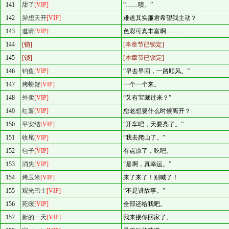
141
甜了
[VIP]
“……啧。”
142
异想天开
[VIP]
难道其实廉君希望我主动？
143
邀请
[VIP]
色彩可真丰富啊……
144
[锁]
[本章节已锁定]
145
[锁]
[本章节已锁定]
146
钓鱼
[VIP]
“早去早回，一路顺风。”
147
烤螃蟹
[VIP]
一个一个来。
148
外卖
[VIP]
“又有宝藏过来？”
149
红薯
[VIP]
您老想要什么时候离开？
150
平安结
[VIP]
“开车吧，天要亮了。”
151
收尾
[VIP]
“我去爬山了。”
152
包子
[VIP]
有点凉了，吃吧。
153
消失
[VIP]
“是啊，真幸运。”
154
烤玉米
[VIP]
来了来了！别喊了！
155
观光巴士
[VIP]
“不是讲故事。”
156
死缓
[VIP]
全部还给我吧。
157
新的一天
[VIP]
我来接你回家了。