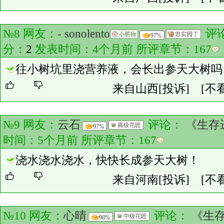
№8 网友：
- sonolento
评
97%
分：
2
发表时间：4个月前 所评章节：
167
往小树坑里浇营养液，会长出参天大树吗
来自山西
[投诉]
[不
№9 网友：
云石
评论：
《生存
97%
时间：5个月前 所评章节：
167
浇水浇水浇水，快快长成参天大树！
来自河南
[投诉]
[不
№10 网友：
心晴
评论：
《生存
98%