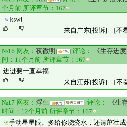
97%
个月前 所评章节：
167
kswl
来自广东
[投诉]
[不
№16 网友：
夜微明
评论：
《生存进度
97%
间：11个月前 所评章节：
167
进进要一直幸福
来自江苏
[投诉]
[不
№17 网友：
浮生
评论：
《生存
97%
时间：12个月前 所评章节：
167
手动星星眼。多给你浇浇水，还请茁壮成