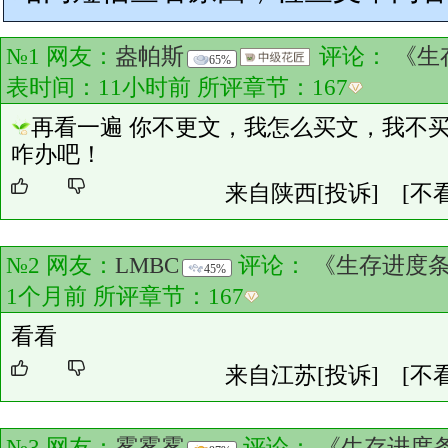
№1 网友：
盎帕斯
评论：
《生
65%
表时间：11小时前 所评章节：
167
再看一遍 你不更文，我怎么买文，我不
咋办吧！
来自陕西
[投诉]
[不
№2 网友：
LMBC
评论：
《生存进度条
45%
1个月前 所评章节：
167
看看
来自江苏
[投诉]
[不
№3 网友：
雾雾雾
评论：
《生存进度条