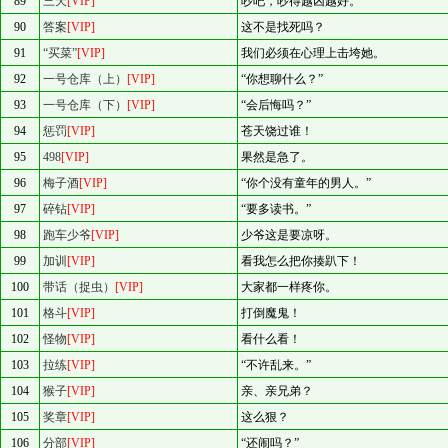
89
三天
[VIP]
吵吧，吵得越凶越好。
90
答案
[VIP]
这不是找死吗？
91
“买菜”
[VIP]
我们必须在心理上击垮她。
92
一号仓库（上）
[VIP]
“你想聊什么？”
93
一号仓库（下）
[VIP]
“会后悔吗？”
94
惩罚
[VIP]
苍天饶过谁！
95
498
[VIP]
果然是急了。
96
梅子酒
[VIP]
“你个没有童年的男人。”
97
碎钻
[VIP]
“要多读书。”
98
跑车少爷
[VIP]
少爷这是要凉呀。
99
加训
[VIP]
看我怎么把你揍趴下！
100
带话（捉虫）
[VIP]
大家都一样疼你。
101
格斗
[VIP]
打倒魔鬼！
102
怪物
[VIP]
看什么看！
103
拉练
[VIP]
“不许乱来。”
104
猴子
[VIP]
亲、亲兄弟？
105
奖章
[VIP]
这么狠？
106
分部
[VIP]
“还闹吗？”