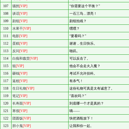
107
骚扰
[VIP]
“你需要这个平衡？”
108
谈话
[VIP]
一石三鸟，漂亮！
109
剧组
[VIP]
剧组拍戏？
110
水果干
[VIP]
嘿嘿？
111
电影
[VIP]
“要看吗？”
112
蛋糕
[VIP]
谢谢，生日快乐。
113
反问
[VIP]
啪叽。
114
白痴和蠢货
[VIP]
可以反击了。
115
狙
[VIP]
他会不会走火入魔？
116
砸钱
[VIP]
考试不允许挂科。
117
返校
[VIP]
有杀气！
118
生日礼物
[VIP]
这份礼物可真是太有诚意了。
119
笔记
[VIP]
“喜欢吗？”
120
长寿面
[VIP]
到底哪一个才是真的？
121
寒假
[VIP]
嘀——
122
团圆饭
[VIP]
快把酒瓶放下！
123
胆小鬼
[VIP]
让我和你一起。