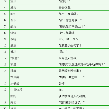
3
宝贝
“宝贝！”
4
发力
吾命休矣。
5
buff
那个，好摸吗？
6
留下
“留下你也可以。”
7
战火
“还说你们不是□□！”
8
练练
“行，那就练！”
9
叛徒
975、980、985……
10
解决
你惹君少生气了？
11
升职
“乖。”
12
“夜色”
距离使人短命。
13
零度
“那我可以反过来对你动手动脚吗？”
14
跳舞
果然眼熟没好事！
15
黄瓜宴
“妈妈，我想吐……”
16
水煮蛋
卧槽！
17
生日快乐
啪。
18
拥抱
谈话秒速进入死胡同。
19
死因
“咱们被剧情坑了。”
20
打架
来，动手，动手啊！