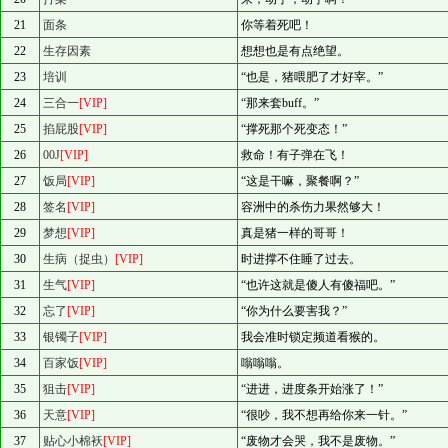
21
面条
你等着死吧！
22
生存因素
想想也是有点绝望。
23
培训
“也是，猪喂肥了才好宰。”
24
三合一
[VIP]
“那来套buff。”
25
掐屁股
[VIP]
“撑死那个死变态！”
26
00J
[VIP]
救命！有子弹在飞！
27
饭局
[VIP]
“这是干嘛，聚餐啊？”
28
签名
[VIP]
容洲中的杀伤力果然够大！
29
梦想
[VIP]
真是猪一样的哥哥！
30
生病（捉虫）
[VIP]
时进撑不住睡了过去。
31
生气
[VIP]
“也许这就是傻人有傻福吧。”
32
忘了
[VIP]
“你为什么要害我？”
33
银镯子
[VIP]
我会准时锁定频道看猴的。
34
百家饭
[VIP]
嗡嗡嗡。
35
狙击
[VIP]
“进进，进度条开始涨了！”
36
天意
[VIP]
“很吵，我不想再给你来一针。”
37
贴心小棉袄
[VIP]
“废物才会哭，我不是废物。”