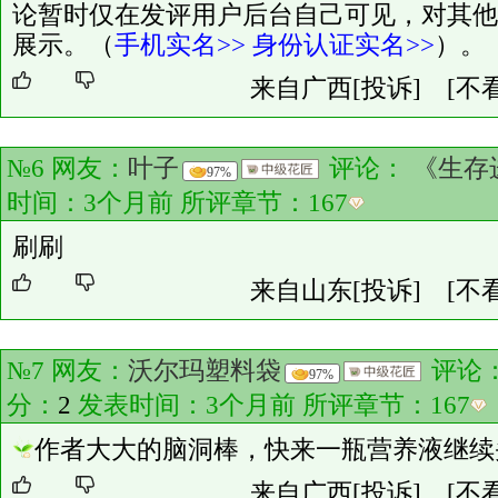
论暂时仅在发评用户后台自己可见，对其他
展示。（
手机实名>>
身份认证实名>>
）。
来自广西
[投诉]
[不
№6 网友：
叶子
评论：
《生存
97%
时间：3个月前 所评章节：
167
刷刷
来自山东
[投诉]
[不
№7 网友：
沃尔玛塑料袋
评论
97%
分：
2
发表时间：3个月前 所评章节：
167
作者大大的脑洞棒，快来一瓶营养液继续
来自广西
[投诉]
[不