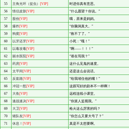
55
主角光环（捉虫）
[VIP]
时进你真有意思。
56
情侣皮肤
[VIP]
“什么愿望？你说。”
57
股份
[VIP]
哦，原来是妈妈。
58
爆炸
[VIP]
“你脑洞真大。”
59
狗窝
[VIP]
“救不了了。”
60
以牙还牙
[VIP]
小死：“嘎！”
61
以毒攻毒
[VIP]
“啊——！！！”
62
丽水医院
[VIP]
“谁在骂我？”
63
药房
[VIP]
这什么见鬼的速度。
64
太平间
[VIP]
还是这么会说话。
65
反套路
[VIP]
“给我堵住他的嘴！”
66
冲冠一怒
[VIP]
这跟写好的剧本不一样啊！
67
大鱼
[VIP]
远程连线小课堂。
68
速战速决
[VIP]
“你派人监视我。”
69
大卫
[VIP]
枪火这么厉害的吗？
70
猪队友
[VIP]
“你怎么又要大号了？”
71
休息！
[VIP]
真是不太想要啊。