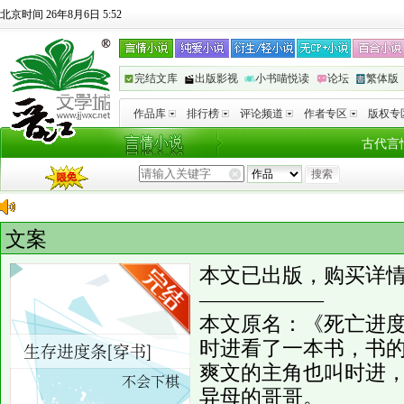
北京时间 26年8月6日 5:52
完结文库
出版影视
小书喵悦读
论坛
繁体版
作品库
排行榜
评论频道
作者专区
版权专
古代言
文案
本文已出版，购买详
——————
本文原名：《死亡进
时进看了一本书，书
爽文的主角也叫时进
异母的哥哥。