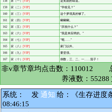
158
家（一）
[VIP]
是奖励的味道。
159
家（二）
[VIP]
“学校见？”
160
家（三）
[VIP]
这个梦境真的够了。
161
家（四）
[VIP]
唰唰唰。
162
家（五）
[VIP]
“庆祝什么？”
163
家（六）
[VIP]
“我是来应聘的。”
164
家（七）
[VIP]
“呃……”
165
家（八）
[VIP]
家门以外。
166
家（九）
[VIP]
要坚强。
167
家（十）
[VIP]
倒数，三、二、一……茄子！
非v章节章均点击数：
110012
总
养液数：
55288
系统：
发
通知
给：
《生存进度条
08:46:15