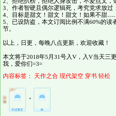
2、拒绝扒榜，拒绝人身攻击，不爱点叉，
3、作者智硬且偶尔逻辑死，考究党求放过
4、目标是甜文！甜文！甜文！如果不甜…
5、已设防盗，本文订阅比例不满60%的
节。
以上，日更，每晚八点更新，欢迎收藏！
本文将于2018年5月31号入V，入V当天
我，爱你们=3=
内容标签：
天作之合
现代架空
穿书
轻松
时进廉君
略