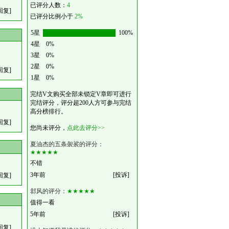
已评分人数：
4
回复]
已评分比例小于
2%
5星
100%
4星
0%
3星
0%
2星
0%
回复]
1星
0%
完结V文购买全部未锁定V章即可进行
完结评分，评分超200人方可参与完结
高分榜排行。
回复]
您尚未评分，
点此去评分>>
夏油杰的五条袈裟的评分：
★★★★★
不错
3年前
[投诉]
回复]
邶风的评分：
★★★★★
值得一看
5年前
[投诉]
回复]