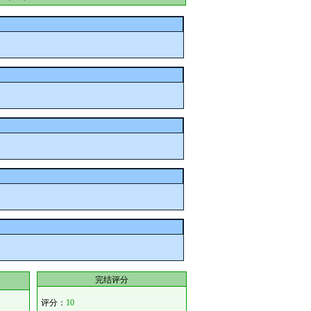
。
。
。
。
。
完结评分
评分：
10