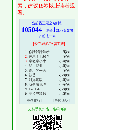
素，建议18岁以上读者观
看。
当前霸王票全站排行
105044
1
，还差
颗地雷就可
以前进一名
[爱TA就炸TA霸王票]
1
.
你猜我猜姓啥
萌物
2
.
芒果？毛猴？
小萌物
3
.
啾啾啾小水
小萌物
4.
68111341
小萌物
5.
躺尸的一天
小萌物
6.
纵昔
小萌物
7.
时光暖暖
小萌物
8.
我是魔鬼吗
小萌物
9.
EvolLilith
小萌物
10.
耷拉巴啦啦
小萌物
[更多排行]
[等级说明]
支持手机扫描二维码阅读