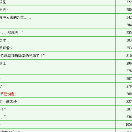
乐见
322
出去～
280
直冲云霄的九重……
342
284
去，小爷就去！”
255
之术
303
又可爱？
253
后你就是我唐隐棠的兄弟了！”
316
捞上
296
276
~
207
了
278
章节已锁定]
260
街～解裳楼
327
必！”
307
子。”
336
~
105