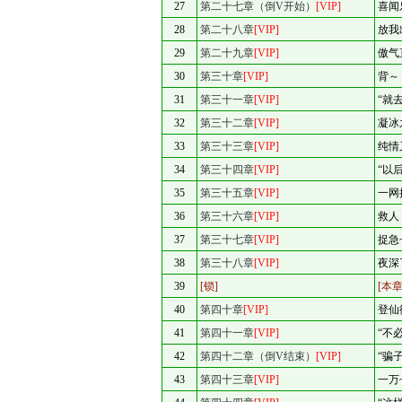
27
第二十七章（倒V开始）
[VIP]
喜闻
28
第二十八章
[VIP]
放我
29
第二十九章
[VIP]
傲气
30
第三十章
[VIP]
背～
31
第三十一章
[VIP]
“就
32
第三十二章
[VIP]
凝冰
33
第三十三章
[VIP]
纯情
34
第三十四章
[VIP]
“以
35
第三十五章
[VIP]
一网
36
第三十六章
[VIP]
救人
37
第三十七章
[VIP]
捉急
38
第三十八章
[VIP]
夜深
39
[锁]
[本
40
第四十章
[VIP]
登仙
41
第四十一章
[VIP]
“不
42
第四十二章（倒V结束）
[VIP]
“骗
43
第四十三章
[VIP]
一万