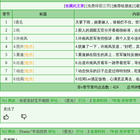
[
收藏此文章
]
[免费得晋江币]
[
推荐给朋友
] [
灌
章节
标题
内
1
1遇见
天要下雨，娘要嫁人，谁都拦不住。世
2
2.吃
2.那人的眉眼五官分开看都很标准，
3
3.许南风
3.许南风世军有些惊讶，两个人至今
4
4.照片
[包月]
4.犹豫了一下，许南风笑道，“好吧，
5
5.重逢
[包月]
5.重逢躺在陌生的床上，世军辗转反
6
6.出道
[包月]
6.出道许南风开着车一路带着世军，
7
7.动念
[包月]
7.动念快乐的日子总是过得特别快，
8
8.结局
[包月]
8.结局Lee酒足饭饱，心满意足离去
非v章节章均点击数：
424
总书评
№1 网友：
你若安好互不相扰
评论：
《星光》
打分：
2
发表时间：7年前 所评章节
关注了
№2 网友：
Drama-°半岛忧伤
评论：
《星光》
打分：
2
发表时间：7年前 所评章节：
5