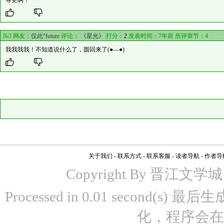
等更啊！
№3 网友：
仅此°future
评论：
《星光》
打分：
2
发表时间：7年前 所评章节：
4
我我我我！不知道说什么了，圆回来了(●—●)
关于我们
-
联系方式
-
联系客服
-
读者导航
-
作者导
Copyright By 晋江文学城 www
Processed in 0.01 second(s)
化，程序会在