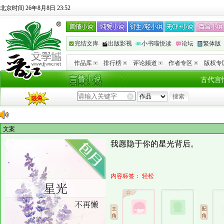
北京时间 26年8月8日 23:52
完结文库
出版影视
小书喵悦读
论坛
繁体版
作品库
排行榜
评论频道
作者专区
版权专
古代言
文案
我愿隐于你的星光背后。
内容标签：
轻松