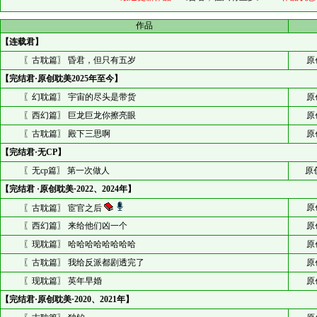
作品
【连载君】
〖古耽篇〗 昏君，但只有五岁
原
【完结君·原创耽美2025年至今】
〖幻耽篇〗 宇宙的尽头是带货
原
〖西幻篇〗 巨龙巨龙你擦亮眼
原
〖古耽篇〗 殿下三思啊
原
【完结君·无CP】
〖无cp篇〗 第一次做人
原
【完结君 ·原创耽美·2022、2024年】
原
〖古耽篇〗 宦官之后
〖西幻篇〗 来给他们凶一个
原
〖现耽篇〗 哈哈哈哈哈哈哈哈
原
〖古耽篇〗 我给反派都剧透完了
原
〖现耽篇〗 英年早婚
原
【完结君·原创耽美·2020、2021年】