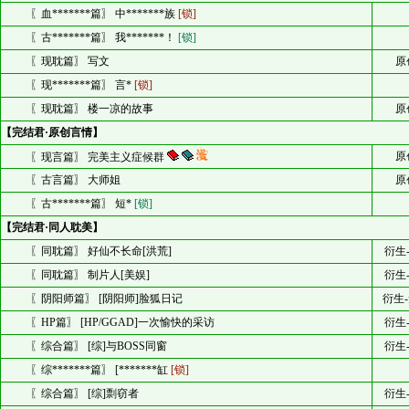
〖血*******篇〗 中*******族
[锁]
〖古*******篇〗 我*******！
[锁]
〖现耽篇〗 写文
原
〖现*******篇〗 言*
[锁]
〖现耽篇〗 楼一凉的故事
原
【完结君·原创言情】
原
〖现言篇〗 完美主义症候群
〖古言篇〗 大师姐
原
〖古*******篇〗 短*
[锁]
【完结君·同人耽美】
〖同耽篇〗 好仙不长命[洪荒]
衍生
〖同耽篇〗 制片人[美娱]
衍生
〖阴阳师篇〗 [阴阳师]脸狐日记
衍生
〖HP篇〗 [HP/GGAD]一次愉快的采访
衍生
〖综合篇〗 [综]与BOSS同窗
衍生
〖综*******篇〗 [*******缸
[锁]
〖综合篇〗 [综]剽窃者
衍生