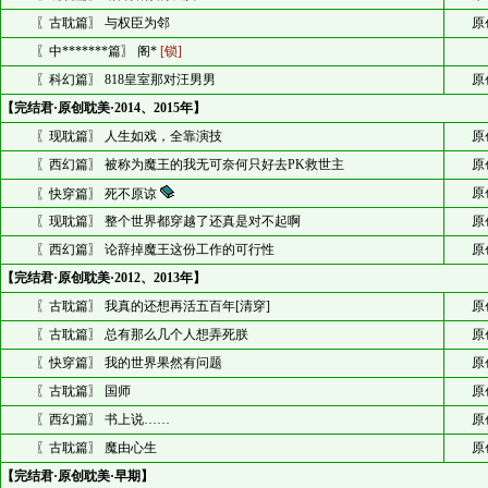
〖古耽篇〗 与权臣为邻
原
〖中*******篇〗 阁*
[锁]
〖科幻篇〗 818皇室那对汪男男
原
【完结君·原创耽美·2014、2015年】
〖现耽篇〗 人生如戏，全靠演技
原
〖西幻篇〗 被称为魔王的我无可奈何只好去PK救世主
原
原
〖快穿篇〗 死不原谅
〖现耽篇〗 整个世界都穿越了还真是对不起啊
原
〖西幻篇〗 论辞掉魔王这份工作的可行性
原
【完结君·原创耽美·2012、2013年】
〖古耽篇〗 我真的还想再活五百年[清穿]
原
〖古耽篇〗 总有那么几个人想弄死朕
原
〖快穿篇〗 我的世界果然有问题
原
〖古耽篇〗 国师
原
〖西幻篇〗 书上说……
原
〖古耽篇〗 魔由心生
原
【完结君·原创耽美·早期】