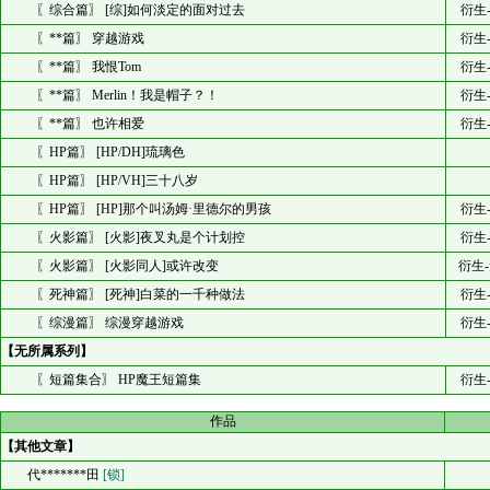
〖综合篇〗 [综]如何淡定的面对过去
衍生
〖**篇〗 穿越游戏
衍生
〖**篇〗 我恨Tom
衍生
〖**篇〗 Merlin！我是帽子？！
衍生
〖**篇〗 也许相爱
衍生
〖HP篇〗 [HP/DH]琉璃色
〖HP篇〗 [HP/VH]三十八岁
〖HP篇〗 [HP]那个叫汤姆·里德尔的男孩
衍生
〖火影篇〗 [火影]夜叉丸是个计划控
衍生
〖火影篇〗 [火影同人]或许改变
衍生
〖死神篇〗 [死神]白菜的一千种做法
衍生
〖综漫篇〗 综漫穿越游戏
衍生
【无所属系列】
〖短篇集合〗 HP魔王短篇集
衍生
作品
【其他文章】
代*******田
[锁]