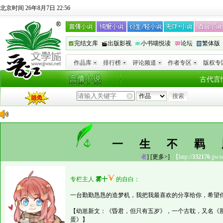
北京时间 26年8月7日 22:56
完结文库
出版影视
小书喵悦读
论坛
繁体版
作品库
排行榜
评论频道
作者专区
版权专
古代言
一生不
者
]
[更多>]
【http://
332176
.jjwx
专栏主人
雾十
的自白：
一台勤勤恳恳的造梦机，我把我最喜欢的分享给你，希望你也能
【幼崽新文：《昏君，但只有五岁》，一个古耽，又名《
蛋》】