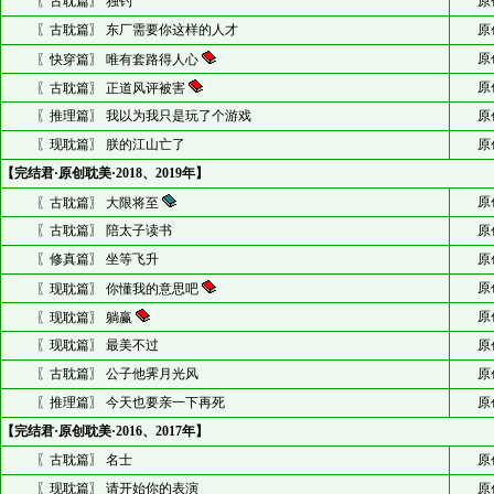
〖古耽篇〗 独钓
原
〖古耽篇〗 东厂需要你这样的人才
原
原
〖快穿篇〗 唯有套路得人心
原
〖古耽篇〗 正道风评被害
〖推理篇〗 我以为我只是玩了个游戏
原
〖现耽篇〗 朕的江山亡了
原
【完结君·原创耽美·2018、2019年】
原
〖古耽篇〗 大限将至
〖古耽篇〗 陪太子读书
原
〖修真篇〗 坐等飞升
原
原
〖现耽篇〗 你懂我的意思吧
原
〖现耽篇〗 躺赢
〖现耽篇〗 最美不过
原
〖古耽篇〗 公子他霁月光风
原
〖推理篇〗 今天也要亲一下再死
原
【完结君·原创耽美·2016、2017年】
〖古耽篇〗 名士
原
〖现耽篇〗 请开始你的表演
原