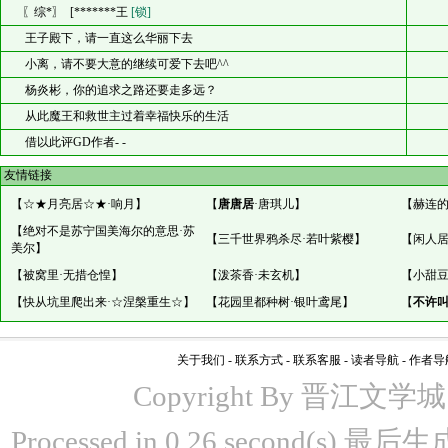
〖综*〗 [*******王
[锁]
王子殿下，请一直这么华丽下去
小离，请不要大意的继续可爱下去吧^^
杨炎彬，你的追求之路还要走多远？
从此魔王和救世主过着幸福快乐的生活
借以此评GD作者- -
友情链接
【
☆★月亮居☆★·响月
】
【
唐唐居
·唐琪儿
】
【
赫连的
【
绝对不是苏宁国美海尔的意思·苏
【
三千世界鸦杀尽·若叶紫樱
】
【
闲人居
美尔
】
【
被窝里·无措仓惶
】
【
泼茶香·未玄机
】
【
小甜豆
【
快从坑里爬出来·☆涅槃重生☆
】
【
花园里都种树·银叶鸢尾
】
【
不许
关于我们
-
联系方式
-
联系客服
-
读者导航
-
作者导
Copyright By 晋江文学城 www
Processed in 0.26 second(s)