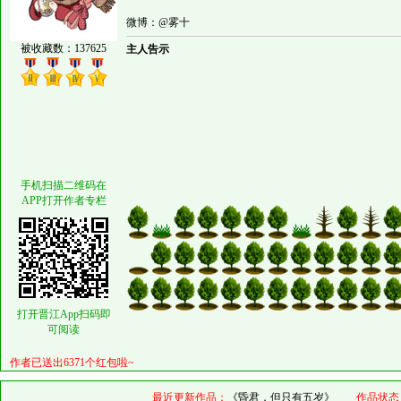
微博：@雾十
被收藏数：137625
主人告示
_(:з」∠)_
手机扫描二维码在
APP打开作者专栏
打开晋江App扫码即
可阅读
作者已送出6371个红包啦~
最近更新作品：
《昏君，但只有五岁》
作品状态