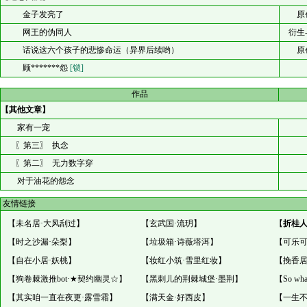
金子发亮了
原
网王的伪同人
衍生
话说这六个孩子的悲惨命运（异界后续哟）
原
顾*******怨
[锁]
作品
【其他文章】
家有一宠
〖第三〗 执念
〖第二〗 无力数字穿
对于油花的怨念
友情链接
【
未名居·大风刮过
】
【
玄武国·流玥
】
【
折桂
【
时之沙漏·朵梨
】
【
垃圾箱·诗薇塔洱
】
【
可乐可
【
自在小居·妖桃
】
【
妆红小筑·雪里红妆
】
【
挽香居
【
狗卷棘激推bot·★契约幽灵☆
】
【
黑刺儿的荆棘城堡·墨荆
】
【
So wh
【
其实咱一直在夜更·露雪霜
】
【
满天金·好西皮
】
【
一生不