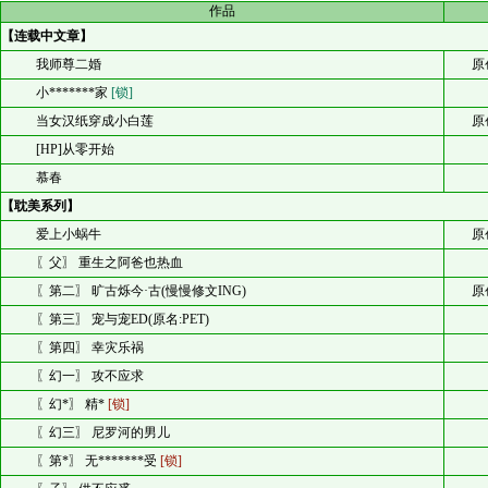
作品
【连载中文章】
我师尊二婚
原
小*******家
[锁]
当女汉纸穿成小白莲
原
[HP]从零开始
慕春
【耽美系列】
爱上小蜗牛
原
〖父〗 重生之阿爸也热血
〖第二〗 旷古烁今·古(慢慢修文ING)
原
〖第三〗 宠与宠ED(原名:PET)
〖第四〗 幸灾乐祸
〖幻一〗 攻不应求
〖幻*〗 精*
[锁]
〖幻三〗 尼罗河的男儿
〖第*〗 无*******受
[锁]