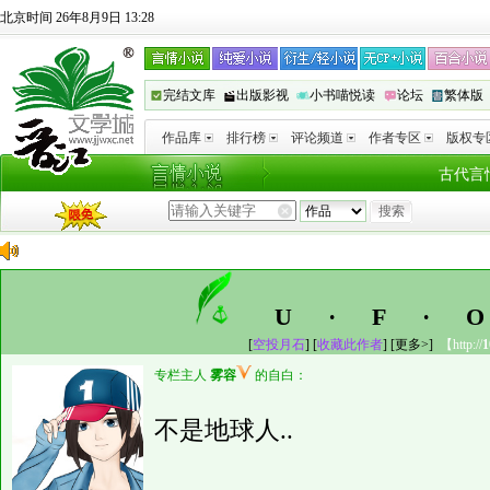
北京时间 26年8月9日 13:28
完结文库
出版影视
小书喵悦读
论坛
繁体版
作品库
排行榜
评论频道
作者专区
版权专
古代言
U·F·
[
空投月石
] [
收藏此作者
]
[更多>]
【http://
1
专栏主人
雾容
的自白：
不是地球人..