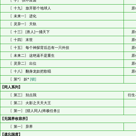
〖子〗 供不应裘
〖十九〗 放开那个地球人
原
〖未来一〗 进化
〖灵异一〗 天轨
〖十三〗 [兽人]一捅天下
原
〖十四〗 末世
原
〖十五〗 每个神探背后总有一只外挂
原
〖未来二〗 这绝逼不是重生
原
〖灵异二〗 出位
原
〖十八〗 翻身龙奴把歌唱
原
〖第*〗 妖*
[锁]
【同人系列】
〖第三〗 别点我
衍生
〖第二〗 火影之天天大王
〖第一〗 [猎人同人(终极任务)]
【无国界收容所】
〖第一〗 异界
【遗忘国度】