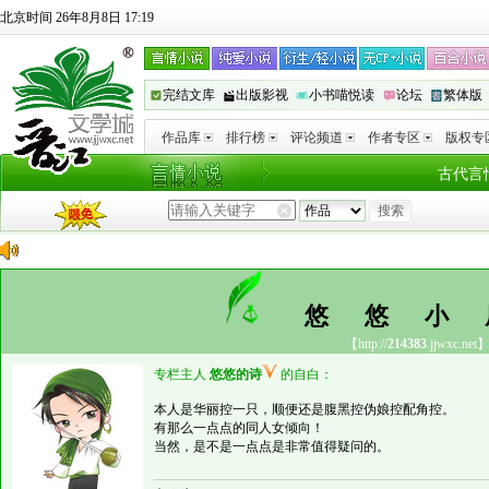
北京时间 26年8月8日 17:19
完结文库
出版影视
小书喵悦读
论坛
繁体版
作品库
排行榜
评论频道
作者专区
版权专
古代言
悠悠
【http://
214383
.jjwxc.net
专栏主人
悠悠的诗
的自白：
本人是华丽控一只，顺便还是腹黑控伪娘控配角控。
有那么一点点的同人女倾向！
当然，是不是一点点是非常值得疑问的。