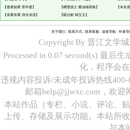
【
逝者如斯·景年逝
】
【
碉堡战士·酱油铺老板
】
【
未名居
【
采菊东篱·清水浅浅
】
【
砚台舫·锦玉玉
】
关于我们
-
联系方式
-
联系客服
-
读者导航
-
作者导
Copyright By 晋江文学城 www
Processed in 0.07 second(s)
化，程序会在
违规内容投诉/未成年投诉热线400-87
邮箱help@jjwxc.co
本站作品（专栏、小说、评论、
上传、存储及展示功能。本站所
与本