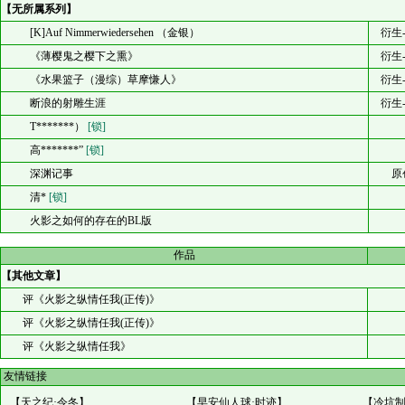
【无所属系列】
[K]Auf Nimmerwiedersehen （金银）
衍生
《薄樱鬼之樱下之熏》
衍生
《水果篮子（漫综）草摩慊人》
衍生
断浪的射雕生涯
衍生
T*******）
[锁]
高*******”
[锁]
深渊记事
原
清*
[锁]
火影之如何的存在的BL版
作品
【其他文章】
评《火影之纵情任我(正传)》
评《火影之纵情任我(正传)》
评《火影之纵情任我》
友情链接
【
天之纪·令冬
】
【
早安仙人球·时迹
】
【
冷坑制