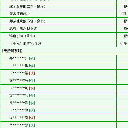
这个蛋疼的世界（快穿）
原
魔术师再就业
衍生
师叔他病的不轻（穿书）
原
总有人想杀我正道
原
谁也别装（重生）
原
（暮光）血族VS血族
衍生
【无所属系列】
每*******）
[锁]
（*******返
[锁]
（*******级
[锁]
文*******号
[锁]
（*******刻
[锁]
文*******号
[锁]
被*******派
[锁]
（*******簿
[锁]
火*******引
[锁]
华*******梦
[锁]