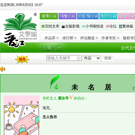
北京时间 26年8月6日 16:07
完结文库
出版影视
小书喵悦读
论坛
繁体版
作品库
排行榜
评论频道
作者专区
版权专
古代言
未名居
[
专栏主人
雁沐寻
的自白：
现充。
主人告示