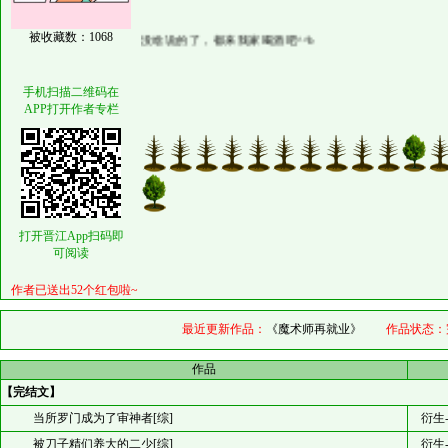
没啥说的了，都来我家喝酒吧^^b
被收藏数：1068
手机扫描二维码在
APP打开作者专栏
打开晋江App扫码即
可阅读
作者已送出52个红包啦~
最近更新作品：
《魔术师再就业》
作品状态：
作品
【完结文】
当所罗门成为了审神者[综]
衍生
被刀子精们养大的二少[综]
衍生