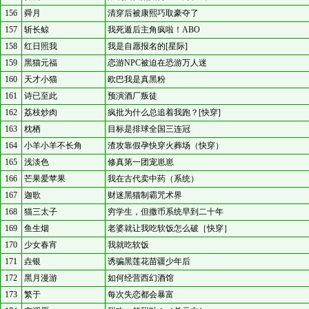
156
舜月
清穿后被康熙巧取豪夺了
157
斩长鲸
我死遁后主角疯啦！ABO
158
红日照我
我是自愿报名的[星际]
159
黑猫元福
恋游NPC被迫在恐游万人迷
160
天才小猫
欧巴我是真黑粉
161
诗已至此
预演酒厂叛徒
162
荔枝炒肉
疯批为什么总追着我跑？[快穿]
163
枕栖
目标是排球全国三连冠
164
小羊小羊不长角
渣攻靠假孕快穿火葬场（快穿）
165
浅淡色
修真第一团宠崽崽
166
芒果爱苹果
我在古代卖中药（系统）
167
迦歌
财迷黑猫制霸咒术界
168
猫三太子
穷学生，但撒币系统早到二十年
169
鱼生烟
老婆就让我吃软饭怎么破［快穿］
170
少女春宵
我就吃软饭
171
垚银
诱骗黑莲花苗疆少年后
172
黑月漫游
如何经营西幻酒馆
173
繁于
每次失恋都会暴富