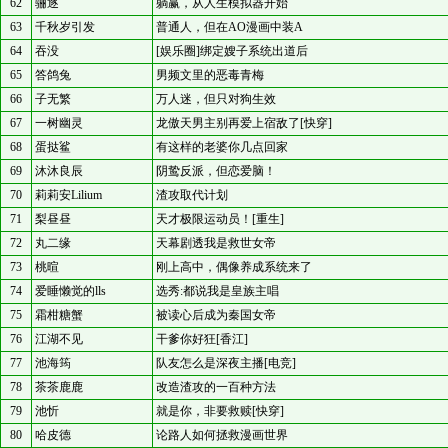
62
骊逐
躺赢，从人生模拟器开始
63
千秋岁引发
普通人，但在AO漫画中装A
64
吞没
[娱乐圈]绑定嫂子系统出道后
65
答鸽兔
男频文里的恶毒青梅
66
子无繁
万人迷，但只对狗生效
67
一树幽灵
龙傲天男主别再爱上宿敌了[快穿]
68
蛋挞鲨
有这样的老婆你几点回家
69
沐沐良辰
阴鸷反派，但恋爱脑！
70
莉莉安Lilium
渣攻取代计划
71
梨昼昼
天才极限运动员！[重生]
72
丸二缘
天幕剧透我是救世女帝
73
桃暄
刚上高中，偶像养成系统来了
74
爱睡懒觉的lls
选秀:都说我是皇族主唱
75
霜柑糖蟹
被读心后成为秦国女帝
76
江湖不见
干爹你好狂[香江]
77
池海筠
队友怎么是深夜主播[电竞]
78
茶茶鹿鹿
改造渣攻的一百种方法
79
池忻
就是你，非要救赎[快穿]
80
哈皮德
论路人如何拯救漫画世界