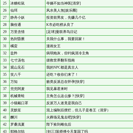
25
冰糖松鼠
夺嫡不如当神医[清穿]
26
仙珥
风水美人煞[娱乐圈]
27
静舟小妖
投资前男友，先赚几个亿
28
脑佺通
K市必吃榜从良了
29
万里含情
[足球]曼联养鸟日记
30
热到昏厥
关我什么事，我要回家！
31
橘蛮
漫画女王
32
盐矜
病弱炮灰，但钓疯清冷主角
33
七寸汤包
拯救世界翻车指南
34
观山见石
我的NPC都是真古人
35
笑八千
还吃？收你们来了！
36
万知
败类反派总在怀孕[快穿]
37
兜兜阿麦
我见暴君来时
38
机械青蛙
主角怎么这么惨？[快穿]
39
小猫戴口罩
反派万人迷竟是我自己
40
灵默笙
混上编制后摆烂，但儿子是卷王（清穿）
41
酬川
火葬场见鬼去吧[快穿]
42
罗桑浅夏
陛下捡到雌虫后
43
耶格尔咕
[剑三]策师傅今天复国了吗