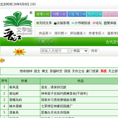
北京时间 26年8月8日 2:03
完结文库
出版影视
小书喵悦读
论坛
繁体版
作品库
排行榜
评论频道
作者专区
版权专
古代言
情有独钟
甜文
爽文
穿越时空
强强
天作之合
豪门世家
系统
天之骄
序号
作者
作品
1
春风遥
道友，请保持沉默
2
谢仙鲜
神奇留子在纽约摆摊算命[千禧年]
3
晨曦岛屿
我靠补习系统整顿娱乐圈
4
楠木愿栖
七零绑定神豪回国建厂
5
凛春风
恶毒白月光生存指南