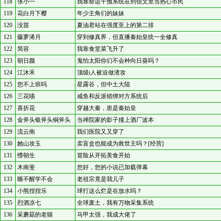
118
张小一
我靠命运干预系统在刑侦文里当热心市民
119
花白月下樱
年少主角们的妹妹
120
没苗
夏油君站在强度至上的第二排
121
藤萝浠月
穿到修真界，但直播秦始皇统一全修真
122
简容
我靠食堂菜飞升了
123
朝日颜
鬼怕太阳你们不会种向日葵吗？
124
江沐禾
顶级i人被迫做渣攻
125
您不上班吗
星露谷，但中土大陆
126
三花喵
咸鱼和反派错绑对方系统后
127
喜折花
穿越大秦，崽是秦始皇
128
金斧头银斧头铜斧头
当禅院家的影子撞上酒厂波本
129
流云南
我们医院又又穿了
130
她山攻玉
卖盲盒也能成为救世主吗？[经营]
131
懵朝生
冒险从开拓美食开始
132
木南斐
您好，您的小说已加载弹幕
133
睡不醒学不会
老祖宗竟是我儿子
134
小熊捏捏乐
球打这么烂是在放水吗？
135
烈酒凉七
全球废土，我有万物采集系统
136
采蘑菇的老猫
马甲太强，我成大佬了