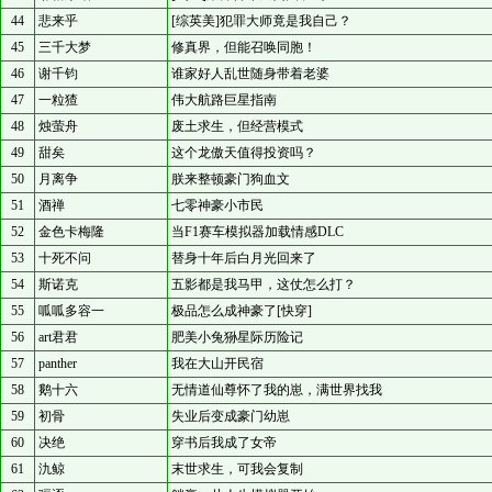
44
悲来乎
[综英美]犯罪大师竟是我自己？
45
三千大梦
修真界，但能召唤同胞！
46
谢千钧
谁家好人乱世随身带着老婆
47
一粒猹
伟大航路巨星指南
48
烛萤舟
废土求生，但经营模式
49
甜矣
这个龙傲天值得投资吗？
50
月离争
朕来整顿豪门狗血文
51
酒禅
七零神豪小市民
52
金色卡梅隆
当F1赛车模拟器加载情感DLC
53
十死不问
替身十年后白月光回来了
54
斯诺克
五影都是我马甲，这仗怎么打？
55
呱呱多容一
极品怎么成神豪了[快穿]
56
art君君
肥美小兔狲星际历险记
57
panther
我在大山开民宿
58
鹅十六
无情道仙尊怀了我的崽，满世界找我
59
初骨
失业后变成豪门幼崽
60
决绝
穿书后我成了女帝
61
氿鲸
末世求生，可我会复制