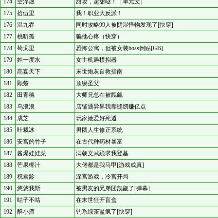
174
空浮愿
甜攻，超甜哒！［单元文］
175
拾伍里
我！职业大反派！
176
温九吞
同时攻略99人被阴湿怪物发现了[快穿]
177
桃听孤
骗他心疼（快穿）
178
苟戈里
恐怖公寓，但被女装boss倒贴[GB]
179
姓一度水
女主机遇模拟器
180
高宴天下
末世炮灰自救指南
181
顾楚
顶级圣父
182
田青穗
大师兄总在被觊觎
183
乌浪浪
店铺通异界我靠缝纫赚亿点
184
成芝
玩家她爱好死遁
185
叶裁冰
男团人生修正系统
186
安宫的竹子
在古代种药材暴富
187
酱爆娃娃菜
满朝文武跪求我登基
188
芒果椰汁
大佬都是我马甲[游戏成真]
189
祝君龄
深宫游戏，冷宫开局
190
悠悠我斯
被男友的兄弟团觊觎了[弹幕]
191
咕子不咕
在末世狂开盲盒
192
酥小酒
钓系绿茶鲨疯了[快穿]