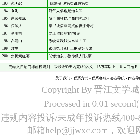
193
恋★恋
[综武侠]说温柔谁最温柔
194
今洵
娇气人偶也是炮灰吗
195
寒露夜凉
资产回收处理商[模拟器]
196
病唉人
穿书成病弱同桌的反派青梅
197
楚南柯
爱上耀眼的她[快穿]
198
亦涧白
系统逼我认波本当儿子
199
澈生
被偏执顶A盯上的漂亮反派
200
焦糖烤红薯
悲惨炮灰，教你做人[快穿]
完结文库热门标签榜规则：取最近90天内完结的v文，15万字以上，且未开包月
关于我们
-
联系方式
-
联系客服
-
读者导航
-
作者导
Copyright By 晋江文学城 www
Processed in 0.01 seco
违规内容投诉/未成年投诉热线400-87
邮箱help@jjwxc.co