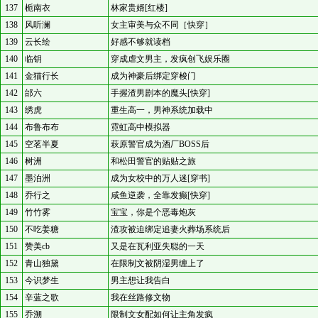
137
栀南衣
林家贵婿[红楼]
138
风听澜
女主审美与众不同［快穿］
139
云长绘
好感不够就读档
140
临钥
穿成虐文男主，发疯创飞娱乐圈
141
金猫行长
成为神豪后绑定穿梭门
142
邰六
手握渣男剧本的魔头[快穿]
143
绣虎
重生高一，男神系统加载中
144
布鲁布布
霓虹高中模拟器
145
空茗半夏
萩原警官成为酒厂BOSS后
146
树洲
和松田警官的贴贴之旅
147
墨泊洲
成为女校中的万人迷[穿书]
148
乔行之
咸鱼逆袭，全靠发癫[快穿]
149
竹竹雾
宝宝，你是个恶毒炮灰
150
不吃姜糖
渣攻被迫绑定追妻火葬场系统后
151
赞美cb
又是在瓦利亚失聪的一天
152
青山独黛
在限制文被阴湿男缠上了
153
今识梦生
男主想让我告白
154
辛蓝之歌
我在丝路修文物
155
乔溯
限制文女配如何让主角发疯