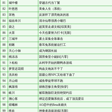
81
城中楼
穿越古代当丫鬟
82
叶悠悠
美食人生（系统）
83
宋艳
反派怀了漂亮炮灰的崽
84
福佑幸川
清冷仙尊强诱小哑巴
85
袋之
超英里走虐文线[综英美]
86
火茶
今天也要努力打卡[无限]
87
三城半
废土采集全靠暴击
88
初啾
垂耳兔系统被迫打工
89
天心小御
成为继国长姐
90
桃冻冻
国营食堂小媳妇[六零]
91
卜粒粒
从柯学开始的鹅鸭杀游戏
92
梦里还花呗
狗血文炮灰不干了
93
洗衣粉
苗疆公用NPC又给谁下蛊了
94
月山错
咸鱼孽徒带球不跑
95
枫落情
拯救悲惨主角受[快穿]
96
岐川
被双胞胎巨龙拒绝契约后
97
溯心客
绑定恋爱脑系统后，成了顶流爱豆
98
煜曦林
AO恋中的Beta未婚夫
99
终欢
神眷者选拔游戏[无限]