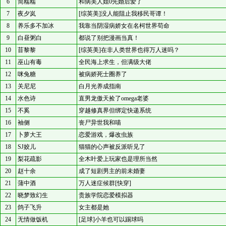
6
简糯糯
和病美人姐0先婚后爱了
7
夜夕岚
[综英美]没人能阻止我移民哥谭！
8
养乐多不加冰
我靠当阴湿病娇女在名柯世界苟命
9
白昼粥白
都说了别把漫画当真！
10
苜黎黎
[综英美]在非人类世界也得万人迷吗？
11
巫山有毒
全民海上求生，但满级大佬
12
咪兔糖
被病娇死士圈养了
13
关尼尼
白月光养成指南
14
水色诗
直男龙傲天捡了omega老婆
15
不奚
穿越修真界但绑定快递系统
16
袖侧
丧尸异世我和喵
17
卜萝大王
恋爱游戏，爆改虫族
18
SJ姣儿
猫猫的心声被反派听见了
19
梨花疏影
全木叶爱上玩家也是理所当然
20
赵十余
成了短剧男主的前未婚妻
21
蒲中酒
万人迷症候群[快穿]
22
晓梦致幻生
贵族学院恋爱模拟器
23
鸽子飞升
女主都是她
24
无情做饭机
[足球]小羊也可以踢球吗