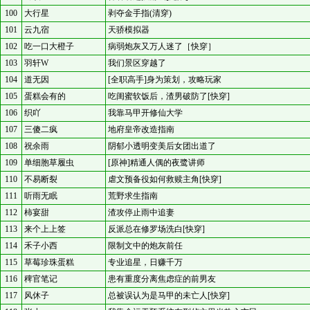
100
大行星
剥夺金手指(清穿)
101
云九宿
天骄模拟器
102
吃一口大橙子
病弱炮灰又万人迷了［快穿］
103
羽轩W
我们景区穿越了
104
道无因
[全职高手]身为策划，攻略玩家
105
蛋糕会有的
吃闺蜜软饭后，渣男破防了[快穿]
106
织吖
我靠马甲开修仙大学
107
三傻二疯
地府皇帝改造指南
108
祝余雨
阴郁小透明变美后女团出道了
109
单细胞草履虫
[原神]精通人偶的夜鹭讲师
110
不易断裂
虐文预备役如何救赎主角[快穿]
111
听雨无眠
荒野求生指南
112
柿宴甜
渣攻停止雨中追妻
113
来个上上签
反派总在修罗场洗白[快穿]
114
禾子小西
限制文中的炮灰前任
115
草莓珍珠蛋糕
专业追星，日赚千万
116
稗官笔记
患有重度分离焦虑症的前男友
117
风休子
总被误认为是马甲的未亡人[快穿]