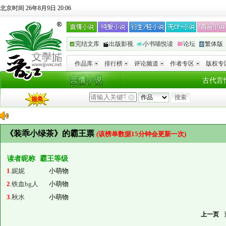
北京时间 26年8月9日 20:06
完结文库
出版影视
小书喵悦读
论坛
繁体版
作品库
排行榜
评论频道
作者专区
版权专
古代言
《装乖小绿茶》的霸王票
(该榜单数据15分钟会更新一次)
读者昵称
霸王等级
1
.
妮妮
小萌物
2
.
铁血bg人
小萌物
3
.
秋水
小萌物
上一页