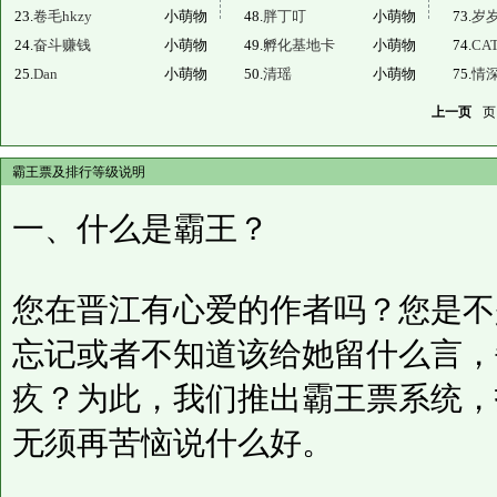
23.
卷毛hkzy
小萌物
48.
胖丁叮
小萌物
73.
岁
24.
奋斗赚钱
小萌物
49.
孵化基地卡
小萌物
74.
CA
25.
Dan
小萌物
50.
清瑶
小萌物
75.
情
上一页
页
霸王票及排行等级说明
一、什么是霸王？
您在晋江有心爱的作者吗？您是不
忘记或者不知道该给她留什么言，
疚？为此，我们推出霸王票系统，
无须再苦恼说什么好。