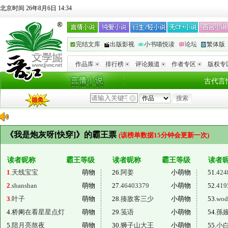
北京时间 26年8月6日 14:34
完结文库
出版影视
小书喵悦读
论坛
繁体版
作品库
排行榜
评论频道
作者专区
版权专
古代言
《我是炮灰呀[快穿]》的霸王票
(该榜单数据15分钟会更新一次)
读者昵称
霸王等级
读者昵称
霸王等级
读者
1
.
天线宝宝
萌物
26.
阿姜
小萌物
51.
424
2
.
shanshan
萌物
27.
46403379
小萌物
52.
419
3
.
叶子
萌物
28.
揍敌客三少
小萌物
53.
wod
4.
桥阑在看星星点灯
萌物
29.
笺语
小萌物
54.
孫
5.
陪月亮熬夜
萌物
30.
狮子山大王
小萌物
55.
小