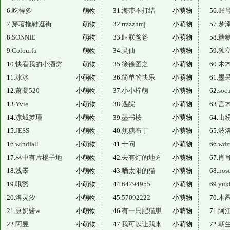
6.
吃得多
萌物
31.
海带不打结
小萌物
56.
账
7.
穿著拖鞋逛街
萌物
32.
rrzzzhmj
小萌物
57.
梦
8.
SONNIE
萌物
33.
叫朕爸爸
小萌物
58.
糖
9.
Colourfu
萌物
34.
灵仙
小萌物
59.
独
10.
快看我的小酒窝
萌物
35.
徐徐图之
小萌物
60.
木
11.
冰冰
小萌物
36.
简单的快乐
小萌物
61.
墨
12.
萧凝520
小萌物
37.
小小柠萌
小萌物
62.
socu
13.
Yvie
小萌物
38.
遇皖
小萌物
63.
言
14.
凉城梦瑾
小萌物
39.
墨书桉
小萌物
64.
山
15.
JESS
小萌物
40.
焦糖布丁
小萌物
65.
波
16.
windfall
小萌物
41.
十问
小萌物
66.
wdz
17.
林中有片橙子地
小萌物
42.
去有灯的地方
小萌物
67.
肖
18.
浅墨
小萌物
43.
晒太阳的猫
小萌物
68.
nos
19.
哦豁
小萌物
44.
64794955
小萌物
69.
yuk
20.
洛灵汐
小萌物
45.
57092222
小萌物
70.
木矞
21.
豆奶酱w
小萌物
46.
有一只肥猫崽
小萌物
71.
阿江
22.
阿昱
小萌物
47.
我可以让我来
小萌物
72.
朝