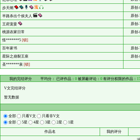
原创-
步天纲
原创-
半路杀出个侯夫人
原创-
王府宠妾
桃源农家日常
原创-
怪*******5
[锁]
百年家书
原创-
星际之崩裂王座
原创-
圣*******泉
[锁]
我的完结评分
平均分：
已评作品：
0
被屏蔽评论：
0
有评分权限的作品：
1
V文完结评分
暂无数据
全部
只看V文
只看非V文
全部
5星
4星
3星
2星
1星
作品名
我的评分