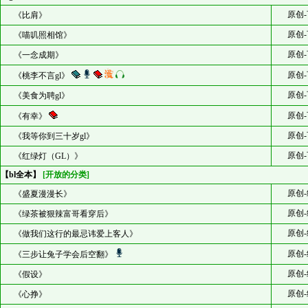
原创-
《比肩》
原创-
《喵叽照相馆》
原创-
《一念成期》
原创-
《桃李不言gl》
原创-
《美食为聘gl》
原创-
《有幸》
原创-
《我等你到三十岁gl》
原创-
《红绿灯（GL）》
【bl全本】
[开放的分类]
原创-
《盛夏漫漫长》
原创-
《绿茶被狠辣富哥看穿后》
原创-
《做我们这行的最忌讳爱上客人》
原创-
《三步让兔子学会后空翻》
原创-
《假设》
原创-
《心挣》