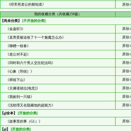
《经常死老公的都知道》
原创-
我的收藏分类（共收藏258篇）
【尚未分类】
[不开放的分类]
原创-
《金嘉轩3》
原创-
《直男受被迫收了十一个魅魔怎么办》
原创-
《聊赠一枝春》
原创-
《老公对不起》
原创-
《同时和六个男人交往犯法吗》
原创-
《心象［刑侦］》
原创-
《师祖下山》
原创-
《主播请就位[电竞]》
原创-
《我捡到一只猫》
原创-
《沈助理又在隐藏他的超能力》
【gl全本】
[开放的分类]
原创-
《故事里的事（GL）》
【gl】
[开放的分类]