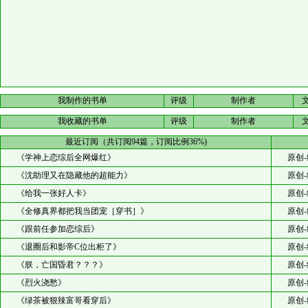
我制作的书单
评级
制作者
我收藏的书单
评级
制作者
最近订阅（共订阅94篇，订阅比例36%)
《学神上恋综后全网爆红》
原创-
《沈助理又在隐藏他的超能力》
原创-
《给我一张好人卡》
原创-
《全修真界都把我当团宠［穿书］》
原创-
《跟前任参加恋综后》
原创-
《退圈后和影帝C位出柜了》
原创-
《朕，亡国昏君？？？》
原创-
《烈火浇愁》
原创-
《绿茶被狠辣富哥看穿后》
原创-