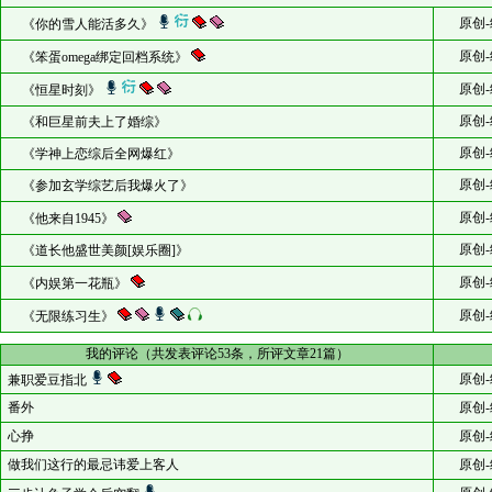
原创-
《你的雪人能活多久》
原创-
《笨蛋omega绑定回档系统》
原创-
《恒星时刻》
原创-
《和巨星前夫上了婚综》
原创-
《学神上恋综后全网爆红》
原创-
《参加玄学综艺后我爆火了》
原创-
《他来自1945》
原创-
《道长他盛世美颜[娱乐圈]》
原创-
《内娱第一花瓶》
原创-
《无限练习生》
我的评论（共发表评论53条，所评文章21篇）
原创-
兼职爱豆指北
番外
原创-
心挣
原创-
做我们这行的最忌讳爱上客人
原创-