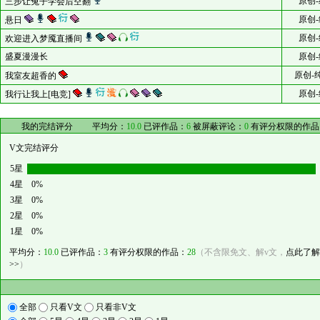
原创-
三步让兔子学会后空翻
原创-
悬日
原创-
欢迎进入梦魇直播间
盛夏漫漫长
原创-
原创-
我室友超香的
原创-
我行让我上[电竞]
我的完结评分
平均分：
10.0
已评作品：
6
被屏蔽评论：
0
有评分权限的作品
V文完结评分
5星
4星
0%
3星
0%
2星
0%
1星
0%
平均分：
10.0
已评作品：
3
有评分权限的作品：
28
（不含限免文、解v文，
点此了解
>>
）
全部
只看V文
只看非V文