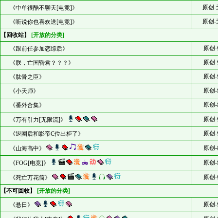
原创-
《中单很酷不聊天[电竞]》
原创-
《听说你也喜欢送[电竞]》
【回收站】
[开放的分类]
原创-
《跟前任参加恋综后》
原创-
《朕，亡国昏君？？？》
原创-
《肱骨之臣》
原创-
《小天师》
原创-
《番外合集》
原创-
《万有引力[无限流]》
原创-
《退圈后和影帝C位出柜了》
原创-
《山海高中》
原创-
《FOG[电竞]》
原创-
《死亡万花筒》
【不可回收】
[开放的分类]
原创-
《悬日》