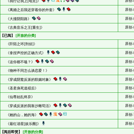
原创-
《我行让我上[电竞]》
原创-
《离婚之后我还穿着你的外套》
原创-
《大撞阴阳路》
原创-
《古典音乐之王[重生]》
【已阅】
[开放的分类]
原创-
《阡陌之环[刑侦]》
原创-
《拿捏声控的正确方式》
原创-
《这你都不嗑？》
原创-
《物种不同怎么谈恋爱！》
原创-
《穿成阴鸷反派的联姻对象》
原创-
《圣君身死道殒后》
原创-
《仙尊始乱终弃》
原创-
《穿成反派的我靠沙雕苟活》
原创-
《她的山，她的海》
原创-
《最红谐星[娱乐圈]》
【阅后即焚】
[开放的分类]