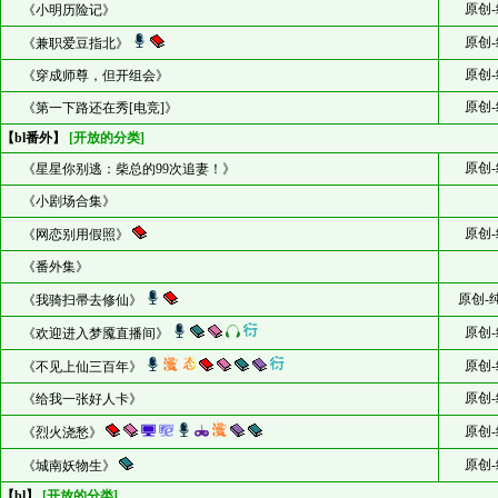
原创-
《小明历险记》
原创-
《兼职爱豆指北》
原创-
《穿成师尊，但开组会》
原创-
《第一下路还在秀[电竞]》
【bl番外】
[开放的分类]
原创-
《星星你别逃：柴总的99次追妻！》
《小剧场合集》
原创-
《网恋别用假照》
《番外集》
原创-
《我骑扫帚去修仙》
原创-
《欢迎进入梦魇直播间》
原创-
《不见上仙三百年》
原创-
《给我一张好人卡》
原创-
《烈火浇愁》
原创-
《城南妖物生》
【bl】
[开放的分类]