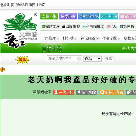
北京时间 26年8月10日 11:47
完结文库
出版影视
小书喵悦读
论坛
繁体版
作品库
排行榜
评论频道
作者专区
版权专
古代言
老天奶啊我產品好好磕的
读者徽章
还没有写过长评呢~