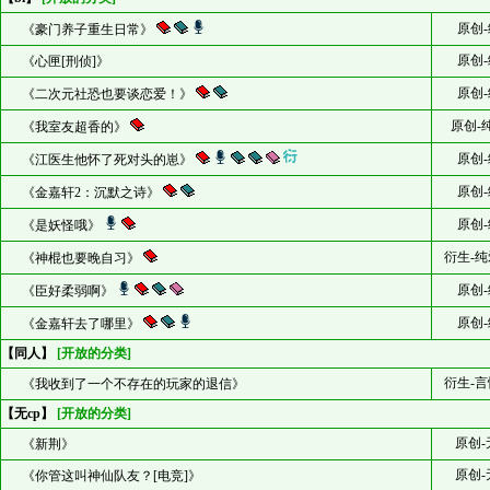
原创-
《豪门养子重生日常》
原创-
《心匣[刑侦]》
原创-
《二次元社恐也要谈恋爱！》
原创-
《我室友超香的》
原创-
《江医生他怀了死对头的崽》
原创-
《金嘉轩2：沉默之诗》
原创-
《是妖怪哦》
衍生-纯
《神棍也要晚自习》
原创-
《臣好柔弱啊》
原创-
《金嘉轩去了哪里》
【同人】
[开放的分类]
衍生-言
《我收到了一个不存在的玩家的退信》
【无cp】
[开放的分类]
原创-
《新荆》
原创-
《你管这叫神仙队友？[电竞]》