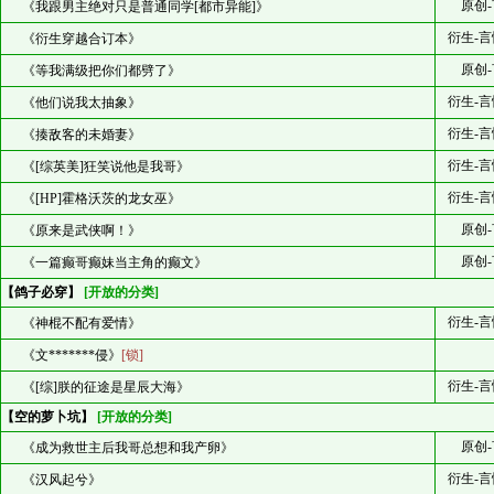
原创-
《我跟男主绝对只是普通同学[都市异能]》
衍生-言
《衍生穿越合订本》
原创-
《等我满级把你们都劈了》
衍生-言
《他们说我太抽象》
衍生-言
《揍敌客的未婚妻》
衍生-言
《[综英美]狂笑说他是我哥》
衍生-言
《[HP]霍格沃茨的龙女巫》
原创-
《原来是武侠啊！》
原创-
《一篇癫哥癫妹当主角的癫文》
【鸽子必穿】
[开放的分类]
衍生-言
《神棍不配有爱情》
《文*******侵》
[锁]
衍生-言
《[综]朕的征途是星辰大海》
【空的萝卜坑】
[开放的分类]
原创-
《成为救世主后我哥总想和我产卵》
衍生-言
《汉风起兮》