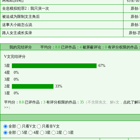
两相欢[白蛇]
衍生-言
全息模拟犯罪2：我只演一次
原创-
被迫成为限制文主角后
原创-
这事大小姐怎么说
原创-
路人女主成长实录
原创-
我的完结评分
平均分：
8.0
已评作品：
4
被屏蔽评论：
0
有评分权限的作品
V文完结评分
5星
67%
4星
0%
3星
0%
2星
33%
1星
0%
平均分：
8.0
已评作品：
3
有评分权限的作品：
35
（不含限免文、解v文，
点此了解
>>
）
全部
只看V文
只看非V文
全部
5星
4星
3星
2星
1星