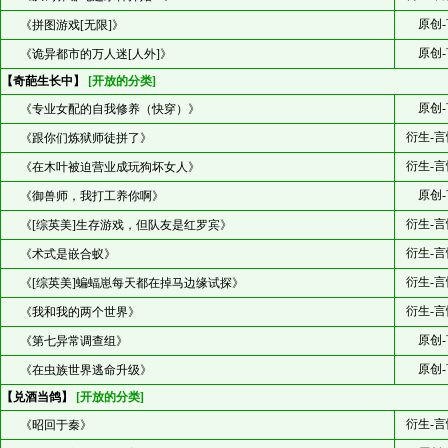
原创-
《拼图游戏[无限]》
原创-
《诡异都市的万人迷[人外]》
【奇葩生长中】
[开放的分类]
原创-
《专业女配的自我修养（快穿）》
衍生-言
《跟你们炼狱师徒拼了》
衍生-言
《在木叶被迫营业成玩狗坏女人》
原创-
《御兽师，我打工养你啊》
衍生-言
《[综英美]生存游戏，但队友是红罗宾》
衍生-言
《术式是嵌合蚁》
衍生-言
《[综英美]蝙蝠崽每天都在掉马边缘试探》
衍生-言
《我和我的两个世界》
原创-
《第七异常调查组》
原创-
《在虫族世界逃命升级》
【兑酒当鸽】
[开放的分类]
衍生-言
《昭回于秦》