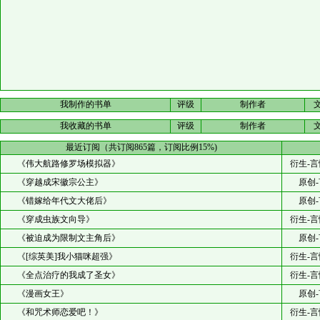
我制作的书单
评级
制作者
我收藏的书单
评级
制作者
最近订阅（共订阅865篇，订阅比例15%)
《伟大航路修罗场模拟器》
衍生-言
《穿越成宋徽宗公主》
原创-
《错嫁给年代文大佬后》
原创-
《穿成虫族文向导》
衍生-言
《被迫成为限制文主角后》
原创-
《[综英美]我小猫咪超强》
衍生-言
《全点治疗的我成了圣女》
衍生-言
《漫画女王》
原创-
《和咒术师恋爱吧！》
衍生-言