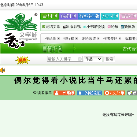
北京时间 26年8月6日 10:43
完结文库
出版影视
小书喵悦读
论坛
繁体版
作品库
排行榜
评论频道
作者专区
版权专
古代言
偶尔觉得看小说比当牛马还累
读者徽章
还没有写过长评呢~