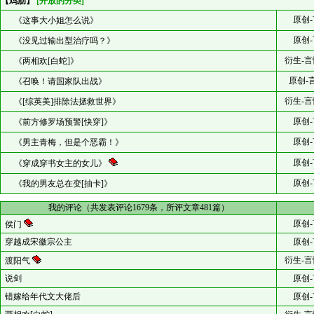
【鸡肋】
[开放的分类]
原创-
《这事大小姐怎么说》
原创-
《没见过输出型治疗吗？》
衍生-言
《两相欢[白蛇]》
原创-
《召唤！请国家队出战》
衍生-言
《[综英美]排除法拯救世界》
原创-
《前方修罗场预警[快穿]》
原创-
《男主青梅，但是个恶霸！》
原创-
《穿成穿书女主的女儿》
原创-
《我的男友总在变[抽卡]》
我的评论（共发表评论1679条，所评文章481篇）
原创-
侯门
穿越成宋徽宗公主
原创-
衍生-言
渡阳气
说剑
原创-
错嫁给年代文大佬后
原创-