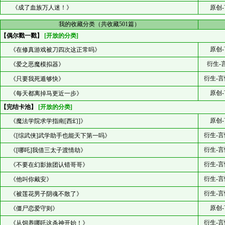
《成了血族万人迷！》
原创-
我的收藏分类（共收藏501篇）
【偶尔戳一戳】
[开放的分类]
原创-
《在修真游戏被刀四次这正常吗》
衍生-
《爱之恶魔模拟器》
衍生-言
《只要我死遁够快》
原创-
《每天都离掉马更近一步》
【完结卡池】
[开放的分类]
原创-
《魔法学院求学指南[西幻]》
衍生-言
《[综武侠]武学助手也能天下第一吗》
衍生-言
《[哪吒]我借三太子渡情劫》
衍生-言
《不要在幻影旅团认错哥哥》
衍生-言
《他叫你戴安》
衍生-言
《被莲花男子阴魂不散了》
原创-
《僵尸恋爱守则》
衍生-言
《从饲养哪吒这杀神开始！》