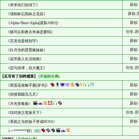
原创-
《求求你们别演了》
原创-
《强制标记高岭之花后》
原创-
《Alpha×Beta×Alpha[星际ABO]》
衍生-言
《猫可以和奥古米谈恋爱吗》
原创-
《言灵但是错别字》
原创-
《白月光的背景板妹妹》
原创-
《花市路人生活指南》
衍生-言
《恋与排球，但大魔王》
【反耳有了别样感觉】
[开放的分类]
原创-
《黑莲花攻略手册[穿书]》
原创-
《你猜我能活几天》
原创-
《月光变奏曲》
衍生-言
《综武侠之笔诛天下》
原创-
《系统之当软妹子穿成BOSS》
《一*******祥》
[锁]