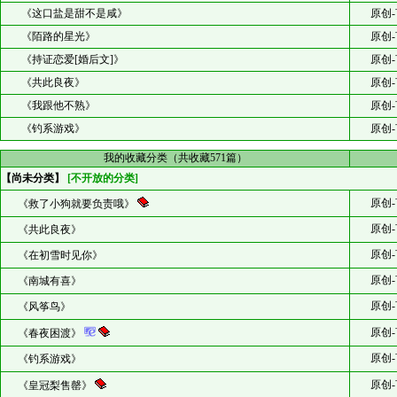
《这口盐是甜不是咸》
原创-
《陌路的星光》
原创-
《持证恋爱[婚后文]》
原创-
《共此良夜》
原创-
《我跟他不熟》
原创-
《钓系游戏》
原创-
我的收藏分类（共收藏571篇）
【尚未分类】
[不开放的分类]
原创-
《救了小狗就要负责哦》
原创-
《共此良夜》
原创-
《在初雪时见你》
原创-
《南城有喜》
原创-
《风筝鸟》
原创-
《春夜困渡》
原创-
《钓系游戏》
原创-
《皇冠梨售罄》