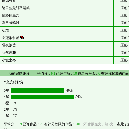
南城有喜
原创-
这口盐是甜不是咸
原创-
陌路的星光
原创-
夏日蝉鸣时
原创-
初燃
原创-
原创-
皇冠梨售罄
雪夜滚烫
原创-
红气养我
原创-
小城之冬
原创-
我的完结评分
平均分：
9.1
已评作品：
30
被屏蔽评论：
0
有评分权限的作品
V文完结评分
5星
46%
4星
54%
3星
0%
2星
0%
1星
0%
平均分：
8.9
已评作品：
26
有评分权限的作品：
201
（不含限免文、解v文，
点此了