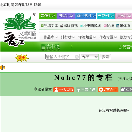
北京时间 26年8月8日 12:01
完结文库
出版影视
小书喵悦读
论坛
繁体版
作品库
排行榜
评论频道
作者专区
版权专
古代言
Nohc77的专栏
[
关注此
读者徽章
还没有写过长评呢~