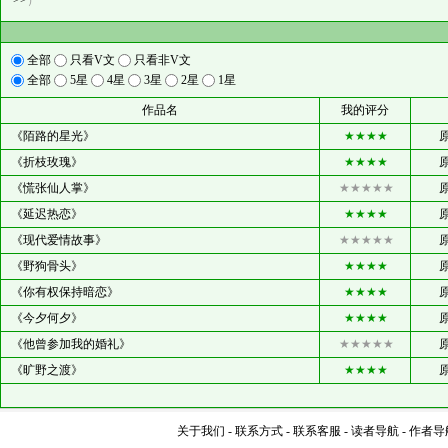
>>
）
全部
只看V文
只看非V文
全部
5星
4星
3星
2星
1星
作品名
我的评分
《陌路的星光》
★★★★
《折枝玫瑰》
★★★★
《慌张仙人掌》
★★★★★
《延迟热恋》
★★★★
《现代爱情故事》
★★★★★
《野狗骨头》
★★★★
《你有权保持暗恋》
★★★★
《今夕何夕》
★★★★
《他曾参加我的婚礼》
★★★★★
《旷野之渡》
★★★★
关于我们
-
联系方式
-
联系客服
-
读者导航
-
作者导