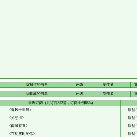
我制作的书单
评级
制作者
我收藏的书单
评级
制作者
最近订阅（共订阅352篇，订阅比例88%)
《春风十里醉》
原创-
《如意街》
原创-
《南城有喜》
原创-
《在初雪时见你》
原创-