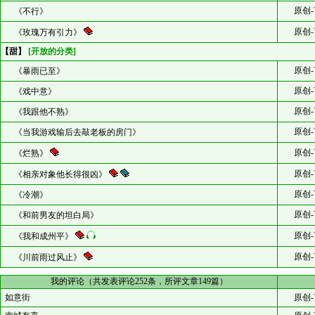
原创-
《不行》
原创-
《玫瑰万有引力》
【甜】
[开放的分类]
原创-
《暴雨已至》
原创-
《戏中意》
原创-
《我跟他不熟》
原创-
《当我游戏输后去敲老板的房门》
原创-
《烂熟》
原创-
《相亲对象他长得很凶》
原创-
《冷潮》
原创-
《和前男友的坦白局》
原创-
《我和成州平》
原创-
《川前雨过风止》
我的评论（共发表评论252条，所评文章149篇）
如意街
原创-