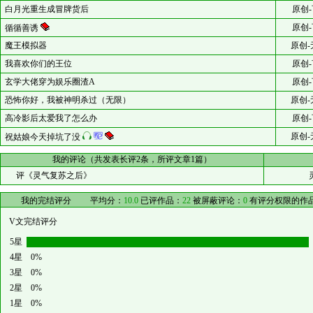
白月光重生成冒牌货后
原创-
原创-
循循善诱
魔王模拟器
原创-
我喜欢你们的王位
原创-
玄学大佬穿为娱乐圈渣A
原创-
恐怖你好，我被神明杀过（无限）
原创-
高冷影后太爱我了怎么办
原创-
原创-
祝姑娘今天掉坑了没
我的评论（共发表长评2条，所评文章1篇）
评《灵气复苏之后》
我的完结评分
平均分：
10.0
已评作品：
22
被屏蔽评论：
0
有评分权限的作
V文完结评分
5星
4星
0%
3星
0%
2星
0%
1星
0%