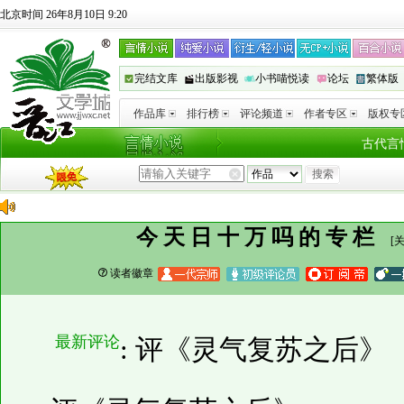
北京时间 26年8月10日 9:20
完结文库
出版影视
小书喵悦读
论坛
繁体版
作品库
排行榜
评论频道
作者专区
版权专
古代言
今天日十万吗的专栏
[
读者徽章
最新评论
: 评《灵气复苏之后》