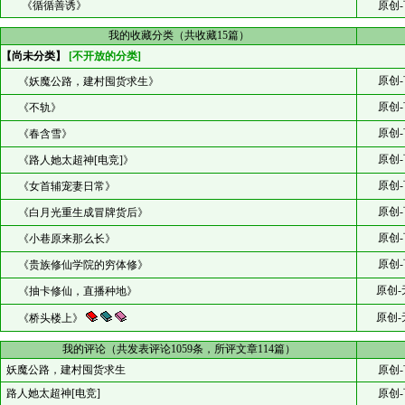
《循循善诱》
原创-
我的收藏分类（共收藏15篇）
【尚未分类】
[不开放的分类]
原创-
《妖魔公路，建村囤货求生》
原创-
《不轨》
原创-
《春含雪》
原创-
《路人她太超神[电竞]》
原创-
《女首辅宠妻日常》
原创-
《白月光重生成冒牌货后》
原创-
《小巷原来那么长》
原创-
《贵族修仙学院的穷体修》
原创-
《抽卡修仙，直播种地》
原创-
《桥头楼上》
我的评论（共发表评论1059条，所评文章114篇）
妖魔公路，建村囤货求生
原创-
路人她太超神[电竞]
原创-