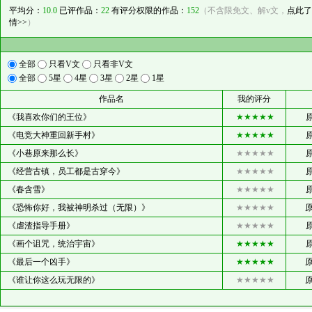
平均分：
10.0
已评作品：
22
有评分权限的作品：
152
（不含限免文、解v文，
点此了
情>>
）
全部
只看V文
只看非V文
全部
5星
4星
3星
2星
1星
作品名
我的评分
《我喜欢你们的王位》
★★★★★
《电竞大神重回新手村》
★★★★★
《小巷原来那么长》
★★★★★
《经营古镇，员工都是古穿今》
★★★★★
《春含雪》
★★★★★
《恐怖你好，我被神明杀过（无限）》
★★★★★
原
《虐渣指导手册》
★★★★★
《画个诅咒，统治宇宙》
★★★★★
《最后一个凶手》
★★★★★
原
《谁让你这么玩无限的》
★★★★★
原