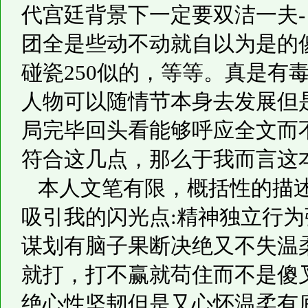
代宫廷背景下一定要双洁一夫-
团全是些动不动就自以为是的
碰瓷250似的，等等。真是有
人物可以随情节本身去发展但
局完毕回头看能够呼应全文而
符合这几点，那么于我而言这
本人文笔有限，概括性的描
吸引我的闪光点:精神独立行为
谋划有脑子果断决绝又不失温柔
就打，打不赢就苟住而不是傻
绝心性坚韧但是又心怀温柔有