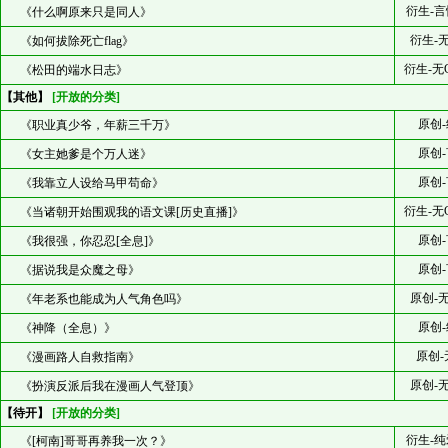
衍生-言
《什么啊原来只是同人》
衍生-
《如何拔除死亡flag》
衍生-无
《松田的端水日志》
【其他】
[开放的分类]
原创-
《职业真少爷，年薪三千万》
原创-
《女主她爹是个万人迷》
原创-
《我靠立人设给马甲苟命》
衍生-无
《当诸朝开始围观我的语文课[历史直播]》
原创-
《我很强，你忍忍[全息]》
原创-
《据说我是众魔之母》
原创-
《年老系也能成为人气角色吗》
原创-
《神降（全息）》
原创-
《漫画路人自救指南》
原创-
《扮演反派后我在漫画人气登顶》
【待开】
[开放的分类]
衍生-纯
《[柯南]哥哥再养我一次？》