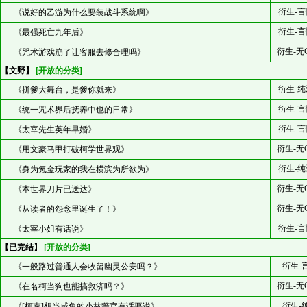
衍生-言
《说好的乙游为什么要装战斗系统啊》
衍生-言
《最强死亡九年后》
衍生-无
《咒术游戏崩了让客服去修合理吗》
【文野】
[开放的分类]
衍生-纯
《拼爹大舞台，是爹你就来》
衍生-言
《统一咒术界后抚养中也的日常》
衍生-言
《太宰先生英年早婚》
衍生-无
《用文豪马甲打破柯学世界观》
衍生-纯
《身为氪金玩家的我在横滨为所欲为》
衍生-无
《本世界刀片已送达》
衍生-无
《从读者的怨念里诞生了！》
衍生-言
《太宰小姐有话说》
【已完结】
[开放的分类]
衍生-
《一般路过普通人会收留幽灵公安吗？》
衍生-无
《在名柯当狗也能搞救济吗？》
衍生-
《[柯南]想当咸鱼的小林警官有话要说》