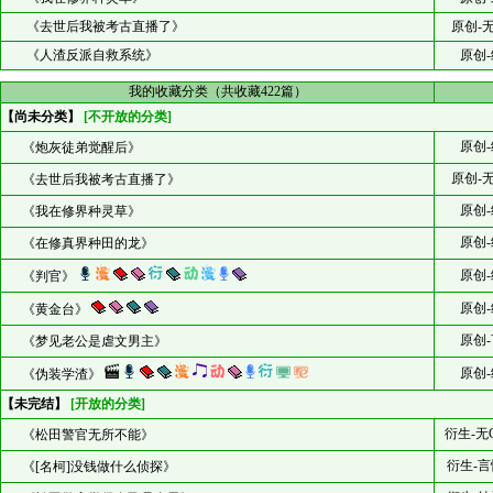
《去世后我被考古直播了》
原创-
《人渣反派自救系统》
原创-
我的收藏分类（共收藏422篇）
【尚未分类】
[不开放的分类]
原创-
《炮灰徒弟觉醒后》
原创-
《去世后我被考古直播了》
原创-
《我在修界种灵草》
原创-
《在修真界种田的龙》
原创-
《判官》
原创-
《黄金台》
原创-
《梦见老公是虐文男主》
原创-
《伪装学渣》
【未完结】
[开放的分类]
衍生-无
《松田警官无所不能》
衍生-言
《[名柯]没钱做什么侦探》