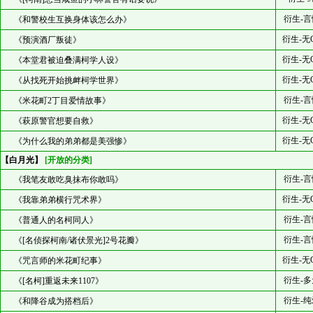
衍生-言
《和警校生互换身体该怎么办》
衍生-无
《预演酒厂叛徒》
衍生-无
《本堂君被迫叠满柯学人设》
衍生-无
《从找死开始挑衅柯学世界》
衍生-言
《米花町2丁目爱情故事》
衍生-无
《萩原警官想要自救》
衍生-无
《为什么我的弟弟都是美强惨》
【白月光】
[开放的分类]
衍生-言
《我笔友敢吃臭抹布你敢吗》
衍生-无
《我靠弟弟横行咒术界》
衍生-言
《普通人的名柯同人》
衍生-言
《[名侦探柯南/诸伏景光]2号花瓣》
衍生-无
《咒言师的米花町纪事》
衍生-多
《[名柯]重返未来1107》
衍生-纯
《和降谷成为搭档后》