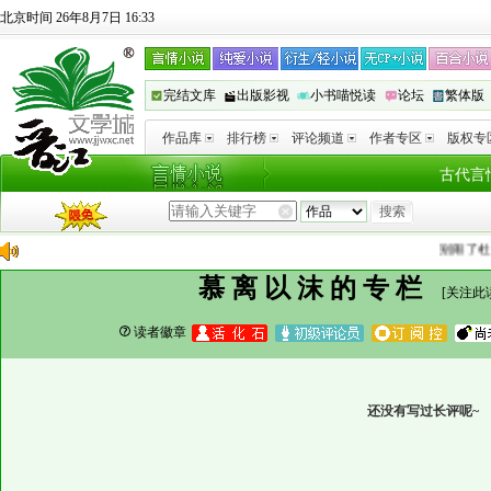
北京时间 26年8月7日 16:33
完结文库
出版影视
小书喵悦读
论坛
繁体版
作品库
排行榜
评论频道
作者专区
版权专
古代言
别闹了杜衡
慕离以沫的专栏
[
关注此
读者徽章
还没有写过长评呢~