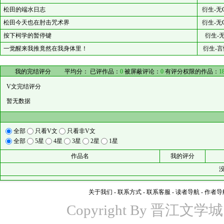
松田的端水日志
衍生-无
松田今天也在肘击咒术界
衍生-无
按下柯学的暂停键
衍生-
一觉醒来我推竟然在我身体里！
衍生-言
我的完结评分
平均分：
已评作品：
0
被屏蔽评论：
0
有评分权限的作品：
1
V文完结评分
暂无数据
全部
只看V文
只看非V文
全部
5星
4星
3星
2星
1星
作品名
我的评分
关于我们
-
联系方式
-
联系客服
-
读者导航
-
作者导
Copyright By 晋江文学城 www