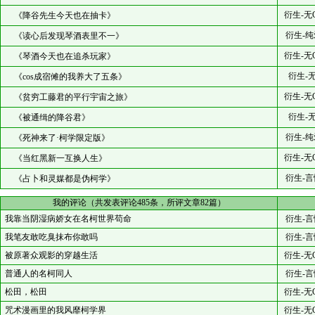
衍生-无
《降谷先生今天也在抽卡》
衍生-纯
《读心后发现琴酒表里不一》
衍生-无
《琴酒今天也在追杀玩家》
衍生-
《cos成宿傩的我养大了五条》
衍生-无
《贫穷工藤君的平行宇宙之旅》
衍生-
《被通缉的降谷君》
衍生-纯
《死神来了·柯学限定版》
衍生-无
《当红黑新一互换人生》
衍生-言
《占卜和灵媒都是伪柯学》
我的评论（共发表评论485条，所评文章82篇）
我靠当阴湿病娇女在名柯世界苟命
衍生-言
我笔友敢吃臭抹布你敢吗
衍生-言
被原著众观影的穿越生活
衍生-无
普通人的名柯同人
衍生-言
松田，松田
衍生-无
咒术漫画里的我风靡柯学界
衍生-无