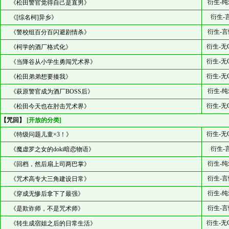
衍生-纯
《松田警官觉得自己是直男》
衍生-
《[综名柯]异乡》
衍生-言
《警校组百分百闪避剧情杀》
衍生-无
《柯学的酒厂格式化》
衍生-无
《当降谷从小学生勇闯咒术界》
衍生-无
《松田弟弟想要揍我》
衍生-纯
《萩原警官成为酒厂BOSS后》
衍生-无
《松田今天也在肘击咒术界》
【咒回】
[开放的分类]
衍生-无
《特级问题儿童×3！》
衍生-
《魔虚罗之女的doki暗恋物语》
衍生-纯
《回档，然后扇上司两巴掌》
衍生-言
《咒术高专大三角建设日常》
衍生-纯
《穿成无惨后拿下了最强》
衍生-言
《是欺诈师，不是咒术师》
衍生-无
《转生成宿姐之后的日常生活》