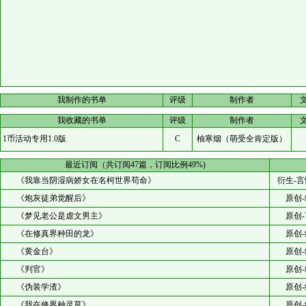
我制作的书单
评级
制作者
我收藏的书单
评级
制作者
1币活动专用1.0版
C
柚寒烟（萌受全肯定版）
最近订阅（共订阅47篇，订阅比例49%)
《我靠当阴湿病娇女在名柯世界苟命》
衍生-言
《炮灰徒弟觉醒后》
原创-
《梦见老公是虐文男主》
原创-
《在修真界种田的龙》
原创-
《黄金台》
原创-
《判官》
原创-
《伪装学渣》
原创-
《我在修界种灵草》
原创-