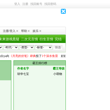
登入
注册
找回账号
找回密码
注册/登入
帮助
娱乐
未来游戏悬疑
二次元言情
衍生言情
完结
a
向
《月亮的伏笔》肆典
投了
1个深水鱼雷
好好学习
向
《某某》木苏里
投了
2个深水
霸王排行榜
作者名字
霸王等级
琰华七宝
小萌物