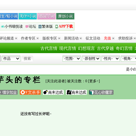
小书喵悦读
论坛
繁体版
APP下载
评论频道
作者专区
版权专区
新闻活动
征文活动
充值
求助投诉
古代言情
现代言情
幻想现言
古代穿越
奇幻言情
是小白白y
芋头的专栏
[
关注此读者
] 被关注数：
0
[更多>]
还没有写过长评呢~