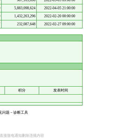
5
987,165,696
2022-05-05 09:00:00
0
5,883,098,624
2022-04-05 21:00:00
0
1,432,263,296
2022-02-20 00:00:00
7
232,087,648
2022-02-27 09:00:00
积分
发表时间
见问题
－
诊断工具
网监部门直接致电通知删除违规内容