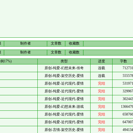
级
制作者
文章数
收藏数
级
制作者
文章数
收藏数
17%)
类型
进度
字数
原创-纯爱-幻想未来-传奇
连载
71273
原创-纯爱-架空历史-爱情
连载
55557
原创-纯爱-近代现代-爱情
完结
53197
原创-纯爱-近代现代-爱情
完结
32996
原创-纯爱-近代现代-爱情
完结
30244
原创-纯爱-幻想未来-游戏
完结
136647
原创-纯爱-近代现代-爱情
完结
65876
原创-纯爱-近代现代-爱情
完结
64700
原创-言情-架空历史-爱情
完结
49413