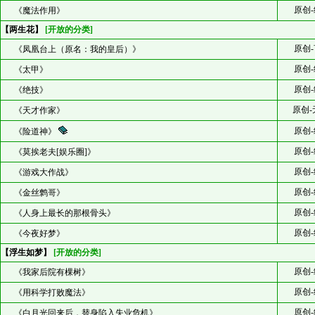
原创-
《魔法作用》
【两生花】
[开放的分类]
原创-
《凤凰台上（原名：我的皇后）》
原创-
《太甲》
原创-
《绝技》
原创-
《天才作家》
原创-
《险道神》
原创-
《莫挨老夫[娱乐圈]》
原创-
《游戏大作战》
原创-
《金丝鹩哥》
原创-
《人身上最长的那根骨头》
原创-
《今夜好梦》
【浮生如梦】
[开放的分类]
原创-
《我家后院有棵树》
原创-
《用科学打败魔法》
原创-
《白月光回来后，替身陷入失业危机》