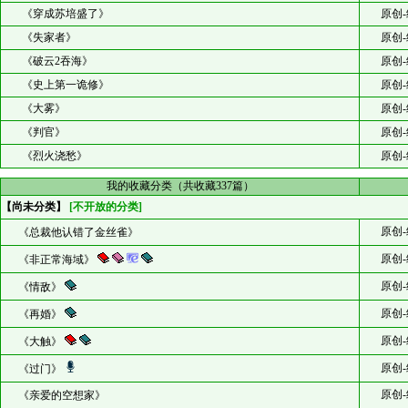
《穿成苏培盛了》
原创-
《失家者》
原创-
《破云2吞海》
原创-
《史上第一诡修》
原创-
《大雾》
原创-
《判官》
原创-
《烈火浇愁》
原创-
我的收藏分类（共收藏337篇）
【尚未分类】
[不开放的分类]
原创-
《总裁他认错了金丝雀》
原创-
《非正常海域》
原创-
《情敌》
原创-
《再婚》
原创-
《大触》
原创-
《过门》
原创-
《亲爱的空想家》