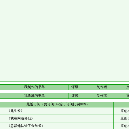
我制作的书单
评级
制作者
我收藏的书单
评级
制作者
最近订阅（共订阅147篇，订阅比例94%)
《此生长》
原创-
《我在网游修仙》
原创-
《总裁他认错了金丝雀》
原创-