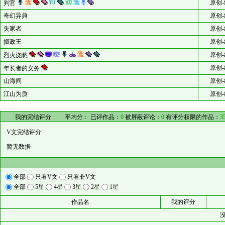
原创-
判官
奇幻异典
原创-
失家者
原创-
摄政王
原创-
原创-
烈火浇愁
原创-
年长者的义务
山海间
原创-
江山为质
原创-
我的完结评分
平均分：
已评作品：
0
被屏蔽评论：
0
有评分权限的作品：
3
V文完结评分
暂无数据
全部
只看V文
只看非V文
全部
5星
4星
3星
2星
1星
作品名
我的评分