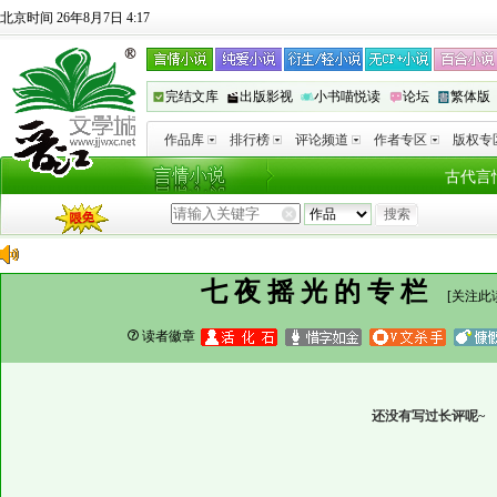
北京时间 26年8月7日 4:17
完结文库
出版影视
小书喵悦读
论坛
繁体版
作品库
排行榜
评论频道
作者专区
版权专
古代言
七夜摇光的专栏
[
关注此
读者徽章
还没有写过长评呢~