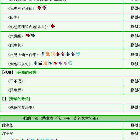
原创-
《我在网游修仙》
原创-
《回零》
原创-
《他总问我送命题[末世]》
原创-
《大觉醒》
原创-
《此生长》
原创-
《不见上仙三百年》
原创-
《剑名不奈何》
【代餐】
[开放的分类]
原创-
《子不语》
原创-
《浮生尽》
【】
[开放的分类]
原创-
《佩德的魔法书》
我的评论（共发表评论136条，所评文章57篇）
此生长
原创-
浮生尽
原创-