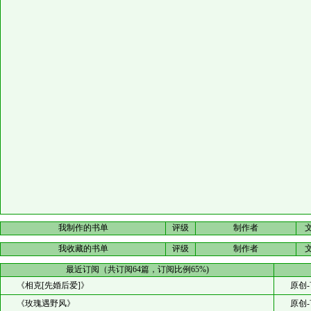
我制作的书单
评级
制作者
我收藏的书单
评级
制作者
最近订阅（共订阅64篇，订阅比例65%)
《相克[先婚后爱]》
原创-
《玫瑰遇野风》
原创-