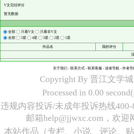
V文完结评分
暂无数据
全部
只看V文
只看非V文
全部
5星
4星
3星
2星
1星
作品名
我的评分
关于我们
-
联系方式
-
联系客服
-
读者导航
-
作者导
Copyright By 晋江文学城 www
Processed in 0.00 seco
违规内容投诉/未成年投诉热线400-87
邮箱help@jjwxc.co
本站作品（专栏、小说、评论、