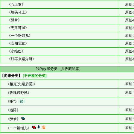
《心上友》
原创-
《墙头马上》
原创-
《醉拳》
原创-
《无路可退》
原创-
《一个钢镚儿》
原创-
《安知我意》
原创-
《小结巴》
原创-
《好再来婚介所》
原创-
我的收藏分类（共收藏66篇）
【尚未分类】
[不开放的分类]
原创-
《相克[先婚后爱]》
原创-
《玫瑰遇野风》
《哑*》
[锁]
原创-
《迷阵》
原创-
《醉拳》
原创-
《一个钢镚儿》