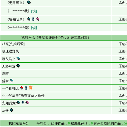
原创-
《无路可退》
《二*******我》
[锁]
原创-
《安知我意》
《一*******壳》
[锁]
我的评论（共发表评论444条，所评文章91篇）
相克[先婚后爱]
原创-
玫瑰遇野风
原创-
原创-
墙头马上
原创-
无路可退
迷阵
原创-
原创-
醉拳
原创-
一个钢镚儿
小小的故事*所有文章之番外
原创-
原创-
安知我意
原创-
从众
我的完结评分
平均分：
已评作品：
0
被屏蔽评论：
0
有评分权限的作品：
5