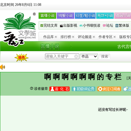
北京时间 26年8月6日 11:08
完结文库
出版影视
小书喵悦读
论坛
繁体版
作品库
排行榜
评论频道
作者专区
版权专
古代言
啊啊啊啊啊啊的专栏
[
读者徽章
还没有写过长评呢~