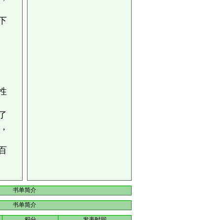
下
性
了
，
百
书单简介
书单简介
积分
发表时间