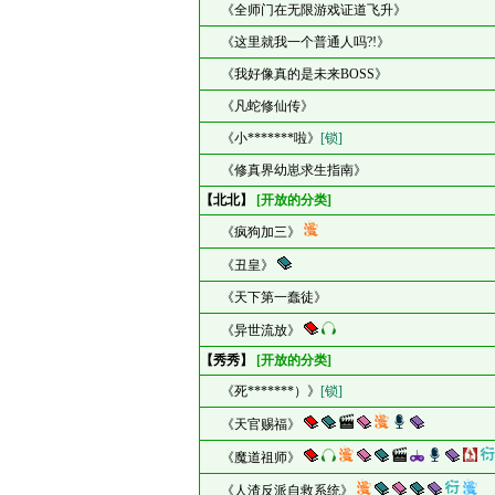
《全师门在无限游戏证道飞升》
《这里就我一个普通人吗?!》
《我好像真的是未来BOSS》
《凡蛇修仙传》
《小*******啦》
[锁]
《修真界幼崽求生指南》
【北北】
[开放的分类]
《疯狗加三》
《丑皇》
《天下第一蠢徒》
《异世流放》
【秀秀】
[开放的分类]
《死*******）》
[锁]
《天官赐福》
《魔道祖师》
《人渣反派自救系统》