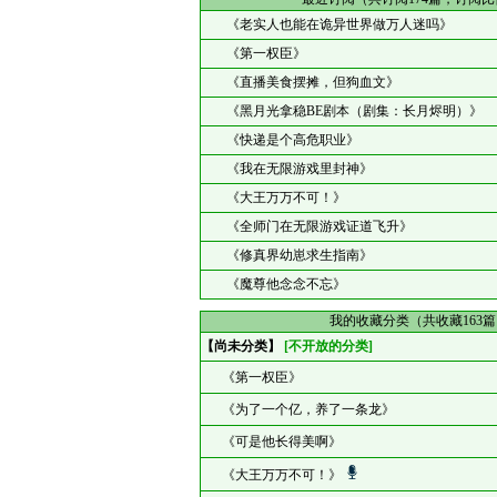
《老实人也能在诡异世界做万人迷吗》
《第一权臣》
《直播美食摆摊，但狗血文》
《黑月光拿稳BE剧本（剧集：长月烬明）》
《快递是个高危职业》
《我在无限游戏里封神》
《大王万万不可！》
《全师门在无限游戏证道飞升》
《修真界幼崽求生指南》
《魔尊他念念不忘》
我的收藏分类（共收藏163篇
【尚未分类】
[不开放的分类]
《第一权臣》
《为了一个亿，养了一条龙》
《可是他长得美啊》
《大王万万不可！》