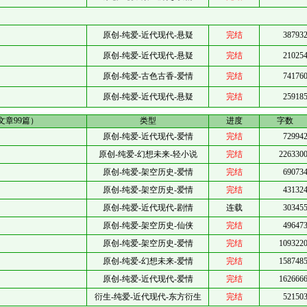
原创-纯爱-近代现代-悬疑
完结
38793
原创-纯爱-近代现代-悬疑
完结
21025
原创-纯爱-古色古香-爱情
完结
74176
原创-纯爱-近代现代-悬疑
完结
25918
文章99篇）
类型
进度
字数
原创-纯爱-近代现代-爱情
完结
72994
原创-纯爱-幻想未来-轻小说
完结
226330
原创-纯爱-架空历史-爱情
完结
69073
原创-纯爱-架空历史-爱情
完结
43132
原创-纯爱-近代现代-剧情
连载
30345
原创-纯爱-架空历史-仙侠
完结
49647
原创-纯爱-架空历史-爱情
完结
109322
原创-纯爱-幻想未来-爱情
完结
158748
原创-纯爱-近代现代-爱情
完结
162666
衍生-纯爱-近代现代-东方衍生
完结
52150