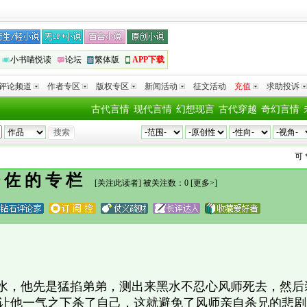
小书喵悦读
论坛
繁体版
APP下载
评论频道
作者专区
版权专区
新闻活动
征文活动
充值
求助投诉
古代言情
现代言情
幻想现言
古代穿越
奇幻言情
可＊
向
~佐的专栏
[
关注此读者
] 被关注数：
0
[更多>]
》
水，他先是猛掐弟弟，测出来黑水不忍心风师死去，然后
让他一气之下杀了自己，这就避免了风师亲自杀兄的悲剧