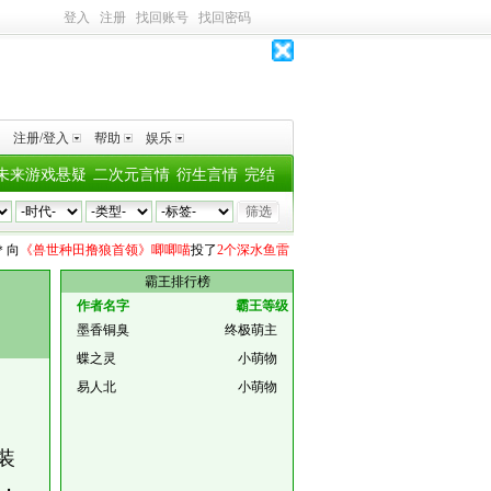
登入
注册
找回账号
找回密码
注册/登入
帮助
娱乐
未来游戏悬疑
二次元言情
衍生言情
完结
《兽世种田撸狼首领》唧唧喵
投了
2个深水鱼雷
没有名字
向
《驯化月亮[ABO]》爱情
霸王排行榜
作者名字
霸王等级
墨香铜臭
终极萌主
蝶之灵
小萌物
易人北
小萌物
装
，