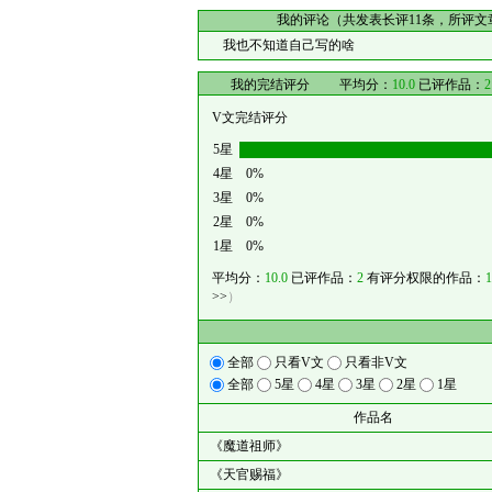
我的评论（共发表长评11条，所评文
我也不知道自己写的啥
我的完结评分
平均分：
10.0
已评作品：
2
V文完结评分
5星
4星
0%
3星
0%
2星
0%
1星
0%
平均分：
10.0
已评作品：
2
有评分权限的作品：
1
>>
）
全部
只看V文
只看非V文
全部
5星
4星
3星
2星
1星
作品名
《魔道祖师》
《天官赐福》