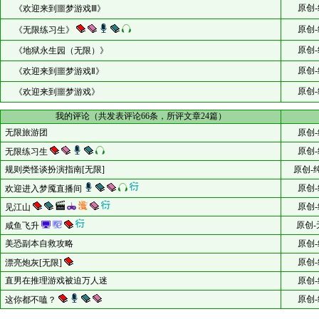
原创-
《欢迎来到噩梦游戏Ⅲ》
原创-
《无限练习生》
原创-
《地狱永生园（无限）》
原创-
《欢迎来到噩梦游戏Ⅱ》
原创-
《欢迎来到噩梦游戏》
我的评论（共发表评论66条，所评文章24篇）
无限旅游团
原创-
原创-
无限练习生
规则类怪谈扮演指南[无限]
原创-
原创-
欢迎进入梦魇直播间
原创-
见江山
原创-
咸鱼飞升
美恐副本自救攻略
原创-
原创-
漂亮炮灰[无限]
直男在推理游戏被迫万人迷
原创-
原创-
这你都不嗑？