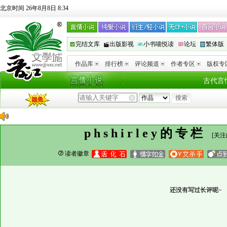
北京时间 26年8月8日 8:34
完结文库
出版影视
小书喵悦读
论坛
繁体版
作品库
排行榜
评论频道
作者专区
版权专
古代言
phshirley的专栏
[
关注
读者徽章
还没有写过长评呢~