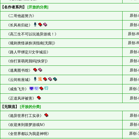
【名作者系列】
[开放的分类]
原创-
《二哥他超努力》
原创-
《长风有归处》
原创-
《高三生不可以玩诡异游戏！》
原创-
《规则类怪谈扮演指南[无限]》
原创-
《路人甲绑定JJ文学城后》
原创-
《你打算萌死我吗[快穿]》
原创-
《逃离图书馆》
原创-
《云间有座城》
原创-
《咸鱼飞升》
原创-
《正道风评被害》
【无限流】
[开放的分类]
原创-
《诡异世界打工实录》
原创-
《欢迎来到噩梦游戏Ⅳ》
原创-
《全世界都以为我是神明》