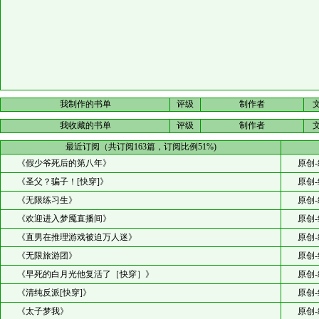
我制作的书单
评级
制作者
我收藏的书单
评级
制作者
最近订阅（共订阅163篇，订阅比例51%)
《假少爷死后的第八年》
原创-
《圣父？骗子！[快穿]》
原创-
《无限练习生》
原创-
《欢迎进入梦魇直播间》
原创-
《直男在推理游戏被迫万人迷》
原创-
《无限旅游团》
原创-
《早死的白月光他复活了［快穿］》
原创-
《清纯反派[快穿]》
原创-
《太子梦我》
原创-