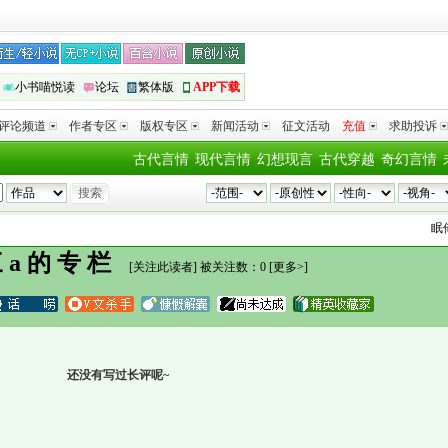
小书喵悦读
论坛
繁体版
APP下载
评论频道
作者专区
版权专区
新闻活动
征文活动
充值
求助投诉
古代言情
现代言情
幻想现言
古代穿越
奇幻言情
眠倚
三a的专栏
[
关注此读者
] 被关注数：
0
[更多>]
还没有写过长评呢~