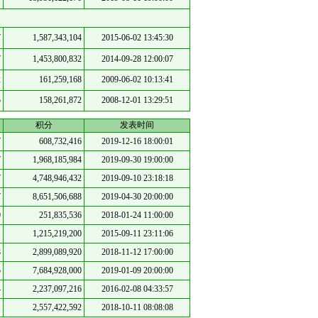
7
1,587,343,104
2015-06-02 13:45:30
7
1,453,800,832
2014-09-28 12:00:07
2
161,259,168
2009-06-02 10:13:41
5
158,261,872
2008-12-01 13:29:51
积分
发表时间
7
608,732,416
2019-12-16 18:00:01
7
1,968,185,984
2019-09-30 19:00:00
7
4,748,946,432
2019-09-10 23:18:18
7
8,651,506,688
2019-04-30 20:00:00
0
251,835,536
2018-01-24 11:00:00
1
1,215,219,200
2015-09-11 23:11:06
8
2,899,089,920
2018-11-12 17:00:00
5
7,684,928,000
2019-01-09 20:00:00
4
2,237,097,216
2016-02-08 04:33:57
1
2,557,422,592
2018-10-11 08:08:08