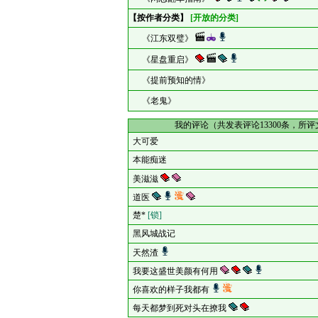
【按作者分类】
[开放的分类]
《江东双璧》
《星盘重启》
《提前预知的情》
《老鬼》
我的评论（共发表评论13300条，所评
大可爱
本能痴迷
美滋滋
道医
楚*
[锁]
黑风城战记
天然渣
我要这盛世美颜有何用
你喜欢的样子我都有
每天都梦到死对头在撩我