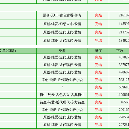
原创-无CP-古色古香-传奇
完结
21610
原创-纯爱-幻想未来-爱情
完结
14559
原创-纯爱-近代现代-爱情
完结
21175
原创-纯爱-近代现代-爱情
完结
18492
文章265篇）
类型
进度
字数
原创-纯爱-近代现代-爱情
完结
48702
原创-纯爱-近代现代-爱情
完结
36797
原创-纯爱-近代现代-爱情
完结
47868
原创-纯爱-近代现代-轻小说
完结
52312
/
完结
55961
衍生-纯爱-古色古香-古典衍生
完结
119986
衍生-纯爱-近代现代-东方衍生
完结
4656
原创-纯爱-近代现代-轻小说
完结
20016
原创-纯爱-近代现代-爱情
完结
22853
原创-纯爱-近代现代-爱情
完结
29723