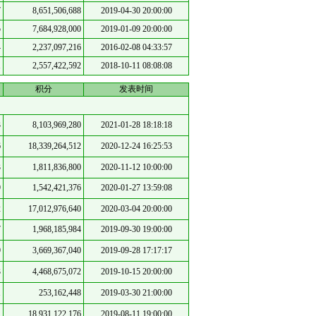
7
8,651,506,688
2019-04-30 20:00:00
5
7,684,928,000
2019-01-09 20:00:00
4
2,237,097,216
2016-02-08 04:33:57
1
2,557,422,592
2018-10-11 08:08:08
积分
发表时间
3
8,103,969,280
2021-01-28 18:18:18
6
18,339,264,512
2020-12-24 16:25:53
3
1,811,836,800
2020-11-12 10:00:00
9
1,542,421,376
2020-01-27 13:59:08
2
17,012,976,640
2020-03-04 20:00:00
7
1,968,185,984
2019-09-30 19:00:00
9
3,669,367,040
2019-09-28 17:17:17
3
4,468,675,072
2019-10-15 20:00:00
1
253,162,448
2019-03-30 21:00:00
1
18,931,122,176
2019-08-11 19:00:00