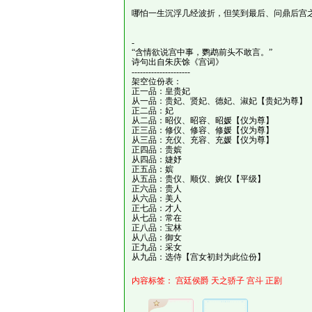
哪怕一生沉浮几经波折，但笑到最后、问鼎后宫
-
“含情欲说宫中事，鹦鹉前头不敢言。”
诗句出自朱庆馀《宫词》
---------------------
架空位份表：
正一品：皇贵妃
从一品：贵妃、贤妃、德妃、淑妃【贵妃为尊】
正二品：妃
从二品：昭仪、昭容、昭媛【仪为尊】
正三品：修仪、修容、修媛【仪为尊】
从三品：充仪、充容、充媛【仪为尊】
正四品：贵嫔
从四品：婕妤
正五品：嫔
从五品：贵仪、顺仪、婉仪【平级】
正六品：贵人
从六品：美人
正七品：才人
从七品：常在
正八品：宝林
从八品：御女
正九品：采女
从九品：选侍【宫女初封为此位份】
内容标签：
宫廷侯爵
天之骄子
宫斗
正剧