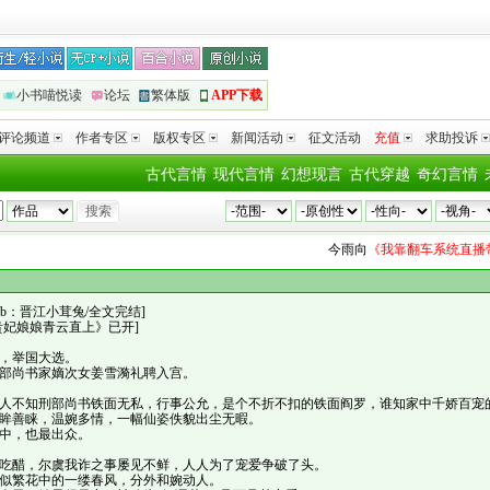
小书喵悦读
论坛
繁体版
APP下载
评论频道
作者专区
版权专区
新闻活动
征文活动
充值
求助投诉
古代言情
现代言情
幻想现言
古代穿越
奇幻言情
今雨
向
《我靠翻车系统直播带货成
vb：晋江小茸兔/全文完结]
贵妃娘娘青云直上》已开]
，举国大选。
部尚书家嫡次女姜雪漪礼聘入宫。
人不知刑部尚书铁面无私，行事公允，是个不折不扣的铁面阎罗，谁知家中千娇百宠
眸善睐，温婉多情，一幅仙姿佚貌出尘无暇。
中，也最出众。
吃醋，尔虞我诈之事屡见不鲜，人人为了宠爱争破了头。
似繁花中的一缕春风，分外和婉动人。