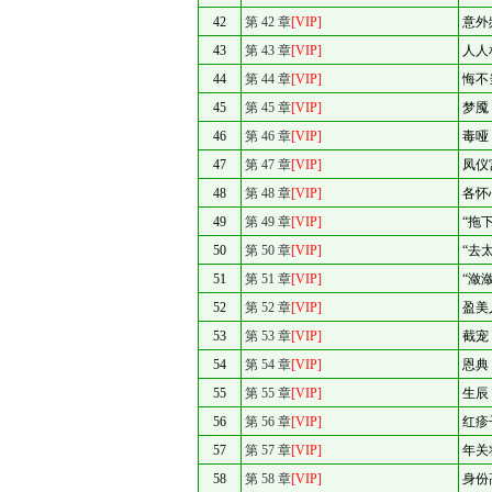
42
第 42 章
[VIP]
意外
43
第 43 章
[VIP]
人人
44
第 44 章
[VIP]
悔不
45
第 45 章
[VIP]
梦魇
46
第 46 章
[VIP]
毒哑
47
第 47 章
[VIP]
凤仪
48
第 48 章
[VIP]
各怀
49
第 49 章
[VIP]
“拖
50
第 50 章
[VIP]
“去
51
第 51 章
[VIP]
“潋
52
第 52 章
[VIP]
盈美
53
第 53 章
[VIP]
截宠
54
第 54 章
[VIP]
恩典
55
第 55 章
[VIP]
生辰
56
第 56 章
[VIP]
红疹
57
第 57 章
[VIP]
年关
58
第 58 章
[VIP]
身份