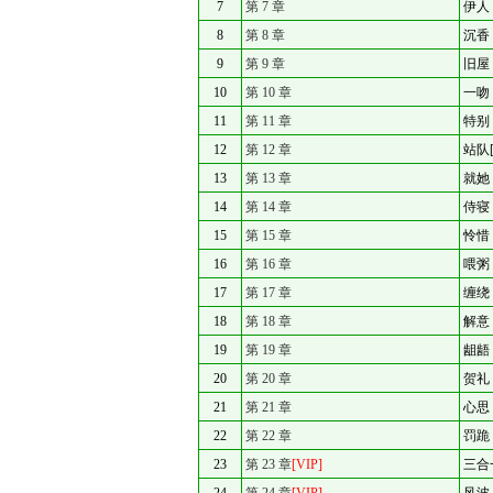
7
第 7 章
伊人
8
第 8 章
沉香
9
第 9 章
旧屋
10
第 10 章
一吻
11
第 11 章
特别
12
第 12 章
站队[
13
第 13 章
就她
14
第 14 章
侍寝
15
第 15 章
怜惜
16
第 16 章
喂粥
17
第 17 章
缠绕
18
第 18 章
解意
19
第 19 章
龃龉
20
第 20 章
贺礼
21
第 21 章
心思
22
第 22 章
罚跪
23
第 23 章
[VIP]
三合