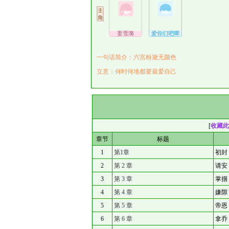
姜雪漪
爱你们吧唧
一句话简介：六宫粉黛无颜色
立意：何时何地都要最爱自己
[
收藏此
章节
标题
1
第1章
初封
2
第 2 章
请安
3
第 3 章
掌掴
4
第 4 章
嫌隙
5
第 5 章
帝恩
6
第 6 章
拿乔