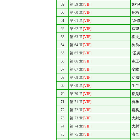
59
第 59 章
[VIP]
婉拒
60
第 60 章
[VIP]
把柄
61
第 61 章
[VIP]
“潋
62
第 62 章
[VIP]
探望
63
第 63 章
[VIP]
柳夫
64
第 64 章
[VIP]
御前
65
第 65 章
[VIP]
“盈
66
第 66 章
[VIP]
帝王
67
第 67 章
[VIP]
变故
68
第 68 章
[VIP]
动胎
69
第 69 章
[VIP]
生产
70
第 70 章
[VIP]
都是
71
第 71 章
[VIP]
有孕
72
第 72 章
[VIP]
嘉奖
73
第 73 章
[VIP]
大封
74
第 74 章
[VIP]
大封
75
第 75 章
[VIP]
流言