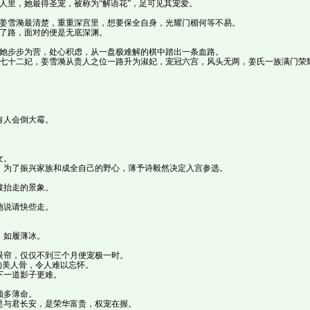
人里，她最得圣宠，被称为“解语花”，足可见其宠爱。
姜雪漪最清楚，重重深宫里，想要保全自身，光耀门楣何等不易。
了路，面对的便是无底深渊。
她步步为营，处心积虑，从一盘极难解的棋中踏出一条血路。
七十二妃，姜雪漪从贵人之位一路升为淑妃，宠冠六宫，风头无两，姜氏一族满门荣
。
有人会倒大霉。
女。
。为了振兴家族和成全自己的野心，薄予诗毅然决定入宫参选。
被抬走的景象。
她说请快些走。
，如履薄冰。
眼帘，仅仅不到三个月便宠极一时。
的美人骨，令人难以忘怀。
下一道影子更难。
颜多薄命。
是与君长安，是荣华富贵，权宠在握。