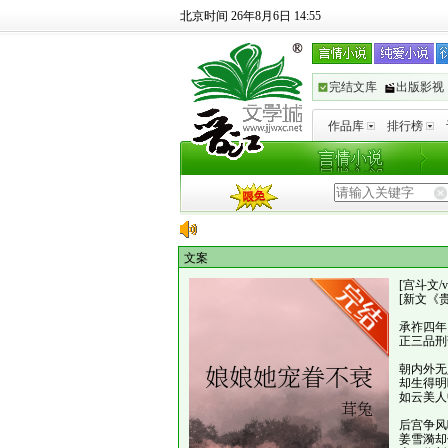
北京时间 26年8月6日 14:55
完结文库
出版影视
作品库
排行榜
文案
[宫斗文/
[新文《
承祚四年
正三品刑
朝内外无
却生得明
如云美人
后宫争风
姜雪漪却