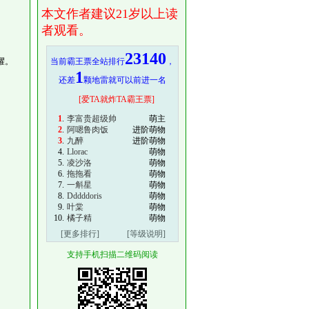
本文作者建议21岁以上读
者观看。
23140
耀。
当前霸王票全站排行
，
1
还差
颗地雷就可以前进一名
[爱TA就炸TA霸王票]
1
.
李富贵超级帅
萌主
2
.
阿嗯鲁肉饭
进阶萌物
3
.
九醉
进阶萌物
4.
Llorac
萌物
5.
凌沙洛
萌物
6.
拖拖看
萌物
7.
一斛星
萌物
8.
Dddddoris
萌物
9.
叶棠
萌物
10.
橘子精
萌物
[更多排行]
[等级说明]
支持手机扫描二维码阅读