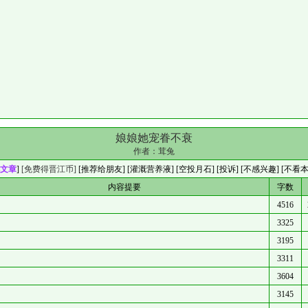
娘娘她宠眷不衰
作者：
茸兔
文章
]
[免费得晋江币]
[
推荐给朋友
] [
灌溉营养液
] [
空投月石
]
[投诉]
[不感兴趣]
[不看
内容提要
字数
4516
3325
3195
3311
3604
3145