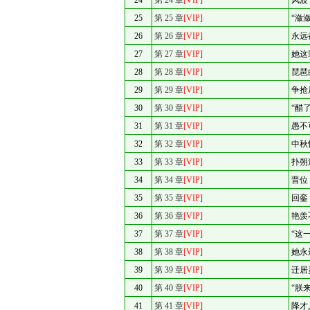
24
第 24 章
[VIP]
风波
25
第 25 章
[VIP]
“潋
26
第 26 章
[VIP]
永远
27
第 27 章
[VIP]
她这
28
第 28 章
[VIP]
琵琶
29
第 29 章
[VIP]
争抢
30
第 30 章
[VIP]
“醋
31
第 31 章
[VIP]
愚不
32
第 32 章
[VIP]
中秋
33
第 33 章
[VIP]
扑朔
34
第 34 章
[VIP]
晋位
35
第 35 章
[VIP]
回銮
36
第 36 章
[VIP]
艳羡
37
第 37 章
[VIP]
“这
38
第 38 章
[VIP]
她永
39
第 39 章
[VIP]
迁居
40
第 40 章
[VIP]
“朕
41
第 41 章
[VIP]
降才