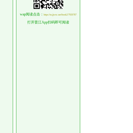
wap阅读点击：
https://m.jjwxc.net/book2/7920787
打开晋江App扫码即可阅读