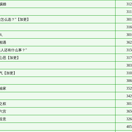
赐婚
312
311
潋怎么选？”【加更】
301
316
人
301
相遇
362
美人还有什么事？”
315
心思【加更】
317
303
气【加更】
310
306
输家
352
342
之权
301
六宫
365
旨意
326
405