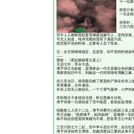
十一位新
然而只有
一旦走错
但幸好，
三宫六院
宫中人人都称宠妃姜雪漪最温婉可人，至纯至善
可无人知道，纯净无暇的莲荷下满是污泥。
慈悲面不笑的时候，总要有人丢了性命。
注：女主情绪很稳定，总是笑，但不笑的时候就
-----
预收：《贵妃娘娘青云直上》
天启七年，帝令大选。
薄予诗正当妙龄，是薄家这一代天资最出色的嫡
薄家曾如日中天，到她这一代却渐渐有凋敝之象
但入宫当日，就亲眼目睹了新宠的尸身在长街上
草席裹身，分外凄凉。
长街上却无人敢抬头，一个个屏气凝神，小声对
常听闻天子多情也无情，昨日恩典今日死。
薄予诗第一日就知道了宫中险恶，愈发处处谨慎
转眼新人入宫十二位，薄予诗费尽心机跃入圣上
帝王说她，“色授魂予，如诗如画”，是难得一见
殊不知这份恩宠得来颇为不易，想在帝王心中刻
三宫六院七十二妃，宫中争斗层出不穷，自古红
薄予诗深知帝王薄情，但她清楚自己要的从来不