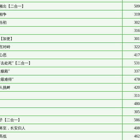
频出【二合一】
509
相争
319
当初
302
316
【加更】
301
宫对峙
322
心思
417
下去处死”【二合一】
531
太极殿”
337
潋最难得”
478
人挑衅
420
311
480
305
子【二合一】
586
将至，长安归人
408
高低
462