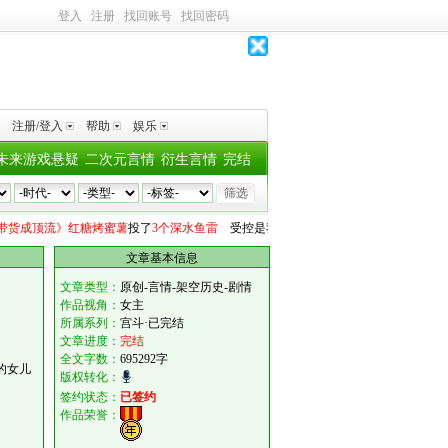
登入
注册
找回账号
找回密码
注册/登入
帮助
娱乐
未来游戏悬疑
二次元言情
衍生言情
完结
顶流》红糖烤蜜薯
投了
3个深水鱼雷
受控是我的光
向
《仙门透明人被迫万人迷》星
文章基本信息
文章类型：
原创-言情-架空历史-剧情
作品视角：
女主
所属系列：
宫斗·已完结
文章进度：
完结
全文字数：
695292字
的女儿
版权转化：
签约状态：
已签约
作品荣誉：