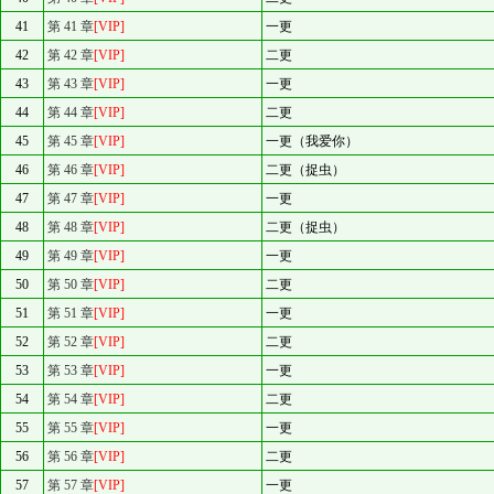
41
第 41 章
[VIP]
一更
42
第 42 章
[VIP]
二更
43
第 43 章
[VIP]
一更
44
第 44 章
[VIP]
二更
45
第 45 章
[VIP]
一更（我爱你）
46
第 46 章
[VIP]
二更（捉虫）
47
第 47 章
[VIP]
一更
48
第 48 章
[VIP]
二更（捉虫）
49
第 49 章
[VIP]
一更
50
第 50 章
[VIP]
二更
51
第 51 章
[VIP]
一更
52
第 52 章
[VIP]
二更
53
第 53 章
[VIP]
一更
54
第 54 章
[VIP]
二更
55
第 55 章
[VIP]
一更
56
第 56 章
[VIP]
二更
57
第 57 章
[VIP]
一更