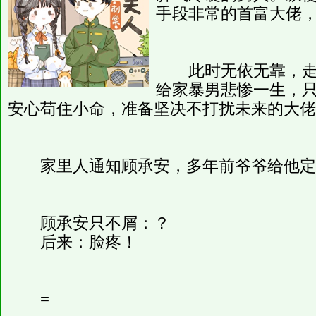
手段非常的首富大佬
此时无依无靠，走投
给家暴男悲惨一生，
安心苟住小命，准备坚决不打扰未来的大佬
家里人通知顾承安，多年前爷爷给他定
顾承安只不屑：？
后来：脸疼！
=