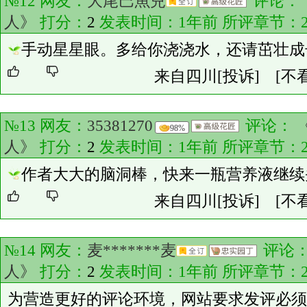
№12 网友：
大尾巴魚兒
评论：
人》
打分：
2
发表时间：1年前 所评章节：
手动星星眼。多给你浇浇水，还请茁壮成
来自四川
[投诉]
[不
№13 网友：
35381270
评论：
98%
人》
打分：
2
发表时间：1年前 所评章节：
作者大大的脑洞棒，快来一瓶营养液继续
来自四川
[投诉]
[不
№14 网友：
麦*******麦
评论
人》
打分：
2
发表时间：1年前 所评章节：
为营造更好的评论环境，网站要求发评必须