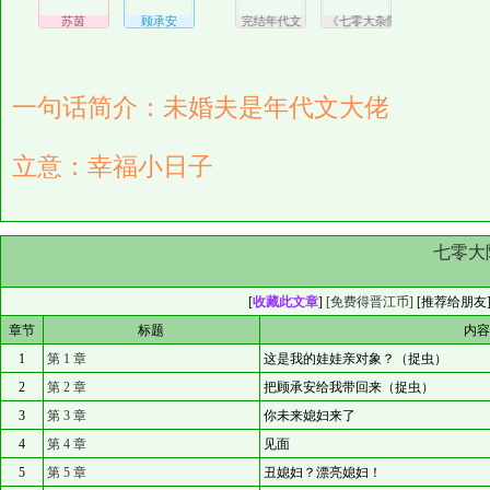
苏茵
顾承安
完结年代文《娇软美人年代文甜宠日常》
《七零大杂院小甜妻》
一句话简介：未婚夫是年代文大佬
立意：幸福小日子
七零大
[
收藏此文章
]
[免费得晋江币]
[
推荐给朋友
章节
标题
内
1
第 1 章
这是我的娃娃亲对象？（捉虫）
2
第 2 章
把顾承安给我带回来（捉虫）
3
第 3 章
你未来媳妇来了
4
第 4 章
见面
5
第 5 章
丑媳妇？漂亮媳妇！