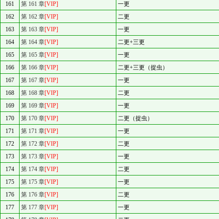
161
第 161 章
[VIP]
一更
162
第 162 章
[VIP]
二更
163
第 163 章
[VIP]
一更
164
第 164 章
[VIP]
二更+三更
165
第 165 章
[VIP]
一更
166
第 166 章
[VIP]
二更+三更（捉虫）
167
第 167 章
[VIP]
一更
168
第 168 章
[VIP]
二更
169
第 169 章
[VIP]
一更
170
第 170 章
[VIP]
二更（捉虫）
171
第 171 章
[VIP]
一更
172
第 172 章
[VIP]
二更
173
第 173 章
[VIP]
一更
174
第 174 章
[VIP]
二更
175
第 175 章
[VIP]
一更
176
第 176 章
[VIP]
二更
177
第 177 章
[VIP]
一更