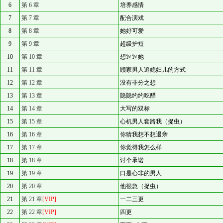
6
第 6 章
培养感情
7
第 7 章
配合演戏
8
第 8 章
她好可爱
9
第 9 章
超级护短
10
第 10 章
想逗逗她
11
第 11 章
顾家男人追媳妇儿的方式
12
第 12 章
没有非分之想
13
第 13 章
隐隐约约吃醋
14
第 14 章
大写的双标
15
第 15 章
心机男人套路我（捉虫）
16
第 16 章
你猜我想不想退亲
17
第 17 章
你觉得我怎么样
18
第 18 章
讨个承诺
19
第 19 章
口是心非的男人
20
第 20 章
他很急（捉虫）
21
第 21 章
[VIP]
一二三更
22
第 22 章
[VIP]
四更