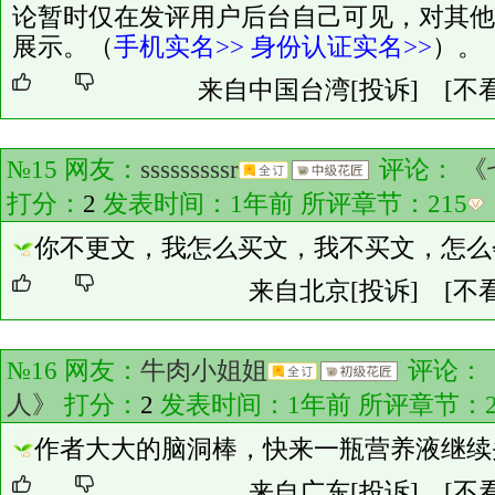
论暂时仅在发评用户后台自己可见，对其他
展示。（
手机实名>>
身份认证实名>>
）。
来自中国台湾
[投诉]
[不
№15 网友：
sssssssssr
评论：
《
打分：
2
发表时间：1年前 所评章节：
215
你不更文，我怎么买文，我不买文，怎么
来自北京
[投诉]
[不
№16 网友：
牛肉小姐姐
评论：
人》
打分：
2
发表时间：1年前 所评章节：
作者大大的脑洞棒，快来一瓶营养液继续
来自广东
[投诉]
[不