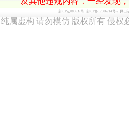
及其他违规内容，一经发现
京ICP证080637号
京ICP备12006214号-2
网出
纯属虚构 请勿模仿 版权所有 侵权