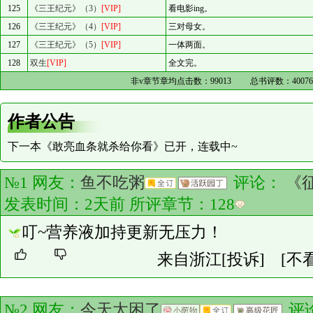
125
《三王纪元》（3）
[VIP]
看电影ing。
126
《三王纪元》（4）
[VIP]
三对母女。
127
《三王纪元》（5）
[VIP]
一体两面。
128
双生
[VIP]
全文完。
非v章节章均点击数：
99013
总书评数：
4007
作者公告
下一本《敢亮血条就杀给你看》已开，连载中~
№1 网友：
鱼不吃粥
评论：
《
发表时间：2天前 所评章节：
128
叮~营养液加持更新无压力！
来自浙江
[投诉]
[不
№2 网友：
今天太困了
评