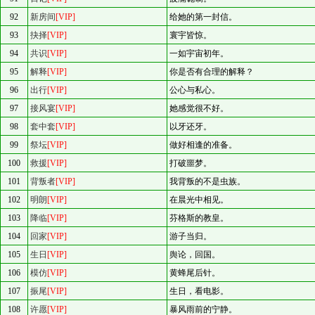
92
新房间
[VIP]
给她的第一封信。
93
抉择
[VIP]
寰宇皆惊。
94
共识
[VIP]
一如宇宙初年。
95
解释
[VIP]
你是否有合理的解释？
96
出行
[VIP]
公心与私心。
97
接风宴
[VIP]
她感觉很不好。
98
套中套
[VIP]
以牙还牙。
99
祭坛
[VIP]
做好相逢的准备。
100
救援
[VIP]
打破噩梦。
101
背叛者
[VIP]
我背叛的不是虫族。
102
明朗
[VIP]
在晨光中相见。
103
降临
[VIP]
芬格斯的教皇。
104
回家
[VIP]
游子当归。
105
生日
[VIP]
舆论，回国。
106
模仿
[VIP]
黄蜂尾后针。
107
振尾
[VIP]
生日，看电影。
108
许愿
[VIP]
暴风雨前的宁静。