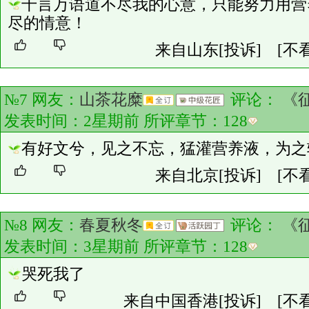
千言万语道不尽我的心意，只能努力用营
尽的情意！
来自山东
[投诉]
[不
№7 网友：
山茶花糜
评论：
《
发表时间：2星期前 所评章节：
128
有好文兮，见之不忘，猛灌营养液，为之
来自北京
[投诉]
[不
№8 网友：
春夏秋冬
评论：
《
发表时间：3星期前 所评章节：
128
哭死我了
来自中国香港
[投诉]
[不