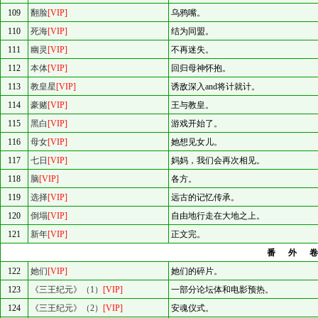
109
翻脸
[VIP]
乌鸦嘴。
110
死海
[VIP]
结为同盟。
111
幽灵
[VIP]
不再迷失。
112
本体
[VIP]
回归母神怀抱。
113
教皇星
[VIP]
诱敌深入and将计就计。
114
豪赌
[VIP]
王与教皇。
115
黑白
[VIP]
游戏开始了。
116
母女
[VIP]
她想见女儿。
117
七日
[VIP]
妈妈，我们会再次相见。
118
脑
[VIP]
各方。
119
选择
[VIP]
远古的记忆传承。
120
倒塌
[VIP]
自由地行走在大地之上。
121
新年
[VIP]
正文完。
番外
122
她们
[VIP]
她们的碎片。
123
《三王纪元》（1）
[VIP]
一部分论坛体和电影预热。
124
《三王纪元》（2）
[VIP]
安魂仪式。