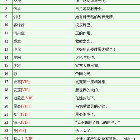
7
圣池
律：感觉前途光明。
8
传承
日月莲花村开会。
9
训练
她有种天然的纯粹无情。
10
客绿姝
摸摸尾巴。
11
污染症
王的作用。
12
爆发
救赎之光。
13
净化
说好的还要睡蛋壳呢？！
14
星网
讨论与期待。
15
少将
宣布大典日期。
16
琼
帝国之光。
17
登基
[VIP]
点亮第一座精神巢。
18
安莲
[VIP]
新世界的大门。
19
银蕨星
[VIP]
任性的陛下。
20
星盗
[VIP]
乌鸦嘴很灵的小律。
21
夜市
[VIP]
星盗闹事了。
22
审讯
[VIP]
“我不想脏了自己的尾巴。”
23
爱
[VIP]
杀上头了。
24
赵大力
[VIP]
小律：老板说话总有道理。（修bug）