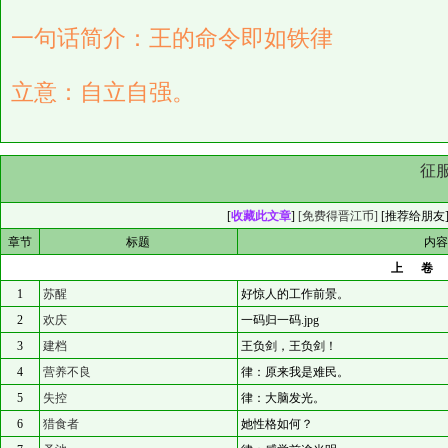
一句话简介：王的命令即如铁律
立意：自立自强。
征
[
收藏此文章
]
[免费得晋江币]
[
推荐给朋友
章节
标题
内
上
1
苏醒
好惊人的工作前景。
2
欢庆
一码归一码.jpg
3
建档
王负剑，王负剑！
4
营养不良
律：原来我是难民。
5
失控
律：大脑发光。
6
猎食者
她性格如何？