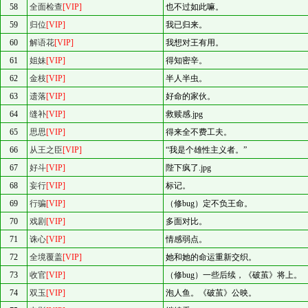
58
全面检查
[VIP]
也不过如此嘛。
59
归位
[VIP]
我已归来。
60
解语花
[VIP]
我想对王有用。
61
姐妹
[VIP]
得知密辛。
62
金枝
[VIP]
半人半虫。
63
遗落
[VIP]
好命的家伙。
64
缝补
[VIP]
救赎感.jpg
65
思思
[VIP]
得来全不费工夫。
66
从王之臣
[VIP]
“我是个雄性主义者。”
67
好斗
[VIP]
陛下疯了.jpg
68
妄行
[VIP]
标记。
69
行骗
[VIP]
（修bug）定不负王命。
70
戏剧
[VIP]
多面对比。
71
诛心
[VIP]
情感弱点。
72
全境覆盖
[VIP]
她和她的命运重新交织。
73
收官
[VIP]
（修bug）一些后续，《破茧》将上。
74
双玉
[VIP]
泡人鱼。《破茧》公映。