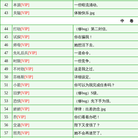
42
本源
[VIP]
一些暗流涌动。
43
关隘
[VIP]
体验快乐.jpg
中
44
打劫
[VIP]
（修bug）第二封信。
45
试探
[VIP]
你在骗我！
46
师母
[VIP]
她想活下去。
47
先礼后兵
[VIP]
一道命令。
48
时限
[VIP]
一些竞争。
49
不对劲
[VIP]
这是我之过。
50
芬格斯
[VIP]
详细设定。
51
小星
[VIP]
你可以为我完成任务吗？
52
旧梦
[VIP]
（修bug）S级。
53
恐惧
[VIP]
（修bug）先下手为强。
54
娇娇
[VIP]
律律：出差勿念.jpg
55
乔
[VIP]
你们看着办吧！
56
交递
[VIP]
陛下又变强了？
57
照亮
[VIP]
她不会再迷茫了。