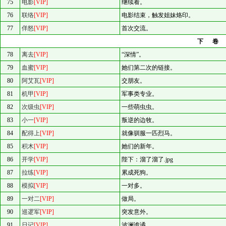
75
电影
[VIP]
继续看。
76
联络
[VIP]
电影结束，触发姐妹烙印。
77
佯怒
[VIP]
首次交流。
下
78
离去
[VIP]
“深情”。
79
血蜜
[VIP]
她们第二次的链接。
80
阿艾瓦
[VIP]
交朋友。
81
机甲
[VIP]
军事类专业。
82
次级虫
[VIP]
一些萌虫虫。
83
小一
[VIP]
叛逆的边牧。
84
配得上
[VIP]
就像驯服一匹烈马。
85
积木
[VIP]
她们的新年。
86
开学
[VIP]
陛下：溜了溜了.jpg
87
拉练
[VIP]
累成死狗。
88
模拟
[VIP]
一对多。
89
一对二
[VIP]
做局。
90
巡逻军
[VIP]
突发意外。
91
日记
[VIP]
波澜诡谲。