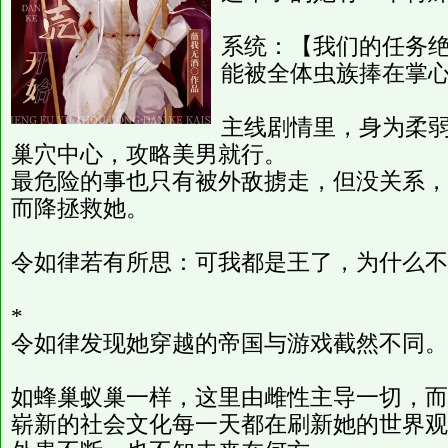
系统：【我们的任务
能被全体虫族捧在掌心
主线剧情里，身为柔
巢穴中心，攻略美男就行。
最危险的事也只有被外敌掳走，但没关系，
而降拯救她。
令如律若有所思：可我都是王了，为什么不
*
令如律发现她穿越的帝国与游戏截然不同。
如蜂巢蚁巢一样，这里由雌性主导一切，而
崭新的社会文化每一天都在刷新她的世界观