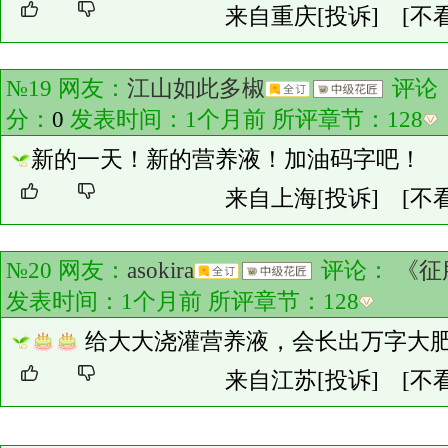
来自重庆
[投诉]
[不
№19 网友：
江山如此多椒
评论
分：
0
发表时间：1个月前 所评章节：
128
新的一天！新的营养液！加油码字吧！
来自上海
[投诉]
[不
№20 网友：
asokira
评论：
《征
发表时间：1个月前 所评章节：
128
给大大浇灌营养液，会长出万字大
来自江苏
[投诉]
[不