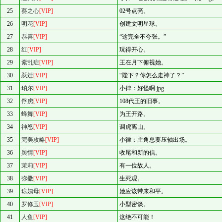
25
葵之心
[VIP]
02号点亮。
26
明花
[VIP]
创建文明星球。
27
恭喜
[VIP]
“这完全不夸张。”
28
红
[VIP]
玩得开心。
29
紊乱症
[VIP]
王在月下俯视她。
30
跃迁
[VIP]
“陛下？你怎么走神了？”
31
珀尔
[VIP]
小律：好怪啊.jpg
32
俘虏
[VIP]
108代王的旧事。
33
蜂舞
[VIP]
为王开路。
34
神怒
[VIP]
调虎离山。
35
完美攻略
[VIP]
小律：主角总要压轴出场。
36
舆情
[VIP]
收尾和新的信。
37
茉莉
[VIP]
有一位故人。
38
弥撒
[VIP]
生死观。
39
琼姨母
[VIP]
她应该带来和平。
40
罗修玉
[VIP]
小型密谈。
41
人鱼
[VIP]
这绝不可能！