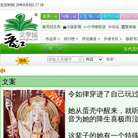
北京时间 26年8月8日 17:18
完结文库
出版影视
小书喵悦读
论坛
繁体版
作品库
排行榜
评论频道
作者专区
版权专
古代言
文案
令如律穿进了自己玩
她从蛋壳中醒来，就
音为她的降生喜极而
这辈子的她有一个特