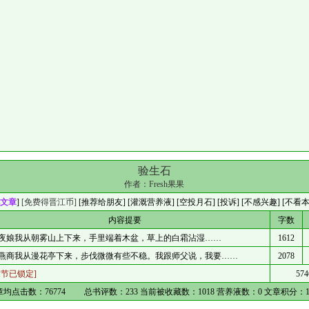
验生石
作者：
Fresh果果
文章
]
[免费得晋江币]
[
推荐给朋友
] [
灌溉营养液
] [
空投月石
]
[投诉]
[不感兴趣]
[不看
内容提要
字数
夜娘我从朝雾山上下来，手里端着木盆，草上的白霜沾湿……
1612
燕商我从漫花亭下来，步伐微微有些不稳。我跟师父说，我要……
2078
章节已锁定]
574
章均点击数：
76774
总书评数：
233
当前被收藏数：
1018
营养液数：
0
文章积分：