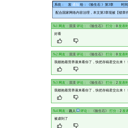
系统：
发
通知
给：
《验生石 》第3章
时间：20
配合国家网络内容治理，本文第3章现被【锁章
№1 网友：
漠漠
评论：
《验生石》
打分：
0
发表时
好看
№2 网友：
漠漠
评论：
《验生石》
打分：
0
发表时
我都抱着营养液来看你了，快把存稿君交出来！
№3 网友：
漠漠
评论：
《验生石》
打分：
2
发表时
我都抱着营养液来看你了，快把存稿君交出来！
№4 网友：
路人
评论：
《验生石》
打分：
2
发表
被虐到了