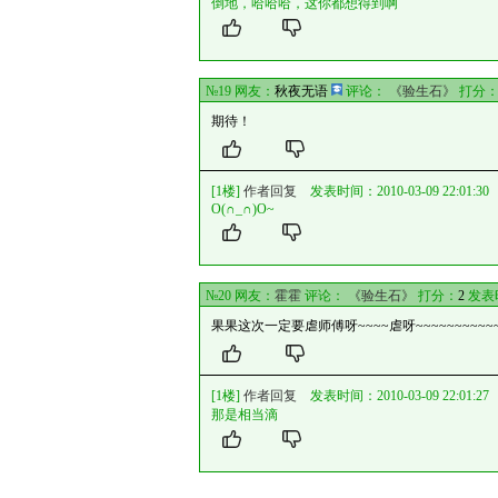
倒地，哈哈哈，这你都想得到啊
№19 网友：
秋夜无语
评论：
《验生石》
打分
期待！
[1楼]
作者回复
发表时间：2010-03-09 22:01:30
O(∩_∩)O~
№20 网友：
霍霍
评论：
《验生石》
打分：
2
发表
果果这次一定要虐师傅呀~~~~虐呀~~~~~~~~~~
[1楼]
作者回复
发表时间：2010-03-09 22:01:27
那是相当滴