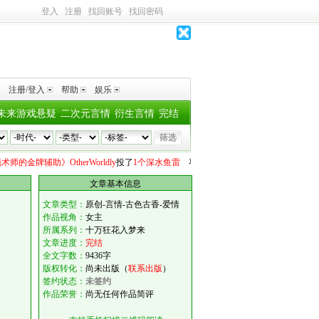
登入
注册
找回账号
找回密码
注册/登入
帮助
娱乐
未来游戏悬疑
二次元言情
衍生言情
完结
辅助》OtherWorldly
投了
1个深水鱼雷
枣睡枣起
向
《逃离玫瑰岛》木苏里
投了
文章基本信息
文章类型：
原创-言情-古色古香-爱情
作品视角：
女主
所属系列：
十万狂花入梦来
文章进度：
完结
全文字数：
9436字
版权转化：
尚未出版（
联系出版
）
签约状态：
未签约
作品荣誉：
尚无任何作品简评