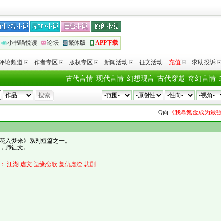
小书喵悦读
论坛
繁体版
APP下载
评论频道
作者专区
版权专区
新闻活动
征文活动
充值
求助投诉
古代言情
现代言情
幻想现言
古代穿越
奇幻言情
Q
向
《我靠氪金成为最强术师的金牌
花入梦来》系列短篇之一。
，师徒文。
：
江湖
虐文
边缘恋歌
复仇虐渣
悲剧