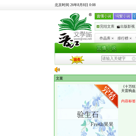
北京时间 26年8月8日 0:08
完结文库
出版影视
作品库
排行榜
文案
《十万狂
天雷狗血
内容标签