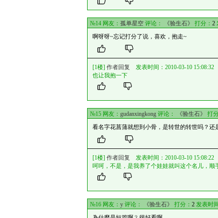
№14 网友：
孤单星空
评论：
《验生石》
打分：
2
啊呀呀~忘记打分了说，喜欢，抱走~
[1楼]
作者回复
发表时间：2010-03-10 15:08:32
也让我抱一下
№15 网友：
gudanxingkong
评论：
《验生石》
打
看名字花菖蒲就想到小骨，是转世的转世吗？还是
[1楼]
作者回复
发表时间：2010-03-10 15:08:22
呵呵，不是，是我养了个娃娃就叫这个名儿，顺
№16 网友：
y
评论：
《验生石》
打分：
2
发表时间
為什麼是短篇啊﹖很好看啊