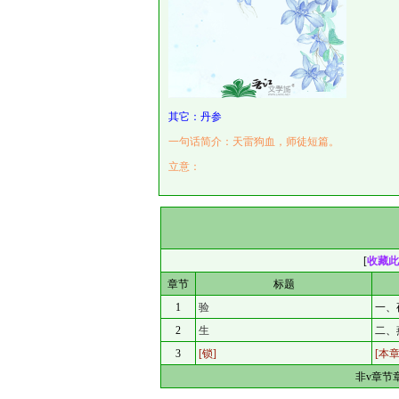
其它：丹参
一句话简介：天雷狗血，师徒短篇。
立意：
[
收藏此
章节
标题
1
验
一、
2
生
二、
3
[锁]
[本
非v章节