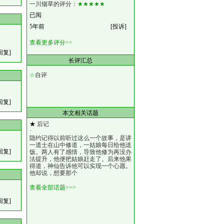
一川烟草的评分：
★★★★★
已阅
5年前
[投诉]
查看更多评分>>
回复]
长评汇总
☆
自评
回复]
本文相关话题
★
后记
·
隐约记得以前听过这么一个故事，是讲
一道士在山中修道，一姑娘每日给他送
回复]
饭。两人有了感情，导致他修为再没办
法提升，他便把姑娘赶走了。后来他果
得道，神仙告诉他可以实现一个心愿。
他却说，想要那个
查看全部话题>>>
回复]