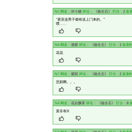
№5 网友：
伊小糖
评论：
《验生石》
打分：
2
发表
“甚至连男子都有送上门来的。”
噗……
№6 网友：
酒窝
评论：
《验生石》
打分：
2
发表时
花花
№7 网友：
紫陌
评论：
《验生石》
打分：
2
发表时
悲剧啊。。。
№8 网友：
花自飘零
评论：
《验生石》
打分：
0
发
莫非有H