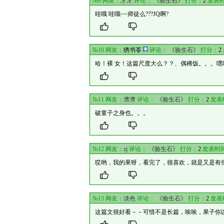
№9 网友：
牙牙
评论：
《验生石》
打分：
2
发表时
哇哦 哇哦~~师徒么???JQ啊?
№10 网友：
绣书苓
评论：
《验生石》
打分：
2
哈！裸 女！这篇尺度大么？？、偶稀饭。。。嘿
№11 网友：
潸潸
评论：
《验生石》
打分：
2
发表
破童子之身也。。。
№12 网友：
zj
评论：
《验生石》
打分：
2
发表时间
哎哟，我的果呀，看完了，很喜欢，就是又是有
№13 网友：
淡色
评论：
《验生石》
打分：
2
发表
这篇文很好看－－可惜不是长篇，唉唉，果子你