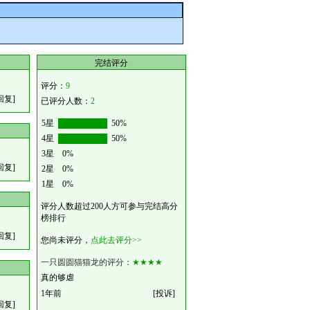
完结评分
评分：
9
回复]
已评分人数：
2
5星
50%
4星
50%
3星
0%
回复]
2星
0%
1星
0%
评分人数超过200人方可参与完结高分
榜排行
回复]
您尚未评分，
点此去评分>>
一只圆圆猫猫龙的评分：
★★★★
真的够虐
1年前
[投诉]
回复]