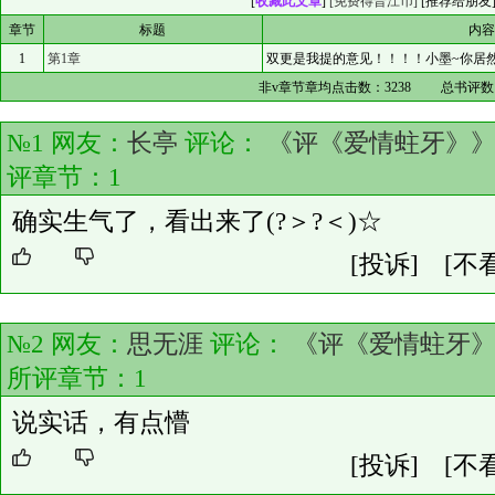
[
收藏此文章
]
[免费得晋江币]
[
推荐给朋友
章节
标题
内
1
第1章
双更是我提的意见！！！！小墨~你居
非v章节章均点击数：
3238
总书评数
№1 网友：
长亭
评论：
《评《爱情蛀牙》
评章节：
1
确实生气了，看出来了(?＞?＜)☆
[投诉]
[不
№2 网友：
思无涯
评论：
《评《爱情蛀牙
所评章节：
1
说实话，有点懵
[投诉]
[不