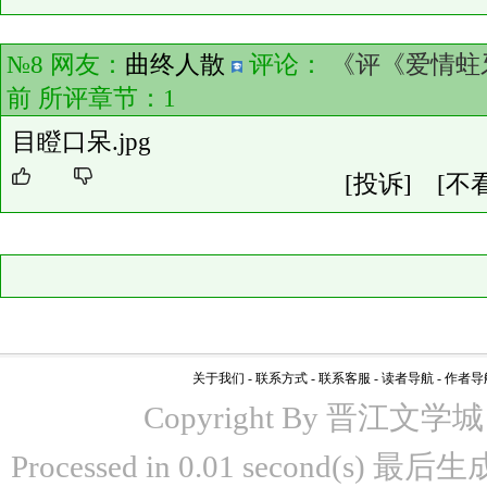
№8 网友：
曲终人散
评论：
《评《爱情蛀
前 所评章节：
1
目瞪口呆.jpg
[投诉]
[不
关于我们
-
联系方式
-
联系客服
-
读者导航
-
作者导
Copyright By 晋江文学城 www
Processed in 0.01 second(s)