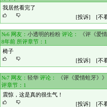
我居然看完了
[投诉]
[不
№6 网友：
小透明的粉粉
评论：
《评《爱
8年前 所评章节：
1
椅子
[投诉]
[不
№7 网友：
轻华
评论：
《评《爱情蛀牙》
评章节：
1
震惊，这是真的很生气！
[投诉]
[不