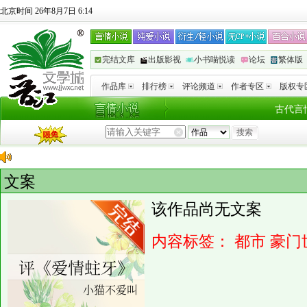
北京时间 26年8月7日 6:14
完结文库
出版影视
小书喵悦读
论坛
繁体版
作品库
排行榜
评论频道
作者专区
版权专
古代言
文案
该作品尚无文案
内容标签：
都市
豪门