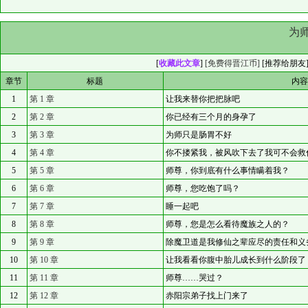
为
[
收藏此文章
]
[免费得晋江币]
[
推荐给朋友
章节
标题
内
1
第 1 章
让我来替你把把脉吧
2
第 2 章
你已经有三个月的身孕了
3
第 3 章
为师只是肠胃不好
4
第 4 章
你不搂紧我，被风吹下去了我可不会救
5
第 5 章
师尊，你到底有什么事情瞒着我？
6
第 6 章
师尊，您吃饱了吗？
7
第 7 章
睡一起吧
8
第 8 章
师尊，您是怎么看待魔族之人的？
9
第 9 章
除魔卫道是我修仙之辈应尽的责任和义
10
第 10 章
让我看看你腹中胎儿成长到什么阶段了
11
第 11 章
师尊……哭过？
12
第 12 章
赤阳宗弟子找上门来了