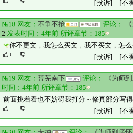
[投诉]
[不
№18 网友：
不争不抢
评论：
《
2
发表时间：4年前 所评章节：
185
你不更文，我怎么买文，我不买文，怎么
1
[投诉]
[不
№19 网友：
荒芜南下
评论：
《为师到
50%
时间：4年前 所评章节：
185
前面挑着看也不妨碍我打分～修真部分写得
[投诉]
[不
№20 网友：
卡抽
评论：
《为师到底怀