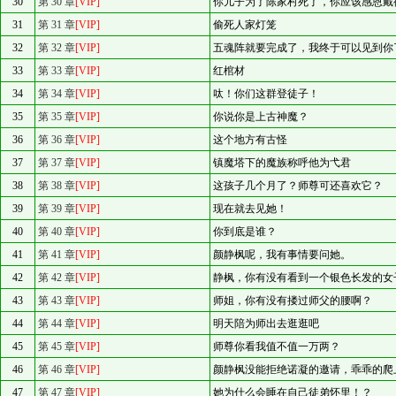
30
第 30 章
[VIP]
你儿子为了陈家村死了，你应该感恩戴
31
第 31 章
[VIP]
偷死人家灯笼
32
第 32 章
[VIP]
五魂阵就要完成了，我终于可以见到你
33
第 33 章
[VIP]
红棺材
34
第 34 章
[VIP]
呔！你们这群登徒子！
35
第 35 章
[VIP]
你说你是上古神魔？
36
第 36 章
[VIP]
这个地方有古怪
37
第 37 章
[VIP]
镇魔塔下的魔族称呼他为弋君
38
第 38 章
[VIP]
这孩子几个月了？师尊可还喜欢它？
39
第 39 章
[VIP]
现在就去见她！
40
第 40 章
[VIP]
你到底是谁？
41
第 41 章
[VIP]
颜静枫呢，我有事情要问她。
42
第 42 章
[VIP]
静枫，你有没有看到一个银色长发的女
43
第 43 章
[VIP]
师姐，你有没有搂过师父的腰啊？
44
第 44 章
[VIP]
明天陪为师出去逛逛吧
45
第 45 章
[VIP]
师尊你看我值不值一万两？
46
第 46 章
[VIP]
颜静枫没能拒绝诺凝的邀请，乖乖的爬
47
第 47 章
[VIP]
她为什么会睡在自己徒弟怀里！？