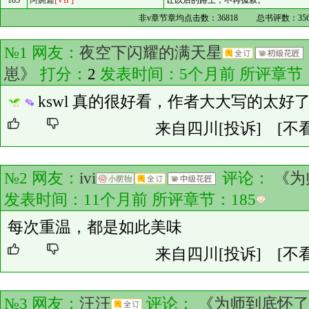
185
阿婉篇
[VIP]
让以后的路上，不再孤寂。
非v章节章均点击数：
36818
总书评数：
35
№1 网友：
夜空下闪耀的满天星
崽》
打分：
2
发表时间：5个月前 所评章节
kswl 真的很好看，作者大大写的太好
来自四川
[投诉]
[不
№2 网友：
ivi
评论：
《为
发表时间：11个月前 所评章节：
185
每次重温，都是如此美味
来自四川
[投诉]
[不
№3 网友：
汪汪
评论：
《为师到底怀了