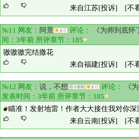
来自江苏
[投诉]
[不
№11 网友：
阿景
评论：
《为师到底怀
间：3年前 所评章节：
185
嗷嗷嗷完结撒花
来自福建
[投诉]
[不
№12 网友：
说，不想
评论：
《为
发表时间：3年前 所评章节：
185
瞄准！发射地雷！作者大大接住我对你深
来自云南
[投诉]
[不