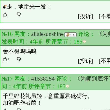
走，地雷来一发！
[投诉]
[不
№16 网友：
alittlesunshine
评论：
《为
31%
发表时间：4年前 所评章节：
185
舍不得呜呜呜
1
[投诉]
[不
№17 网友：
41538254
评论：
《为师到底怀
间：4年前 所评章节：
185
千里绯花礼虽轻，意重愿君砥砺行。
加油吧作者菌！