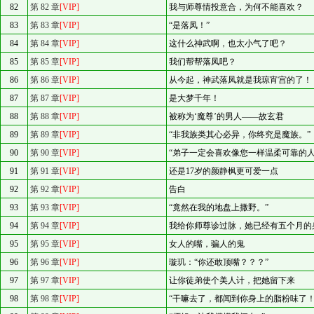
82
第 82 章
[VIP]
我与师尊情投意合，为何不能喜欢？
83
第 83 章
[VIP]
“是落凤！”
84
第 84 章
[VIP]
这什么神武啊，也太小气了吧？
85
第 85 章
[VIP]
我们帮帮落凤吧？
86
第 86 章
[VIP]
从今起，神武落凤就是我琼宵宫的了！
87
第 87 章
[VIP]
是大梦千年！
88
第 88 章
[VIP]
被称为‘魔尊’的男人——故玄君
89
第 89 章
[VIP]
“非我族类其心必异，你终究是魔族。”
90
第 90 章
[VIP]
“弟子一定会喜欢像您一样温柔可靠的人
91
第 91 章
[VIP]
还是17岁的颜静枫更可爱一点
92
第 92 章
[VIP]
告白
93
第 93 章
[VIP]
“竟然在我的地盘上撒野。”
94
第 94 章
[VIP]
我给你师尊诊过脉，她已经有五个月的
95
第 95 章
[VIP]
女人的嘴，骗人的鬼
96
第 96 章
[VIP]
璇玑：“你还敢顶嘴？？？”
97
第 97 章
[VIP]
让你徒弟使个美人计，把她留下来
98
第 98 章
[VIP]
“干嘛去了，都闻到你身上的脂粉味了！