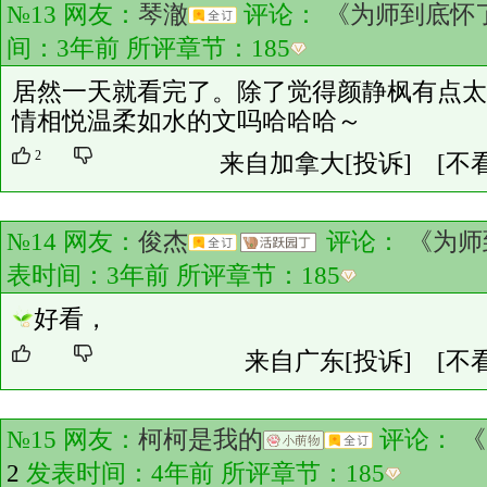
№13 网友：
琴澈
评论：
《为师到底怀
间：3年前 所评章节：
185
居然一天就看完了。除了觉得颜静枫有点太
情相悦温柔如水的文吗哈哈哈～
2
来自加拿大
[投诉]
[不
№14 网友：
俊杰
评论：
《为师
表时间：3年前 所评章节：
185
好看，
来自广东
[投诉]
[不
№15 网友：
柯柯是我的
评论：
《
2
发表时间：4年前 所评章节：
185