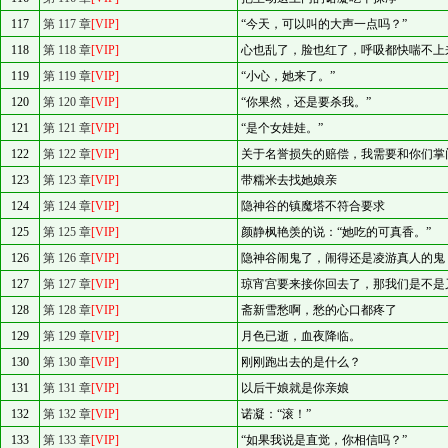
117
第 117 章
[VIP]
“今天，可以叫的大声一点吗？”
118
第 118 章
[VIP]
心也乱了，脸也红了，呼吸都快喘不上
119
第 119 章
[VIP]
“小心，她来了。”
120
第 120 章
[VIP]
“你果然，还是要杀我。”
121
第 121 章
[VIP]
“是个女娃娃。”
122
第 122 章
[VIP]
关于名誉损失的赔偿，我需要和你们掌
123
第 123 章
[VIP]
带糯米去找她娘亲
124
第 124 章
[VIP]
隐神谷的镇魔塔不符合要求
125
第 125 章
[VIP]
颜静枫艳羡的说：“她吃的可真香。”
126
第 126 章
[VIP]
隐神谷闹鬼了，闹得还是凌游真人的鬼
127
第 127 章
[VIP]
琼宵宫要来接你回去了，那我们是不是
128
第 128 章
[VIP]
斋新雪愁啊，愁的心口都疼了
129
第 129 章
[VIP]
月色已逝，血夜降临。
130
第 130 章
[VIP]
刚刚跑出去的是什么？
131
第 131 章
[VIP]
以后干娘就是你亲娘
132
第 132 章
[VIP]
诺凝：“滚！”
133
第 133 章
[VIP]
“如果我说是直觉，你相信吗？”