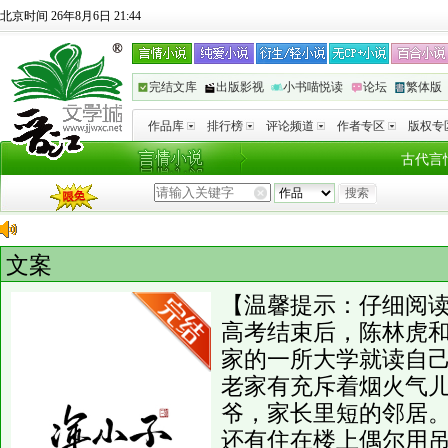
北京时间 26年8月6日 21:44
完结文库
出版影视
小书喵悦读
论坛
繁体版
作品库
排行榜
评论频道
作者专区
版权专
古代言
文案
【温馨提示：仔细阅读
高考结束后，陈林虎
家的一所大学就读自
老家有充斥着烟火气
爷，家长里短的邻居
还有住在楼上偶尔用