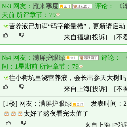
№3 网友：
雁来寒度
评论：
《
天前 所评章节：
79
营养液已加满“码字能量槽”，更新请启动
来自福建
[投诉]
[不
№4 网友：
满屏护眼绿
评论：
间：1星期前 所评章节：
79
往小树坑里浇营养液，会长出参天大树吗
来自上海
[投诉]
[不
[1楼] 网友：
满屏护眼绿
发表时间：2026-
太好了熬夜看完太值了
来自上海
[投诉