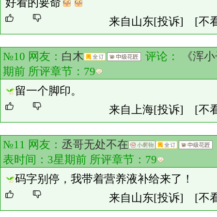
好看的要命
来自山东
[投诉]
[不
№10 网友：
白木
评论：
《浑小
期前 所评章节：
79
留一个脚印。
来自上海
[投诉]
[不
№11 网友：
丞哥无处不在
表时间：3星期前 所评章节：
79
码字别停，我带着营养液补给来了！
来自山东
[投诉]
[不