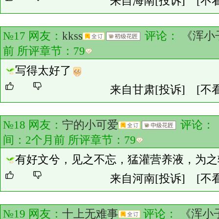
来自海南
[投诉]
[不
№17 网友：
kkss
评论：
《浑小
前 所评章节：
79
写得太好了
来自甘肃
[投诉]
[不
№18 网友：
宁的小可爱
评论：
间：2个月前 所评章节：
79
有好文兮，见之不忘，猛灌营养液，为之
来自河南
[投诉]
[不
№19 网友：
十上无难事
评论：
《浑小