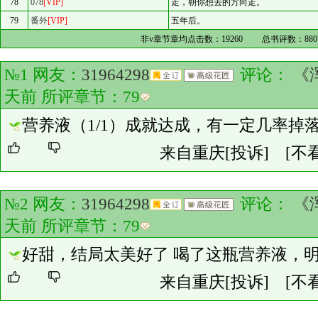
78
078
[VIP]
走，朝你想去的方向走。
79
番外
[VIP]
五年后。
非v章节章均点击数：
19260
总书评数：
880
№1 网友：
31964298
评论：
《
天前 所评章节：
79
营养液（1/1）成就达成，有一定几率掉
来自重庆
[投诉]
[不
№2 网友：
31964298
评论：
《
天前 所评章节：
79
好甜，结局太美好了 喝了这瓶营养液，
来自重庆
[投诉]
[不