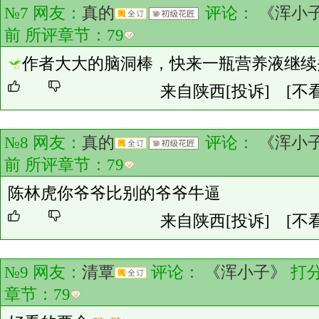
№7 网友：
真的
评论：
《浑小
前 所评章节：
79
作者大大的脑洞棒，快来一瓶营养液继续
来自陕西
[投诉]
[不
№8 网友：
真的
评论：
《浑小
前 所评章节：
79
陈林虎你爷爷比别的爷爷牛逼
来自陕西
[投诉]
[不
№9 网友：
清覃
评论：
《浑小子》
打
章节：
79