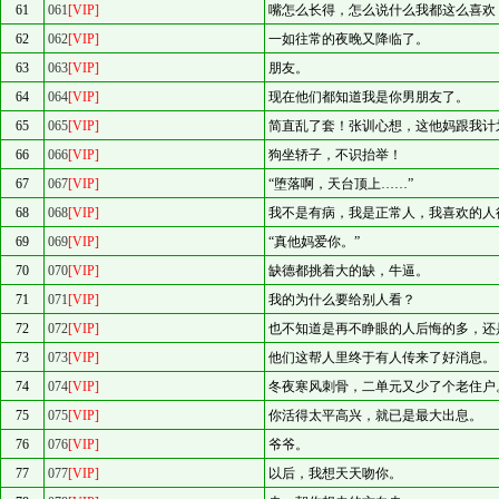
61
061
[VIP]
嘴怎么长得，怎么说什么我都这么喜欢
62
062
[VIP]
一如往常的夜晚又降临了。
63
063
[VIP]
朋友。
64
064
[VIP]
现在他们都知道我是你男朋友了。
65
065
[VIP]
简直乱了套！张训心想，这他妈跟我计
66
066
[VIP]
狗坐轿子，不识抬举！
67
067
[VIP]
“堕落啊，天台顶上……”
68
068
[VIP]
我不是有病，我是正常人，我喜欢的人
69
069
[VIP]
“真他妈爱你。”
70
070
[VIP]
缺德都挑着大的缺，牛逼。
71
071
[VIP]
我的为什么要给别人看？
72
072
[VIP]
也不知道是再不睁眼的人后悔的多，还
73
073
[VIP]
他们这帮人里终于有人传来了好消息。
74
074
[VIP]
冬夜寒风刺骨，二单元又少了个老住户
75
075
[VIP]
你活得太平高兴，就已是最大出息。
76
076
[VIP]
爷爷。
77
077
[VIP]
以后，我想天天吻你。