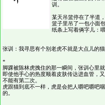
训。
某天吊篮停在了半道
篮子里吊了一包小面
纸条上写着俩字儿：
张训：我寻思有个别老虎不就是大点儿的猫
*
脚踝被陈林虎拽住的那一瞬间，张训心里就
即使他手心的热度顺着皮肤传达进血管，又
不能有第二次。
虎跟猫到底不一样，虎是会把人嚼吧嚼吧咽
的。