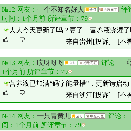
№12 网友：
一个不知名好人
评
时间：1个月前 所评章节：
79
大大今天更新了吗？更了。营养液浇灌了
来自贵州
[投诉]
[不
№13 网友：
哎呀呀呀
评论：
《
1个月前 所评章节：
79
营养液已加满“码字能量槽”，更新请启动
来自浙江
[投诉]
[不
№14 网友：
一只青黄儿
评论：
间：1个月前 所评章节：
79