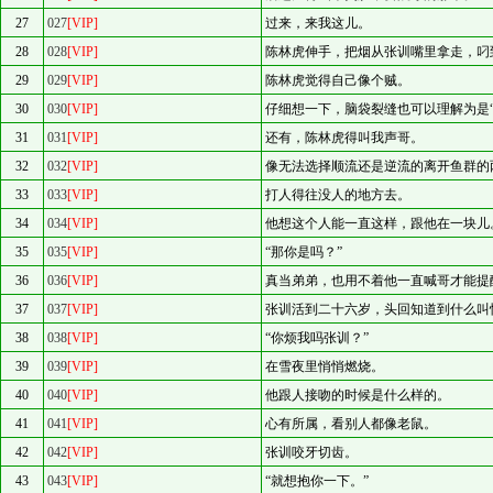
27
027
[VIP]
过来，来我这儿。
28
028
[VIP]
陈林虎伸手，把烟从张训嘴里拿走，叼
29
029
[VIP]
陈林虎觉得自己像个贼。
30
030
[VIP]
仔细想一下，脑袋裂缝也可以理解为是“
31
031
[VIP]
还有，陈林虎得叫我声哥。
32
032
[VIP]
像无法选择顺流还是逆流的离开鱼群的
33
033
[VIP]
打人得往没人的地方去。
34
034
[VIP]
他想这个人能一直这样，跟他在一块儿
35
035
[VIP]
“那你是吗？”
36
036
[VIP]
真当弟弟，也用不着他一直喊哥才能提
37
037
[VIP]
张训活到二十六岁，头回知道到什么叫
38
038
[VIP]
“你烦我吗张训？”
39
039
[VIP]
在雪夜里悄悄燃烧。
40
040
[VIP]
他跟人接吻的时候是什么样的。
41
041
[VIP]
心有所属，看别人都像老鼠。
42
042
[VIP]
张训咬牙切齿。
43
043
[VIP]
“就想抱你一下。”