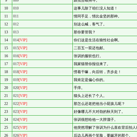
9
009
跟虫合蟆搏斗。
10
010
这事儿除了咱仨没人知道！
11
011
情同手足，情比金坚的那种。
12
012
别这么喊，客气了。
13
013
那你要管我？
14
014
[VIP]
你们这是生活在狼性社会啊。
15
015
[VIP]
二百五一双还包邮。
16
016
[VIP]
张训的服软也行。
17
017
[VIP]
我家猫替你报信来了。
18
018
[VIP]
愣着干嘛，向后转，齐步走！
19
019
[VIP]
我肯定是偏心你的。
20
020
[VIP]
手痒。
21
021
[VIP]
猫头上还长了个人。
22
022
[VIP]
那怎么还老把他当小屁孩儿呢？
23
023
[VIP]
好像哪儿不大对劲的秋天到了。
24
024
[VIP]
张训很想给他一大脖溜子。
25
025
[VIP]
他突然理解了张训为什么喜欢背后拍人
26
026
[VIP]
后边儿再画个笑脸，要龇牙的那个。