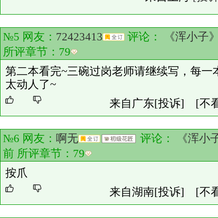
№5 网友：
72423413
评论：
《浑小子
所评章节：
79
第二本看完~三碗过岗老师请继续写，每一
太动人了~
来自广东
[投诉]
[不
№6 网友：
啊无
评论：
《浑小
前 所评章节：
79
按爪
来自湖南
[投诉]
[不