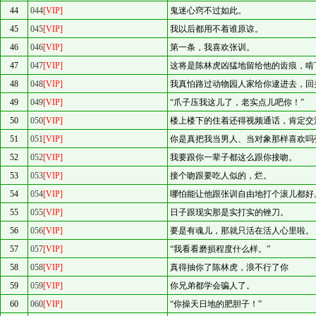
44
044
[VIP]
鬼迷心窍不过如此。
45
045
[VIP]
我以后都用不着谁原谅。
46
046
[VIP]
第一条，我喜欢张训。
47
047
[VIP]
这将是陈林虎凶猛地留给他的齿痕，啃
48
048
[VIP]
我真怕路过动物园人家给你逮进去，回
49
049
[VIP]
“爪子压我这儿了，老实点儿吧你！”
50
050
[VIP]
楼上楼下的住着还得视频通话，肯定交
51
051
[VIP]
你是真把我当男人、当对象那样喜欢吗
52
052
[VIP]
我要跟你一辈子都这么跟你接吻。
53
053
[VIP]
接个吻跟要吃人似的，烂。
54
054
[VIP]
哪怕能让他跟张训自由地打个滚儿都好
55
055
[VIP]
日子跟现实那是实打实的锉刀。
56
056
[VIP]
要是有魂儿，那就只活在活人心里啦。
57
057
[VIP]
“我看看磨损程度什么样。”
58
058
[VIP]
真得抽你了陈林虎，浪不行了你
59
059
[VIP]
你兄弟都学会骗人了。
60
060
[VIP]
“你操天日地的肥胆子！”