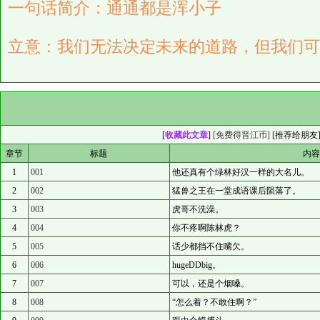
一句话简介：通通都是浑小子
立意：我们无法决定未来的道路，但我们可
[
收藏此文章
]
[免费得晋江币]
[
推荐给朋友
章节
标题
内
1
001
他还真有个绿林好汉一样的大名儿。
2
002
猛兽之王在一堂成语课后陨落了。
3
003
虎哥不洗澡。
4
004
你不疼啊陈林虎？
5
005
话少都挡不住嘴欠。
6
006
hugeDDbig。
7
007
可以，还是个烟嗓。
8
008
“怎么着？不敢住啊？”