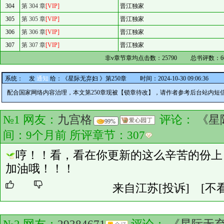
304
第 304 章
[VIP]
晋江独家
305
第 305 章
[VIP]
晋江独家
306
第 306 章
[VIP]
晋江独家
307
第 307 章
[VIP]
晋江独家
非v章节章均点击数：
25790
总书评数：
6
系统：
发
通知
给：
《星际无弃妇 》第250章
时间：2024-10-30 09:06:36
配合国家网络内容治理，本文第250章现被【锁章待改】，请作者参考后台站内短
№1 网友：
九宫格
评论：
《星
99%
间：9个月前 所评章节：
307
哼！！看，看在你更新的这么辛苦的份上
加油哦！！！
来自江苏
[投诉]
[不