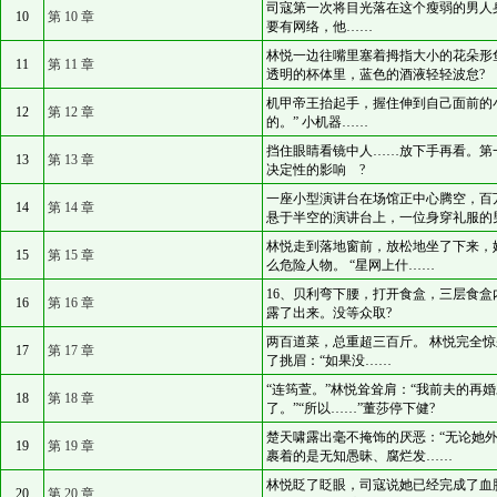
司寇第一次将目光落在这个瘦弱的男人身上
10
第 10 章
要有网络，他……
林悦一边往嘴里塞着拇指大小的花朵形
11
第 11 章
透明的杯体里，蓝色的酒液轻轻波怠?
机甲帝王抬起手，握住伸到自己面前的小
12
第 12 章
的。” 小机器……
挡住眼睛看镜中人……放下手再看。第
13
第 13 章
决定性的影响 ?
一座小型演讲台在场馆正中心腾空，百
14
第 14 章
悬于半空的演讲台上，一位身穿礼服的
林悦走到落地窗前，放松地坐了下来，
15
第 15 章
么危险人物。 “星网上什……
16、贝利弯下腰，打开食盒，三层食
16
第 16 章
露了出来。没等众取?
两百道菜，总重超三百斤。 林悦完全惊呆
17
第 17 章
了挑眉：“如果没……
“连筠萱。”林悦耸耸肩：“我前夫的再
18
第 18 章
了。”“所以……”董莎停下健?
楚天啸露出毫不掩饰的厌恶：“无论她
19
第 19 章
裹着的是无知愚昧、腐烂发……
林悦眨了眨眼，司寇说她已经完成了血
20
第 20 章