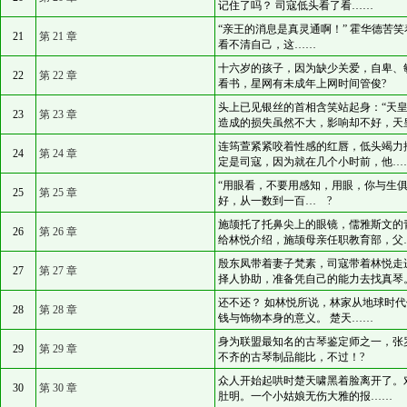
记住了吗？ 司寇低头看了看……
“亲王的消息是真灵通啊！” 霍华德苦
21
第 21 章
看不清自己，这……
十六岁的孩子，因为缺少关爱，自卑、
22
第 22 章
看书，星网有未成年上网时间管俊?
头上已见银丝的首相含笑站起身：“天
23
第 23 章
造成的损失虽然不大，影响却不好，天
连筠萱紧紧咬着性感的红唇，低头竭力
24
第 24 章
定是司寇，因为就在几个小时前，他…
“用眼看，不要用感知，用眼，你与生
25
第 25 章
好，从一数到一百… ?
施颉托了托鼻尖上的眼镜，儒雅斯文的
26
第 26 章
给林悦介绍，施颉母亲任职教育部，父
殷东凤带着妻子梵素，司寇带着林悦走
27
第 27 章
择人协助，准备凭自己的能力去找真琴
还不还？ 如林悦所说，林家从地球时
28
第 28 章
钱与饰物本身的意义。 楚天……
身为联盟最知名的古琴鉴定师之一，张
29
第 29 章
不齐的古琴制品能比，不过！?
众人开始起哄时楚天啸黑着脸离开了。
30
第 30 章
肚明。一个小姑娘无伤大雅的报……