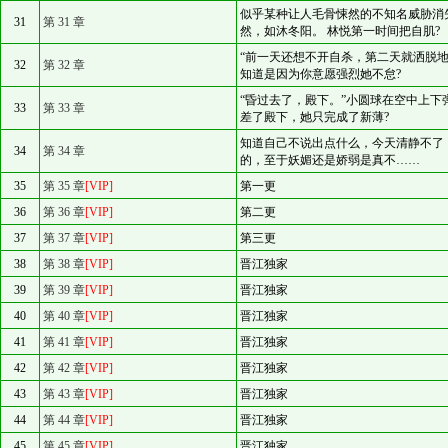
似乎某种让人毛骨悚然的不知名威胁消
31
第 31 章
然，如沐冬阳。 林悦第一时间把自肌?
“前一天还想不开自杀，第二天就洒脱
32
第 32 章
知道是因为你意愿强烈她不怠?
“昏过去了，殿下。”小圆球在空中上下
33
第 33 章
差了殿下，她只完成了新薄?
知道自己不说出点什么，今天清静不了
34
第 34 章
的，至于妖媚还是娇弱是真不……
35
第 35 章
[VIP]
第一更
36
第 36 章
[VIP]
第二更
37
第 37 章
[VIP]
第三更
38
第 38 章
[VIP]
晋江独家
39
第 39 章
[VIP]
晋江独家
40
第 40 章
[VIP]
晋江独家
41
第 41 章
[VIP]
晋江独家
42
第 42 章
[VIP]
晋江独家
43
第 43 章
[VIP]
晋江独家
44
第 44 章
[VIP]
晋江独家
45
第 45 章
[VIP]
晋江独家