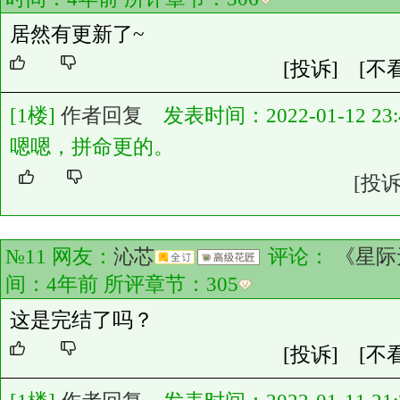
居然有更新了~
[投诉]
[不
[1楼]
作者回复
发表时间：2022-01-12 23:4
嗯嗯，拼命更的。
[投诉
№11 网友：
沁芯
评论：
《星际
间：4年前 所评章节：
305
这是完结了吗？
[投诉]
[不