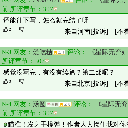
№2 网友：
29384671
评论：
《星际无
前 所评章节：
307
还能往下写，怎么就完结了呀
2
来自河南
[投诉]
[不
№3 网友：
爱吃糖
评论：
《星际无弃妇
所评章节：
307
感觉没写完，有没有续篇？第二部呢？
3
来自北京
[投诉]
[不
№4 网友：
汤圆
评论：
《星际无弃
前 所评章节：
307
瞄准！发射手榴弹！作者大大接住我对你