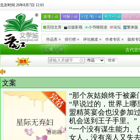
北京时间 26年8月7日 12:01
完结文库
出版影视
小书喵悦读
论坛
繁体版
作品库
排行榜
评论频道
作者专区
版权专
古代言
文案
“那个灰姑娘终于被豪
“早说过的，世界上哪
盟精英宴会也没参加
机会送到王子手里。”
“一个没有谋生能力、
女人，没有亲人又失