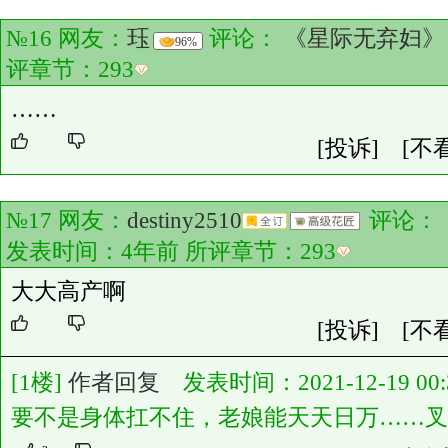
№16 网友：
珏
评论：
《星际无弃妇》
96%
评章节：
293
……
[投诉]
[不
№17 网友：
destiny2510
评论：
发表时间：4年前 所评章节：
293
大大高产啊
[投诉]
[不
[1楼]
作者回复
发表时间：2021-12-19 00:3
要不是身体扛不住，老娘能天天日万……叉腰