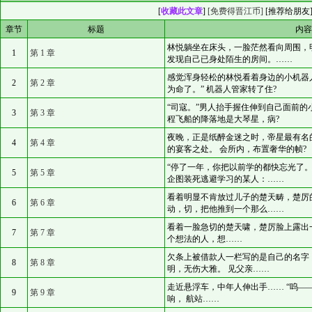
[
收藏此文章
]
[免费得晋江币]
[
推荐给朋友
章节
标题
内容
林悦躺坐在床头，一脸茫然看向周围，
1
第 1 章
发现自己已身处陌生的房间。……
感觉浑身轻松的林悦看着身边的小机器
2
第 2 章
为命了。” 机器人管家转了住?
“司寇。”男人抬手握住伸到自己面前的
3
第 3 章
程飞船的降落地是大琴星，病?
夜晚，正是纸醉金迷之时，帝星最有名
4
第 4 章
的宴客之处。 会所内，布置奢华的帧?
“停了一年，你把以前学的都快忘光了
5
第 5 章
企图装死逃避学习的某人：……
看着明显不肯放过儿子的楚天畴，楚厉
6
第 6 章
动，切，把他推到一个那么……
看着一脸急切的楚天啸，楚厉脸上露出
7
第 7 章
个想法的人，想……
欠条上被借款人一栏写的是自己的名字
8
第 8 章
明，无伤大雅。 见父亲……
走近悬浮车，中年人伸出手…… “呜—
9
第 9 章
响， 航站……