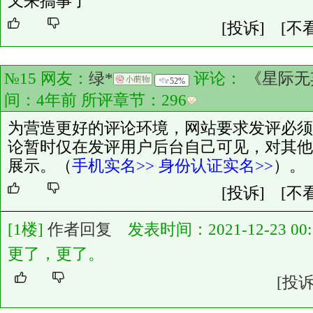
又来搞事了
[投诉]
[不
№15 网友：
绿*
评论：
《星际无
52%
间：4年前 所评章节：
296
为营造更好的评论环境，网站要求发评必须
论暂时仅在发评用户后台自己可见，对其他
展示。（
手机实名>>
身份认证实名>>
）。
[投诉]
[不
[1楼]
作者回复
发表时间：2021-12-23 00:1
更了，更了。
[投诉