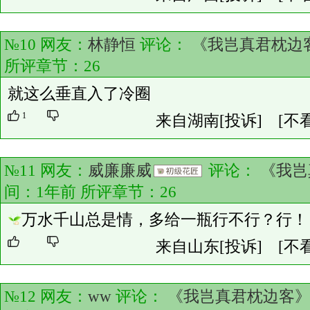
№10 网友：
林静恒
评论：
《我岂真君枕边
所评章节：
26
就这么垂直入了冷圈
1
来自湖南
[投诉]
[不
№11 网友：
威廉廉威
评论：
《我岂
间：1年前 所评章节：
26
万水千山总是情，多给一瓶行不行？行！
来自山东
[投诉]
[不
№12 网友：
ww
评论：
《我岂真君枕边客