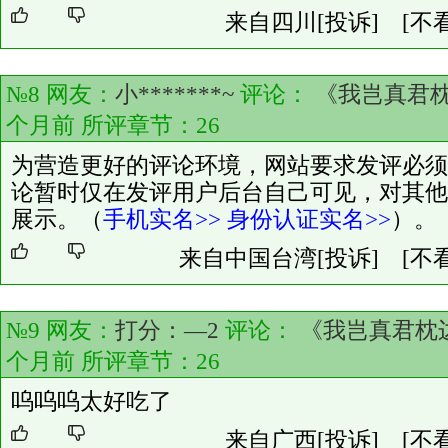
来自四川
[投诉]
[不
№8 网友：
小*******~
评论：
《我岂真君
个月前 所评章节：
26
为营造更好的评论环境，网站要求发评必须
论暂时仅在发评用户后台自己可见，对其他
展示。（
手机实名>>
身份认证实名>>
）。
来自中国台湾
[投诉]
[不
№9 网友：
打分：—2
评论：
《我岂真君枕
个月前 所评章节：
26
呜呜呜太好吃了
来自广西
[投诉]
[不