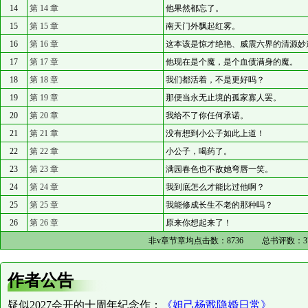
14
第 14 章
他果然都忘了。
15
第 15 章
南天门外飘起红雾。
16
第 16 章
这本该是惊才绝艳、威震六界的清源妙
17
第 17 章
他现在是个魔，是个血债满身的魔。
18
第 18 章
我们都活着，不是更好吗？
19
第 19 章
那便当永无止境的孤家寡人罢。
20
第 20 章
我给不了你任何承诺。
21
第 21 章
没有想到小公子如此上道！
22
第 22 章
小公子，喝药了。
23
第 23 章
满园春色也不敌她弯唇一笑。
24
第 24 章
我到底怎么才能比过他啊？
25
第 25 章
我能修成长生不老的那种吗？
26
第 26 章
原来你想起来了！
非v章节章均点击数：
8736
总书评数：
3
作者公告
疑似2027会开的十周年纪念作：
《妲己杨戬隐婚日常》