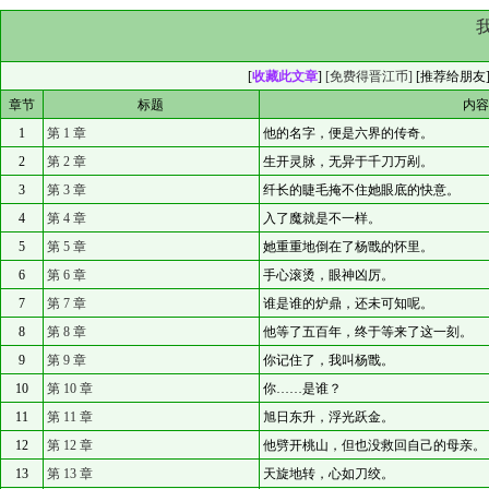
[
收藏此文章
]
[免费得晋江币]
[
推荐给朋友
章节
标题
内
1
第 1 章
他的名字，便是六界的传奇。
2
第 2 章
生开灵脉，无异于千刀万剐。
3
第 3 章
纤长的睫毛掩不住她眼底的快意。
4
第 4 章
入了魔就是不一样。
5
第 5 章
她重重地倒在了杨戬的怀里。
6
第 6 章
手心滚烫，眼神凶厉。
7
第 7 章
谁是谁的炉鼎，还未可知呢。
8
第 8 章
他等了五百年，终于等来了这一刻。
9
第 9 章
你记住了，我叫杨戬。
10
第 10 章
你……是谁？
11
第 11 章
旭日东升，浮光跃金。
12
第 12 章
他劈开桃山，但也没救回自己的母亲。
13
第 13 章
天旋地转，心如刀绞。