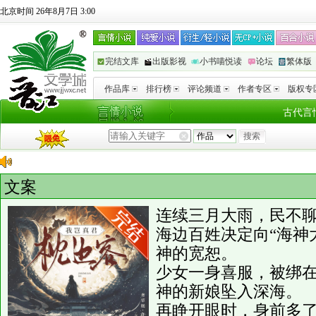
北京时间 26年8月7日 3:00
完结文库
出版影视
小书喵悦读
论坛
繁体版
作品库
排行榜
评论频道
作者专区
版权专
古代言
文案
连续三月大雨，民不
海边百姓决定向“海神
神的宽恕。
少女一身喜服，被绑
神的新娘坠入深海。
再睁开眼时，身前多