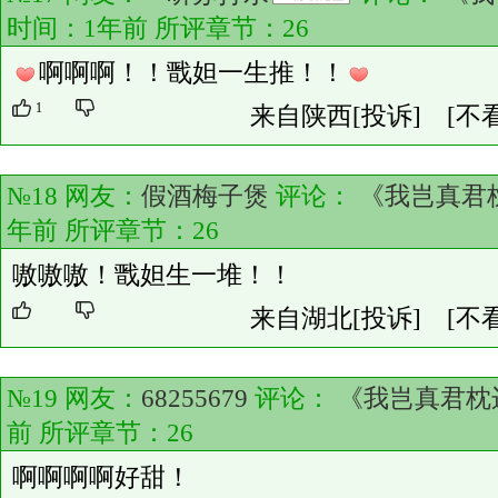
时间：1年前 所评章节：
26
啊啊啊！！戬妲一生推！！
1
来自陕西
[投诉]
[不
№18 网友：
假酒梅子煲
评论：
《我岂真君
年前 所评章节：
26
嗷嗷嗷！戬妲生一堆！！
来自湖北
[投诉]
[不
№19 网友：
68255679
评论：
《我岂真君枕
前 所评章节：
26
啊啊啊啊好甜！