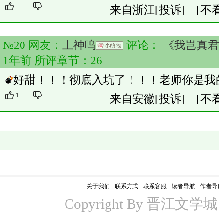
来自浙江
[投诉]
[不
№20 网友：
上神呜
评论：
《我岂真
1年前 所评章节：
26
好甜！！！彻底入坑了！！！老师你是我
1
来自安徽
[投诉]
[不
关于我们
-
联系方式
-
联系客服
-
读者导航
-
作者导
Copyright By 晋江文学城 www