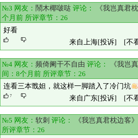
№3 网友：
鬧木椰啵哒
评论：
《我岂真君
个月前 所评章节：
26
好看
来自上海
[投诉]
[不
№4 网友：
频倚阑干不自由
评论：
《我岂
间：8个月前 所评章节：
26
连看三本戬妲，就这样一脚踏入了冷门坑
7
来自广东
[投诉]
[不
№5 网友：
软刺
评论：
《我岂真君枕边客
所评章节：
26