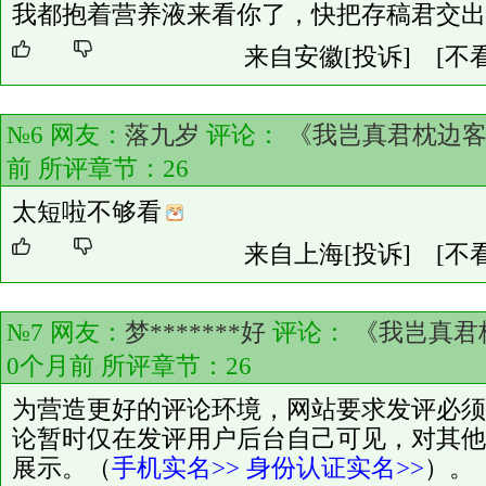
我都抱着营养液来看你了，快把存稿君交出
来自安徽
[投诉]
[不
№6 网友：
落九岁
评论：
《我岂真君枕边
前 所评章节：
26
太短啦不够看
来自上海
[投诉]
[不
№7 网友：
梦*******好
评论：
《我岂真君
0个月前 所评章节：
26
为营造更好的评论环境，网站要求发评必须
论暂时仅在发评用户后台自己可见，对其他
展示。（
手机实名>>
身份认证实名>>
）。