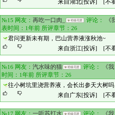
来自湖北
[投诉]
[不
№15 网友：
再吃一口肉_
评论：
《
表时间：1年前 所评章节：
26
君问更新未有期，巴山营养液涨秋池~
来自浙江
[投诉]
[不
№16 网友：
汽水味的猫
评论：
《我
时间：1年前 所评章节：
26
往小树坑里浇营养液，会长出参天大树吗
来自广东
[投诉]
[不
№17 网友：
一听苏打水
评论：
《我