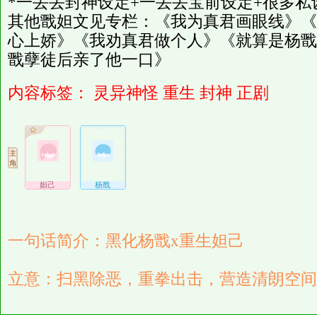
*一丢丢封神设定+一丢丢宝前设定+很多私
其他戬妲文见专栏：《我为真君画眼线》《
心上娇》《我劝真君做个人》《就算是杨戬
戬孽徒后亲了他一口》
内容标签：
灵异神怪
重生
封神
正剧
妲己
杨戬
一句话简介：黑化杨戬x重生妲己
立意：扫黑除恶，重拳出击，营造清朗空间