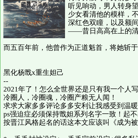
听见响动，男人转身
少女看清他的模样，
深红色双瞳，以及额
——昔日高高在上的
而五百年前，他曾作为正道魁首，将她斩于
黑化杨戬x重生妲己
--
2021年了！怎么全世界还是只有我一个人
冷圈人，冷圈魂，冷圈产粮无人闻！
求求大家多多评论多多安利让我感受到温暖
ps强迫症必须保持戬妲系列名字一致！起
按晋江风格起名的话这本文应该叫《成为被