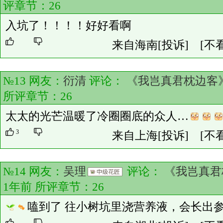
评章节：
26
入坑了！！！！好好看啊
来自海南
[投诉]
[不
№13 网友：
衍清
评论：
《我岂真君枕边客
所评章节：
26
太太的光芒温暖了冷圈圈底的众人…
3
来自上海
[投诉]
[不
№14 网友：
吴理
评论：
《我岂真君
1年前 所评章节：
26
嗑到了 往小树坑里浇营养液，会长出