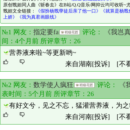
原创戬妲同人曲《斩春去》在B站/Q.Q音乐/网抑云均可收听~
戬妲文全链接：
《假扮杨戬孽徒后亲了他一口》
《就算是杨戬
上娇》
《我为真君画眼线》
№1 网友：
指定要fa
评论：
《我岂
间：4个月前 所评章节：
26
营养液来啦~等更新哟~
来自湖南
[投诉]
[不
№2 网友：
数学使人疯狂
评论：
《
表时间：5个月前 所评章节：
26
有好文兮，见之不忘，猛灌营养液，为之
来自河南
[投诉]
[不