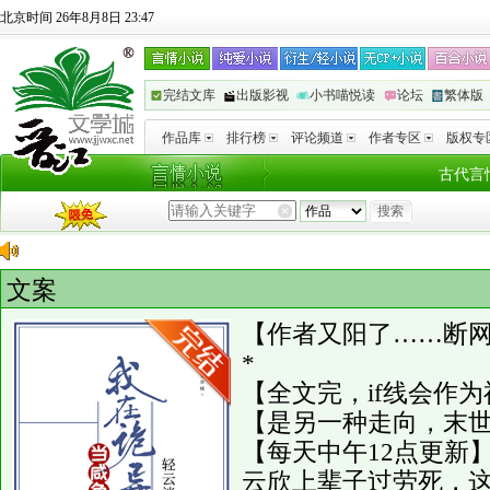
北京时间 26年8月8日 23:47
完结文库
出版影视
小书喵悦读
论坛
繁体版
作品库
排行榜
评论频道
作者专区
版权专
古代言
文案
【作者又阳了……断
*
【全文完，if线会作
【是另一种走向，末世
【每天中午12点更新
云欣上辈子过劳死，