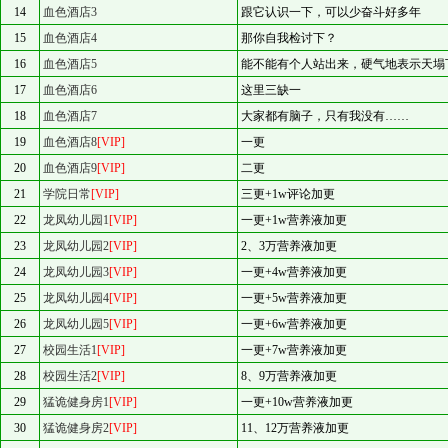
14
血色酒店3
跟它认识一下，可以少奋斗好多年
15
血色酒店4
那你自我检讨下？
16
血色酒店5
能不能有个人站出来，硬气地表示天塌下
17
血色酒店6
这里三缺一
18
血色酒店7
大家都有脑子，只有我没有……
19
血色酒店8
[VIP]
一更
20
血色酒店9
[VIP]
二更
21
学院日常
[VIP]
三更+1w评论加更
22
龙凤幼儿园1
[VIP]
一更+1w营养液加更
23
龙凤幼儿园2
[VIP]
2、3万营养液加更
24
龙凤幼儿园3
[VIP]
一更+4w营养液加更
25
龙凤幼儿园4
[VIP]
一更+5w营养液加更
26
龙凤幼儿园5
[VIP]
一更+6w营养液加更
27
校园生活1
[VIP]
一更+7w营养液加更
28
校园生活2
[VIP]
8、9万营养液加更
29
猛诡健身房1
[VIP]
一更+10w营养液加更
30
猛诡健身房2
[VIP]
11、12万营养液加更