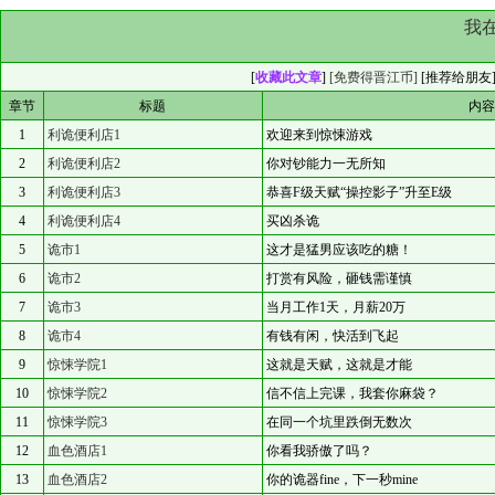
我
[
收藏此文章
]
[免费得晋江币]
[
推荐给朋友
章节
标题
内
1
利诡便利店1
欢迎来到惊悚游戏
2
利诡便利店2
你对钞能力一无所知
3
利诡便利店3
恭喜F级天赋“操控影子”升至E级
4
利诡便利店4
买凶杀诡
5
诡市1
这才是猛男应该吃的糖！
6
诡市2
打赏有风险，砸钱需谨慎
7
诡市3
当月工作1天，月薪20万
8
诡市4
有钱有闲，快活到飞起
9
惊悚学院1
这就是天赋，这就是才能
10
惊悚学院2
信不信上完课，我套你麻袋？
11
惊悚学院3
在同一个坑里跌倒无数次
12
血色酒店1
你看我骄傲了吗？
13
血色酒店2
你的诡器fine，下一秒mine