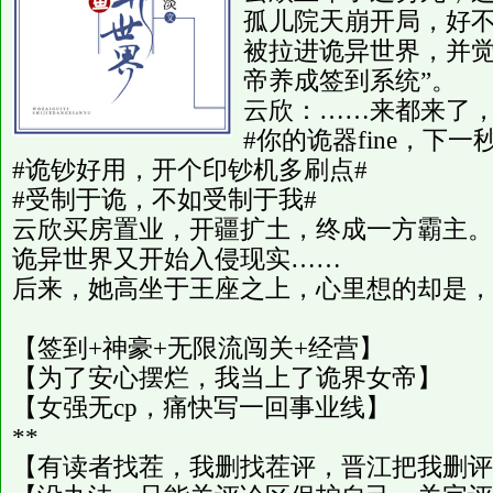
孤儿院天崩开局，好
被拉进诡异世界，并觉
帝养成签到系统”。
云欣：……来都来了
#你的诡器fine，下一秒m
#诡钞好用，开个印钞机多刷点#
#受制于诡，不如受制于我#
云欣买房置业，开疆扩土，终成一方霸主。
诡异世界又开始入侵现实……
后来，她高坐于王座之上，心里想的却是，
【签到+神豪+无限流闯关+经营】
【为了安心摆烂，我当上了诡界女帝】
【女强无cp，痛快写一回事业线】
**
【有读者找茬，我删找茬评，晋江把我删评